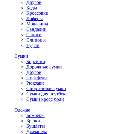
Другое
Кеды
Кроссовки
Лоферы
Мокасины
Сандалии
Сапоги
Слипоны
Туфли
Сумки
Борсетки
Дорожные сумки
Другое
Портфели
Рюкзаки
Спортивные сумки
Сумки для ноутбука
Сумки кросс-боди
Одежда
Бомберы
Брюки
Бушлаты
Джемпера