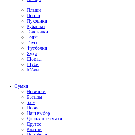
Плащи
Пончо
Пуховики
Рубашки
Толстовки
Топы
Трусы
Футболки
Худи
Шорты
Шубы
Юбки
Cумки
Новинки
Бренды
Sale
Новое
Наш выбор
Дорожные сумки
Другое
Клатчи
Портфели