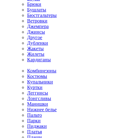
Брюки
Бушлаты
Бюстгальтеры
Ветровки
Джемпера
Джинсы
Другое
Дубленки
Жакеты
Жилеты
Кардиганы
Комбинезоны
Костюмы
Купальники
Куртки
Леггинсы
Лонгсливы
Манишки
Нижнее белье
Пальто
Парки
Пиджаки
Платья
Плащи