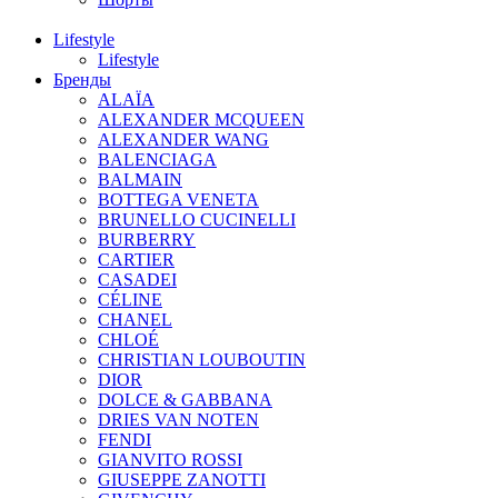
Lifestyle
Lifestyle
Бренды
ALAÏA
ALEXANDER MCQUEEN
ALEXANDER WANG
BALENCIAGA
BALMAIN
BOTTEGA VENETA
BRUNELLO CUCINELLI
BURBERRY
CARTIER
CASADEI
CÉLINE
CHANEL
CHLOÉ
CHRISTIAN LOUBOUTIN
DIOR
DOLCE & GABBANA
DRIES VAN NOTEN
FENDI
GIANVITO ROSSI
GIUSEPPE ZANOTTI