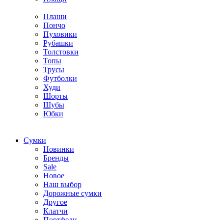
Плащи
Пончо
Пуховики
Рубашки
Толстовки
Топы
Трусы
Футболки
Худи
Шорты
Шубы
Юбки
Cумки
Новинки
Бренды
Sale
Новое
Наш выбор
Дорожные сумки
Другое
Клатчи
Портфели