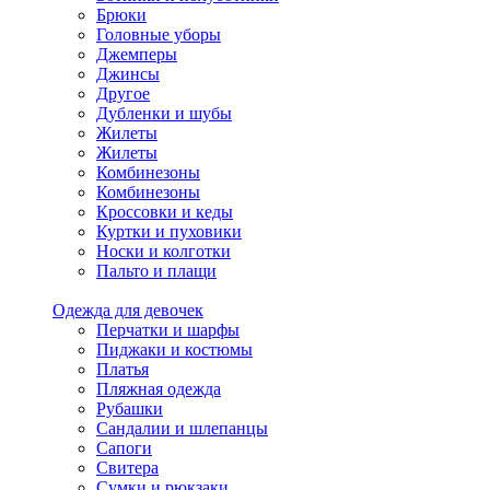
Брюки
Головные уборы
Джемперы
Джинсы
Другое
Дубленки и шубы
Жилеты
Жилеты
Комбинезоны
Комбинезоны
Кроссовки и кеды
Куртки и пуховики
Носки и колготки
Пальто и плащи
Одежда для девочек
Перчатки и шарфы
Пиджаки и костюмы
Платья
Пляжная одежда
Рубашки
Сандалии и шлепанцы
Сапоги
Свитера
Сумки и рюкзаки