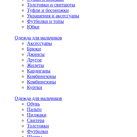
Толстовки и свитшоты
Туфли и босоножки
Украшения и аксессуары
Футболки и топы
Юбки
Одежда для мальчиков
Аксессуары
Брюки
Джинсы
Другое
Жилеты
Кардиганы
Комбинезоны
Комбинезоны
Куртки
Одежда для мальчиков
Обувь
Пальто
Пиджаки
Свитера
Толстовки
Футболки
Шорты