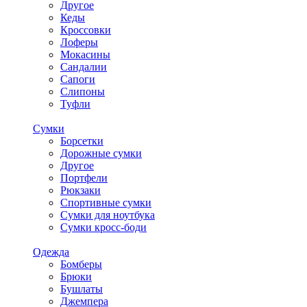
Другое
Кеды
Кроссовки
Лоферы
Мокасины
Сандалии
Сапоги
Слипоны
Туфли
Сумки
Борсетки
Дорожные сумки
Другое
Портфели
Рюкзаки
Спортивные сумки
Сумки для ноутбука
Сумки кросс-боди
Одежда
Бомберы
Брюки
Бушлаты
Джемпера