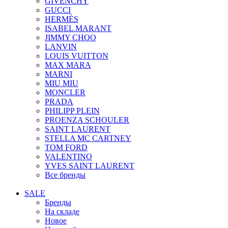
GIVENCHY
GUCCI
HERMÈS
ISABEL MARANT
JIMMY CHOO
LANVIN
LOUIS VUITTON
MAX MARA
MARNI
MIU MIU
MONCLER
PRADA
PHILIPP PLEIN
PROENZA SCHOULER
SAINT LAURENT
STELLA MC CARTNEY
TOM FORD
VALENTINO
YVES SAINT LAURENT
Все бренды
SALE
Бренды
На складе
Новое