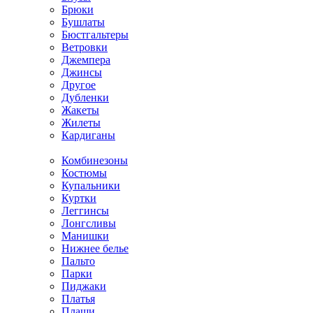
Брюки
Бушлаты
Бюстгальтеры
Ветровки
Джемпера
Джинсы
Другое
Дубленки
Жакеты
Жилеты
Кардиганы
Комбинезоны
Костюмы
Купальники
Куртки
Леггинсы
Лонгсливы
Манишки
Нижнее белье
Пальто
Парки
Пиджаки
Платья
Плащи