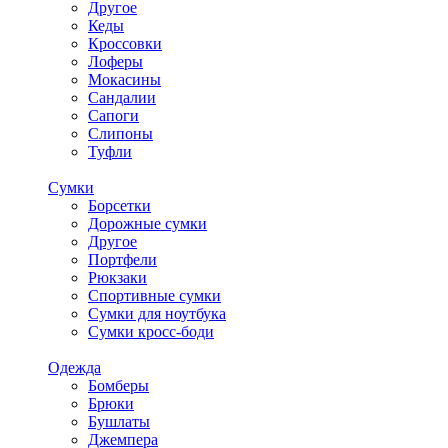
Другое
Кеды
Кроссовки
Лоферы
Мокасины
Сандалии
Сапоги
Слипоны
Туфли
Сумки
Борсетки
Дорожные сумки
Другое
Портфели
Рюкзаки
Спортивные сумки
Сумки для ноутбука
Сумки кросс-боди
Одежда
Бомберы
Брюки
Бушлаты
Джемпера