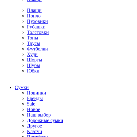
Плащи
Пончо
Пуховики
Рубашки
Толстовки
Топы
Трусы
Футболки
Худи
Шорты
Шубы
Юбки
Cумки
Новинки
Бренды
Sale
Новое
Наш выбор
Дорожные сумки
Другое
Клатчи
Портфели