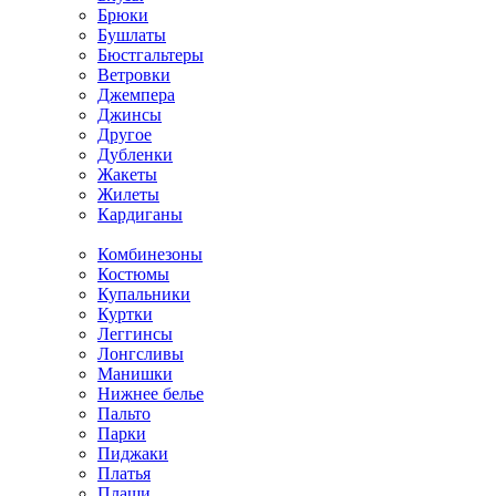
Брюки
Бушлаты
Бюстгальтеры
Ветровки
Джемпера
Джинсы
Другое
Дубленки
Жакеты
Жилеты
Кардиганы
Комбинезоны
Костюмы
Купальники
Куртки
Леггинсы
Лонгсливы
Манишки
Нижнее белье
Пальто
Парки
Пиджаки
Платья
Плащи