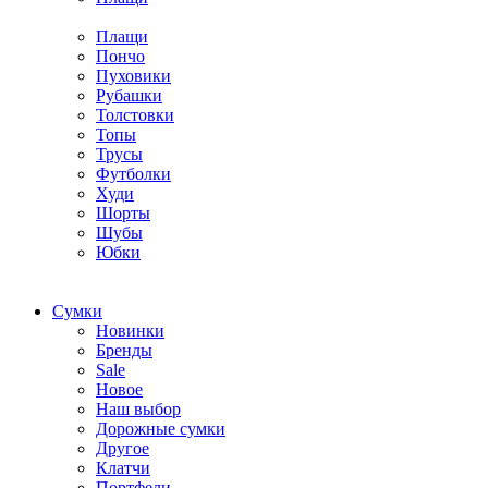
Плащи
Пончо
Пуховики
Рубашки
Толстовки
Топы
Трусы
Футболки
Худи
Шорты
Шубы
Юбки
Cумки
Новинки
Бренды
Sale
Новое
Наш выбор
Дорожные сумки
Другое
Клатчи
Портфели