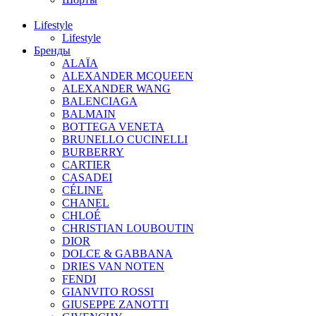
Lifestyle
Lifestyle
Бренды
ALAÏA
ALEXANDER MCQUEEN
ALEXANDER WANG
BALENCIAGA
BALMAIN
BOTTEGA VENETA
BRUNELLO CUCINELLI
BURBERRY
CARTIER
CASADEI
CÉLINE
CHANEL
CHLOÉ
CHRISTIAN LOUBOUTIN
DIOR
DOLCE & GABBANA
DRIES VAN NOTEN
FENDI
GIANVITO ROSSI
GIUSEPPE ZANOTTI