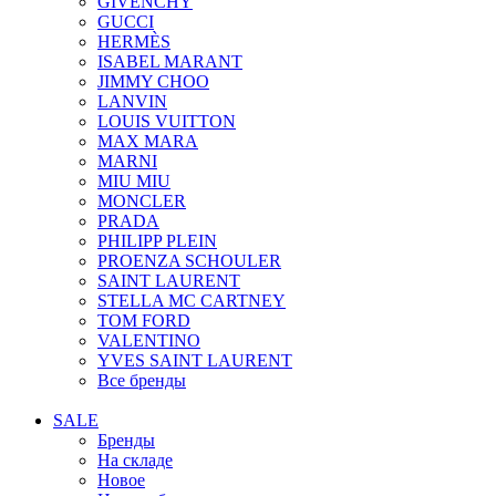
GIVENCHY
GUCCI
HERMÈS
ISABEL MARANT
JIMMY CHOO
LANVIN
LOUIS VUITTON
MAX MARA
MARNI
MIU MIU
MONCLER
PRADA
PHILIPP PLEIN
PROENZA SCHOULER
SAINT LAURENT
STELLA MC CARTNEY
TOM FORD
VALENTINO
YVES SAINT LAURENT
Все бренды
SALE
Бренды
На складе
Новое