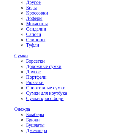
Другое
Кеды
Кроссовки
Лоферы
Мокасины
Сандалии
Сапоги
Слипоны
Туфли
Сумки
Борсетки
Дорожные сумки
Другое
Портфели
Рюкзаки
Спортивные сумки
Сумки для ноутбука
Сумки кросс-боди
Одежда
Бомберы
Брюки
Бушлаты
Джемпера