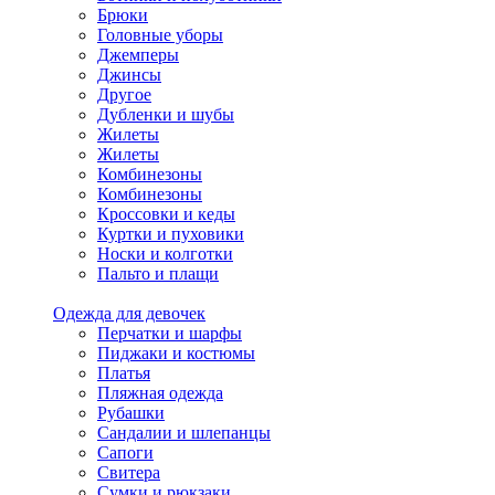
Брюки
Головные уборы
Джемперы
Джинсы
Другое
Дубленки и шубы
Жилеты
Жилеты
Комбинезоны
Комбинезоны
Кроссовки и кеды
Куртки и пуховики
Носки и колготки
Пальто и плащи
Одежда для девочек
Перчатки и шарфы
Пиджаки и костюмы
Платья
Пляжная одежда
Рубашки
Сандалии и шлепанцы
Сапоги
Свитера
Сумки и рюкзаки