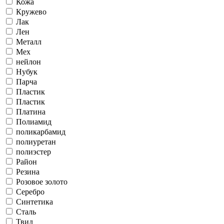
Кожа
Кружево
Лак
Лен
Металл
Мех
нейлон
Нубук
Парча
Пластик
Пластик
Платина
Полиамид
поликарбамид
полиуретан
полиэстер
Район
Резина
Розовое золото
Серебро
Синтетика
Сталь
Твид