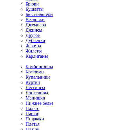
Брюки
Бушлаты
Бюстгальтеры
Ветровки
Джемпера
Джинсы
Другое
Дубленки
Жакеты
Жилеты
Кардиганы
Комбинезоны
Костюмы
Купальники
Куртки
Леггинсы
Лонгсливы
Манишки
Нижнее белье
Пальто
Парки
Пиджаки
Платья
Плащи