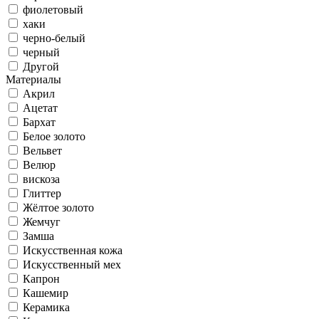
фиолетовый
хаки
черно-белый
черный
Другой
Материалы
Акрил
Ацетат
Бархат
Белое золото
Вельвет
Велюр
вискоза
Глиттер
Жёлтое золото
Жемчуг
Замша
Искусственная кожа
Искусственный мех
Капрон
Кашемир
Керамика