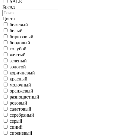
SALE
Бренд
Цвета
бежевый
белый
бирюзовый
бордовый
голубой
желтый
зеленый
золотой
коричневый
красный
молочный
оранжевый
разноцветный
розовый
салатовый
серебряный
серый
синий
сиреневый