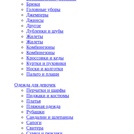
Брюки
Головные уборы
Джемперы
Джинсы
Другое
Дубленки и шубы
Жилеты
Жилеты
Комбинезоны
Комбинезоны
Кроссовки и кеды
Куртки и пуховики
Носки и колготки
Пальто и плащи
Одежда для девочек
Перчатки и шарфы
Пиджаки и костюмы
Платья
Пляжная одежда
Рубашки
Сандалии и шлепанцы
Сапоги
Свитера
Сумки и рюкзаки