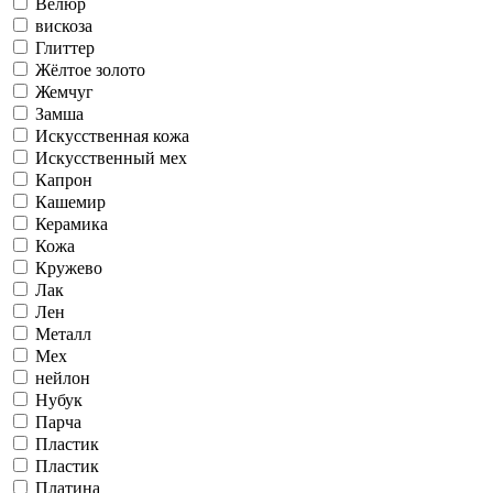
Велюр
вискоза
Глиттер
Жёлтое золото
Жемчуг
Замша
Искусственная кожа
Искусственный мех
Капрон
Кашемир
Керамика
Кожа
Кружево
Лак
Лен
Металл
Мех
нейлон
Нубук
Парча
Пластик
Пластик
Платина