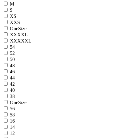
M
S
XS
XXS
OneSize
XXXXL
XXXXXL
54
52
50
48
46
44
42
40
38
OneSize
56
58
16
14
12