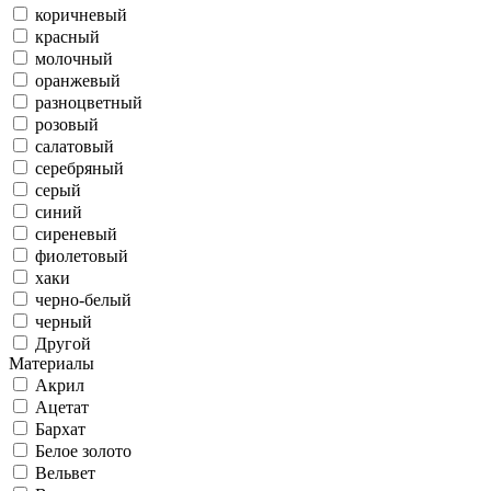
коричневый
красный
молочный
оранжевый
разноцветный
розовый
салатовый
серебряный
серый
синий
сиреневый
фиолетовый
хаки
черно-белый
черный
Другой
Материалы
Акрил
Ацетат
Бархат
Белое золото
Вельвет