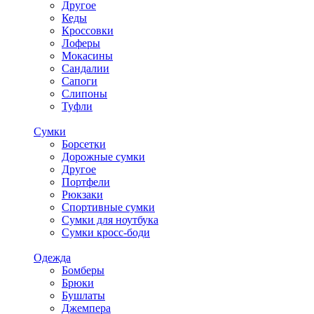
Другое
Кеды
Кроссовки
Лоферы
Мокасины
Сандалии
Сапоги
Слипоны
Туфли
Сумки
Борсетки
Дорожные сумки
Другое
Портфели
Рюкзаки
Спортивные сумки
Сумки для ноутбука
Сумки кросс-боди
Одежда
Бомберы
Брюки
Бушлаты
Джемпера