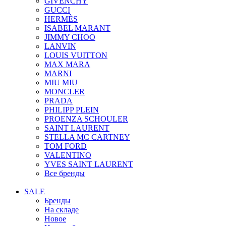
GIVENCHY
GUCCI
HERMÈS
ISABEL MARANT
JIMMY CHOO
LANVIN
LOUIS VUITTON
MAX MARA
MARNI
MIU MIU
MONCLER
PRADA
PHILIPP PLEIN
PROENZA SCHOULER
SAINT LAURENT
STELLA MC CARTNEY
TOM FORD
VALENTINO
YVES SAINT LAURENT
Все бренды
SALE
Бренды
На складе
Новое