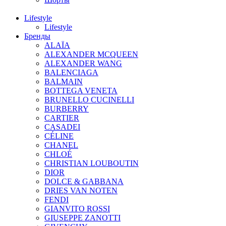
Lifestyle
Lifestyle
Бренды
ALAÏA
ALEXANDER MCQUEEN
ALEXANDER WANG
BALENCIAGA
BALMAIN
BOTTEGA VENETA
BRUNELLO CUCINELLI
BURBERRY
CARTIER
CASADEI
CÉLINE
CHANEL
CHLOÉ
CHRISTIAN LOUBOUTIN
DIOR
DOLCE & GABBANA
DRIES VAN NOTEN
FENDI
GIANVITO ROSSI
GIUSEPPE ZANOTTI