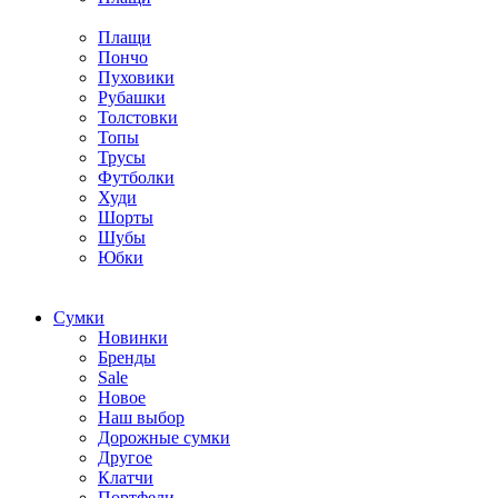
Плащи
Пончо
Пуховики
Рубашки
Толстовки
Топы
Трусы
Футболки
Худи
Шорты
Шубы
Юбки
Cумки
Новинки
Бренды
Sale
Новое
Наш выбор
Дорожные сумки
Другое
Клатчи
Портфели