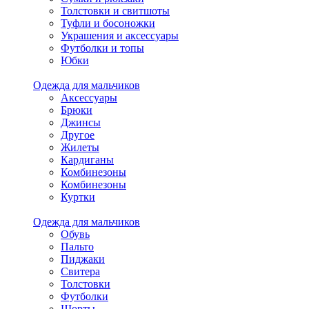
Толстовки и свитшоты
Туфли и босоножки
Украшения и аксессуары
Футболки и топы
Юбки
Одежда для мальчиков
Аксессуары
Брюки
Джинсы
Другое
Жилеты
Кардиганы
Комбинезоны
Комбинезоны
Куртки
Одежда для мальчиков
Обувь
Пальто
Пиджаки
Свитера
Толстовки
Футболки
Шорты