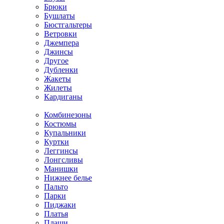
Брюки
Бушлаты
Бюстгальтеры
Ветровки
Джемпера
Джинсы
Другое
Дубленки
Жакеты
Жилеты
Кардиганы
Комбинезоны
Костюмы
Купальники
Куртки
Леггинсы
Лонгсливы
Манишки
Нижнее белье
Пальто
Парки
Пиджаки
Платья
Плащи