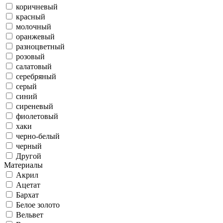
коричневый
красный
молочный
оранжевый
разноцветный
розовый
салатовый
серебряный
серый
синий
сиреневый
фиолетовый
хаки
черно-белый
черный
Другой
Материалы
Акрил
Ацетат
Бархат
Белое золото
Вельвет