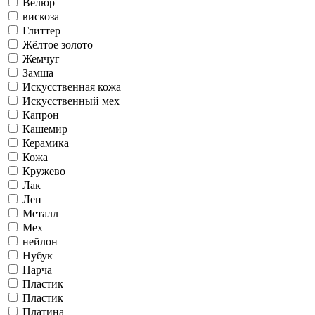
Велюр
вискоза
Глиттер
Жёлтое золото
Жемчуг
Замша
Искусственная кожа
Искусственный мех
Капрон
Кашемир
Керамика
Кожа
Кружево
Лак
Лен
Металл
Мех
нейлон
Нубук
Парча
Пластик
Пластик
Платина