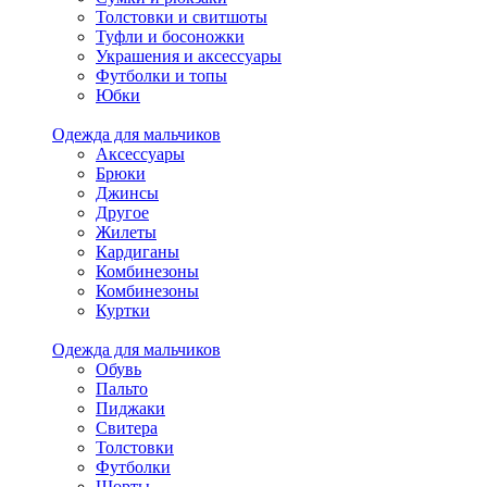
Толстовки и свитшоты
Туфли и босоножки
Украшения и аксессуары
Футболки и топы
Юбки
Одежда для мальчиков
Аксессуары
Брюки
Джинсы
Другое
Жилеты
Кардиганы
Комбинезоны
Комбинезоны
Куртки
Одежда для мальчиков
Обувь
Пальто
Пиджаки
Свитера
Толстовки
Футболки
Шорты