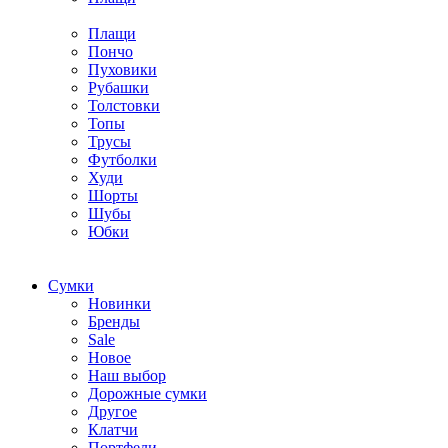
Плащи
Пончо
Пуховики
Рубашки
Толстовки
Топы
Трусы
Футболки
Худи
Шорты
Шубы
Юбки
Cумки
Новинки
Бренды
Sale
Новое
Наш выбор
Дорожные сумки
Другое
Клатчи
Портфели