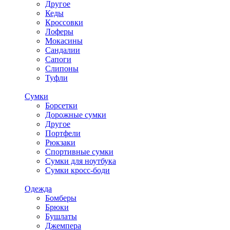
Другое
Кеды
Кроссовки
Лоферы
Мокасины
Сандалии
Сапоги
Слипоны
Туфли
Сумки
Борсетки
Дорожные сумки
Другое
Портфели
Рюкзаки
Спортивные сумки
Сумки для ноутбука
Сумки кросс-боди
Одежда
Бомберы
Брюки
Бушлаты
Джемпера