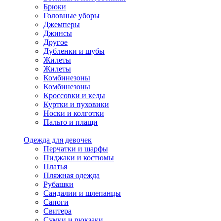
Брюки
Головные уборы
Джемперы
Джинсы
Другое
Дубленки и шубы
Жилеты
Жилеты
Комбинезоны
Комбинезоны
Кроссовки и кеды
Куртки и пуховики
Носки и колготки
Пальто и плащи
Одежда для девочек
Перчатки и шарфы
Пиджаки и костюмы
Платья
Пляжная одежда
Рубашки
Сандалии и шлепанцы
Сапоги
Свитера
Сумки и рюкзаки