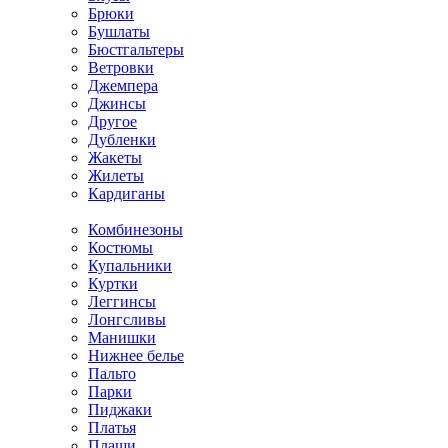
Брюки
Бушлаты
Бюстгальтеры
Ветровки
Джемпера
Джинсы
Другое
Дубленки
Жакеты
Жилеты
Кардиганы
Комбинезоны
Костюмы
Купальники
Куртки
Леггинсы
Лонгсливы
Манишки
Нижнее белье
Пальто
Парки
Пиджаки
Платья
Плащи