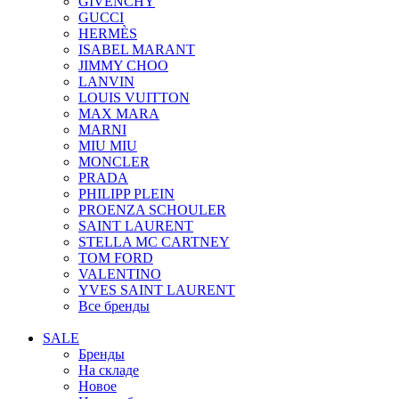
GIVENCHY
GUCCI
HERMÈS
ISABEL MARANT
JIMMY CHOO
LANVIN
LOUIS VUITTON
MAX MARA
MARNI
MIU MIU
MONCLER
PRADA
PHILIPP PLEIN
PROENZA SCHOULER
SAINT LAURENT
STELLA MC CARTNEY
TOM FORD
VALENTINO
YVES SAINT LAURENT
Все бренды
SALE
Бренды
На складе
Новое