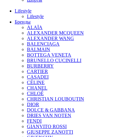
Lifestyle
Lifestyle
Бренды
ALAÏA
ALEXANDER MCQUEEN
ALEXANDER WANG
BALENCIAGA
BALMAIN
BOTTEGA VENETA
BRUNELLO CUCINELLI
BURBERRY
CARTIER
CASADEI
CÉLINE
CHANEL
CHLOÉ
CHRISTIAN LOUBOUTIN
DIOR
DOLCE & GABBANA
DRIES VAN NOTEN
FENDI
GIANVITO ROSSI
GIUSEPPE ZANOTTI