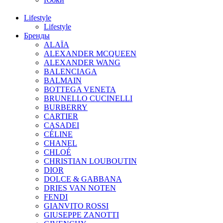
Lifestyle
Lifestyle
Бренды
ALAÏA
ALEXANDER MCQUEEN
ALEXANDER WANG
BALENCIAGA
BALMAIN
BOTTEGA VENETA
BRUNELLO CUCINELLI
BURBERRY
CARTIER
CASADEI
CÉLINE
CHANEL
CHLOÉ
CHRISTIAN LOUBOUTIN
DIOR
DOLCE & GABBANA
DRIES VAN NOTEN
FENDI
GIANVITO ROSSI
GIUSEPPE ZANOTTI