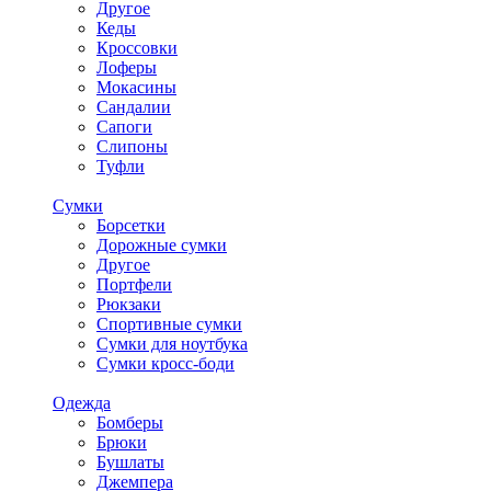
Другое
Кеды
Кроссовки
Лоферы
Мокасины
Сандалии
Сапоги
Слипоны
Туфли
Сумки
Борсетки
Дорожные сумки
Другое
Портфели
Рюкзаки
Спортивные сумки
Сумки для ноутбука
Сумки кросс-боди
Одежда
Бомберы
Брюки
Бушлаты
Джемпера