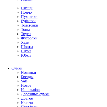
Плащи
Пончо
Пуховики
Рубашки
Толстовки
Топы
Трусы
Футболки
Худи
Шорты
Шубы
Юбки
Cумки
Новинки
Бренды
Sale
Новое
Наш выбор
Дорожные сумки
Другое
Клатчи
Портфели