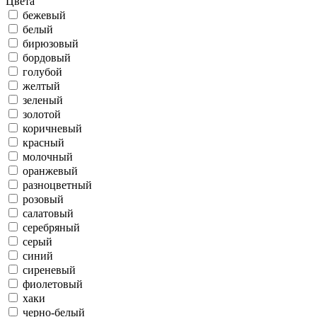
Цвета
бежевый
белый
бирюзовый
бордовый
голубой
желтый
зеленый
золотой
коричневый
красный
молочный
оранжевый
разноцветный
розовый
салатовый
серебряный
серый
синий
сиреневый
фиолетовый
хаки
черно-белый