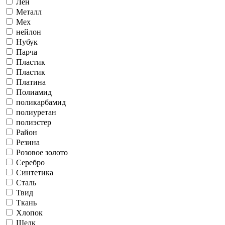
Лен
Металл
Мех
нейлон
Нубук
Парча
Пластик
Пластик
Платина
Полиамид
поликарбамид
полиуретан
полиэстер
Район
Резина
Розовое золото
Серебро
Синтетика
Сталь
Твид
Ткань
Хлопок
Шелк