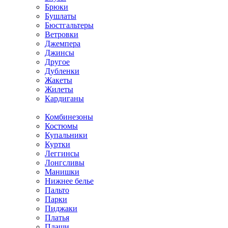
Брюки
Бушлаты
Бюстгальтеры
Ветровки
Джемпера
Джинсы
Другое
Дубленки
Жакеты
Жилеты
Кардиганы
Комбинезоны
Костюмы
Купальники
Куртки
Леггинсы
Лонгсливы
Манишки
Нижнее белье
Пальто
Парки
Пиджаки
Платья
Плащи