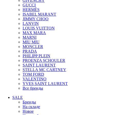
GIVENCHY
GUCCI
HERMÈS
ISABEL MARANT
JIMMY CHOO
LANVIN
LOUIS VUITTON
MAX MARA
MARNI
MIU MIU
MONCLER
PRADA
PHILIPP PLEIN
PROENZA SCHOULER
SAINT LAURENT
STELLA MC CARTNEY
TOM FORD
VALENTINO
YVES SAINT LAURENT
Все бренды
SALE
Бренды
На складе
Новое