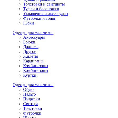
Толстовки и свитшоты
Туфли и босоножки
Украшения и аксессуары
Футболки и топы
Юбки
Одежда для мальчиков
Аксессуары
Брюки
Джинсы
Другое
Жилеты
Кардиганы
Комбинезоны
Комбинезоны
Куртки
Одежда для мальчиков
Обувь
Пальто
Пиджаки
Свитера
Толстовки
Футболки
Шорты