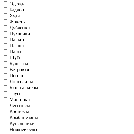
Одежда
Бадлоны
Худи
Жакеты
Дубленки
Пуховики
Пальто
Плащи
Парки
Шубы
Бушлаты
Ветровки
Пончо
Лонгсливы
Бюстгальтеры
Трусы
Манишки
Леггинсы
Костюмы
Комбинезоны
Купальники
Нижнее белье