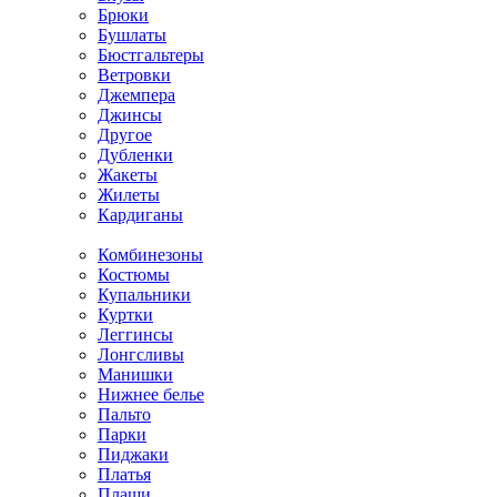
Брюки
Бушлаты
Бюстгальтеры
Ветровки
Джемпера
Джинсы
Другое
Дубленки
Жакеты
Жилеты
Кардиганы
Комбинезоны
Костюмы
Купальники
Куртки
Леггинсы
Лонгсливы
Манишки
Нижнее белье
Пальто
Парки
Пиджаки
Платья
Плащи