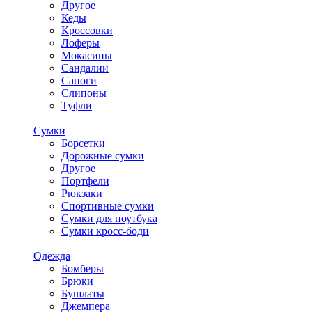
Другое
Кеды
Кроссовки
Лоферы
Мокасины
Сандалии
Сапоги
Слипоны
Туфли
Сумки
Борсетки
Дорожные сумки
Другое
Портфели
Рюкзаки
Спортивные сумки
Сумки для ноутбука
Сумки кросс-боди
Одежда
Бомберы
Брюки
Бушлаты
Джемпера