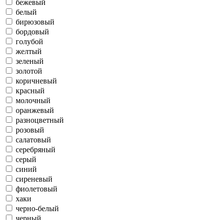
бежевый
белый
бирюзовый
бордовый
голубой
желтый
зеленый
золотой
коричневый
красный
молочный
оранжевый
разноцветный
розовый
салатовый
серебряный
серый
синий
сиреневый
фиолетовый
хаки
черно-белый
черный