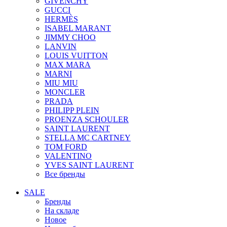
GIVENCHY
GUCCI
HERMÈS
ISABEL MARANT
JIMMY CHOO
LANVIN
LOUIS VUITTON
MAX MARA
MARNI
MIU MIU
MONCLER
PRADA
PHILIPP PLEIN
PROENZA SCHOULER
SAINT LAURENT
STELLA MC CARTNEY
TOM FORD
VALENTINO
YVES SAINT LAURENT
Все бренды
SALE
Бренды
На складе
Новое