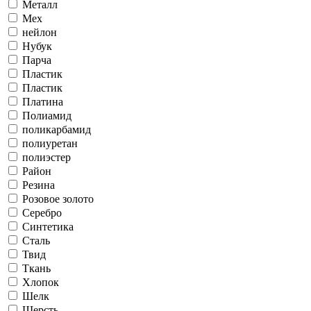
Металл
Мех
нейлон
Нубук
Парча
Пластик
Пластик
Платина
Полиамид
поликарбамид
полиуретан
полиэстер
Район
Резина
Розовое золото
Серебро
Синтетика
Сталь
Твид
Ткань
Хлопок
Шелк
Шерсть