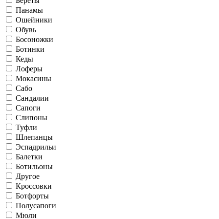
Береты
Панамы
Ошейники
Обувь
Босоножки
Ботинки
Кеды
Лоферы
Мокасины
Сабо
Сандалии
Сапоги
Слипоны
Туфли
Шлепанцы
Эспадрильи
Балетки
Ботильоны
Другое
Кроссовки
Ботфорты
Полусапоги
Мюли