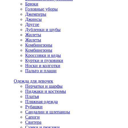
Брюки
Головные уборы
Джемперы
Джинсы
Другое
Дубленки и шубы
Жилеты
Жилеты
Комбинезоны
Комбинезоны
Кроссовки и кеды
Куртки и пуховики
Носки и колготки
Пальто и плащи
Одежда для девочек
Перчатки и шарфы
Пиджаки и костюмы
Платья
Пляжная одежда
Рубашки
Сандалии и шлепанцы
Сапоги
Свитера
Сумки и рюкзаки