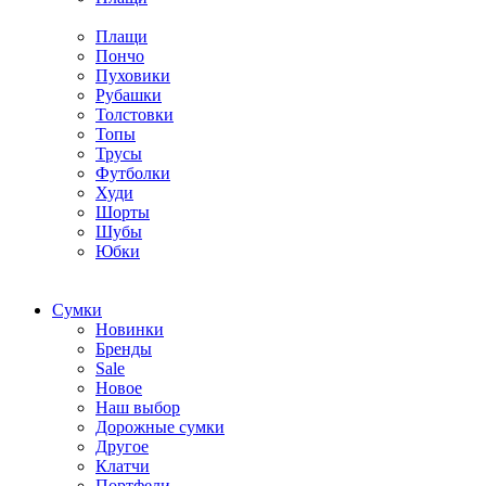
Плащи
Пончо
Пуховики
Рубашки
Толстовки
Топы
Трусы
Футболки
Худи
Шорты
Шубы
Юбки
Cумки
Новинки
Бренды
Sale
Новое
Наш выбор
Дорожные сумки
Другое
Клатчи
Портфели