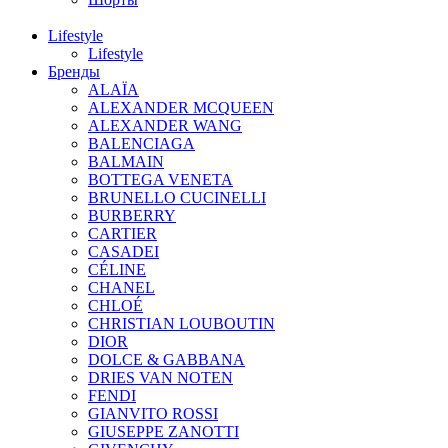
Lifestyle
Lifestyle
Бренды
ALAÏA
ALEXANDER MCQUEEN
ALEXANDER WANG
BALENCIAGA
BALMAIN
BOTTEGA VENETA
BRUNELLO CUCINELLI
BURBERRY
CARTIER
CASADEI
CÉLINE
CHANEL
CHLOÉ
CHRISTIAN LOUBOUTIN
DIOR
DOLCE & GABBANA
DRIES VAN NOTEN
FENDI
GIANVITO ROSSI
GIUSEPPE ZANOTTI