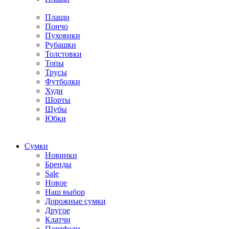
Плащи
Пончо
Пуховики
Рубашки
Толстовки
Топы
Трусы
Футболки
Худи
Шорты
Шубы
Юбки
Cумки
Новинки
Бренды
Sale
Новое
Наш выбор
Дорожные сумки
Другое
Клатчи
Портфели