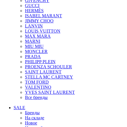
GIVENCHY
GUCCI
HERMÈS
ISABEL MARANT
JIMMY CHOO
LANVIN
LOUIS VUITTON
MAX MARA
MARNI
MIU MIU
MONCLER
PRADA
PHILIPP PLEIN
PROENZA SCHOULER
SAINT LAURENT
STELLA MC CARTNEY
TOM FORD
VALENTINO
YVES SAINT LAURENT
Все бренды
SALE
Бренды
На складе
Новое