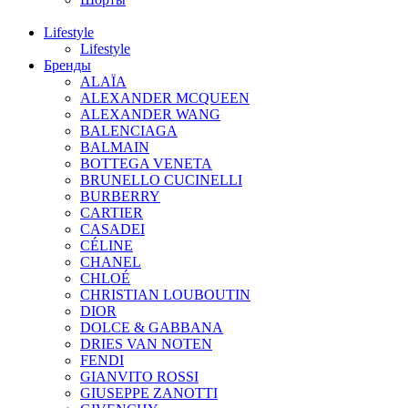
Lifestyle
Lifestyle
Бренды
ALAÏA
ALEXANDER MCQUEEN
ALEXANDER WANG
BALENCIAGA
BALMAIN
BOTTEGA VENETA
BRUNELLO CUCINELLI
BURBERRY
CARTIER
CASADEI
CÉLINE
CHANEL
CHLOÉ
CHRISTIAN LOUBOUTIN
DIOR
DOLCE & GABBANA
DRIES VAN NOTEN
FENDI
GIANVITO ROSSI
GIUSEPPE ZANOTTI