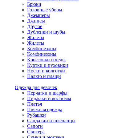
Брюки
Головные уборы
Джемперы
Джинсы
Другое
Дубленки и шубы
Жилеты
Жилеты
Комбинезоны
Комбинезоны
Кроссовки и кеды
Куртки и пуховики
Носки и колготки
Пальто и плащи
Одежда для девочек
Перчатки и шарфы
Пиджаки и костюмы
Платья
Пляжная одежда
Рубашки
Сандалии и шлепанцы
Сапоги
Свитера
Сумки и рюкзаки