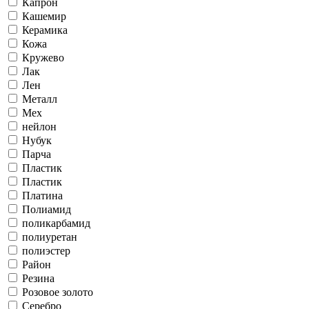
Капрон
Кашемир
Керамика
Кожа
Кружево
Лак
Лен
Металл
Мех
нейлон
Нубук
Парча
Пластик
Пластик
Платина
Полиамид
поликарбамид
полиуретан
полиэстер
Район
Резина
Розовое золото
Серебро