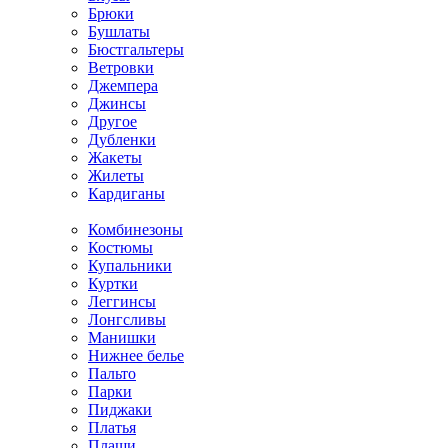
Брюки
Бушлаты
Бюстгальтеры
Ветровки
Джемпера
Джинсы
Другое
Дубленки
Жакеты
Жилеты
Кардиганы
Комбинезоны
Костюмы
Купальники
Куртки
Леггинсы
Лонгсливы
Манишки
Нижнее белье
Пальто
Парки
Пиджаки
Платья
Плащи