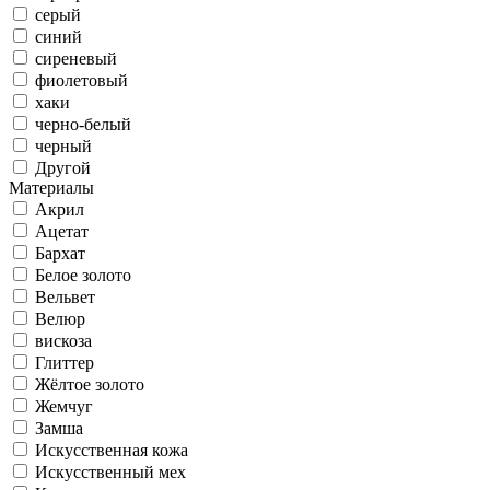
серый
синий
сиреневый
фиолетовый
хаки
черно-белый
черный
Другой
Материалы
Акрил
Ацетат
Бархат
Белое золото
Вельвет
Велюр
вискоза
Глиттер
Жёлтое золото
Жемчуг
Замша
Искусственная кожа
Искусственный мех