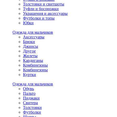
Толстовки и свитшоты
Туфли и босоножки
Украшения и аксессуары
Футболки и топы
Юбки
Одежда для мальчиков
Аксессуары
Брюки
Джинсы
Другое
Жилеты
Кардиганы
Комбинезоны
Комбинезоны
Куртки
Одежда для мальчиков
Обувь
Пальто
Пиджаки
Свитера
Толстовки
Футболки
Шорты