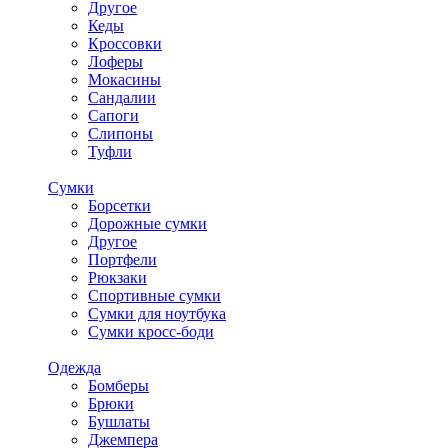
Другое
Кеды
Кроссовки
Лоферы
Мокасины
Сандалии
Сапоги
Слипоны
Туфли
Сумки
Борсетки
Дорожные сумки
Другое
Портфели
Рюкзаки
Спортивные сумки
Сумки для ноутбука
Сумки кросс-боди
Одежда
Бомберы
Брюки
Бушлаты
Джемпера