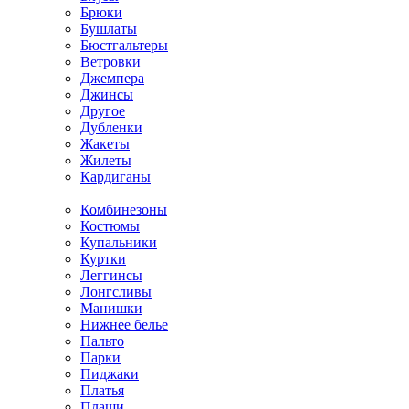
Брюки
Бушлаты
Бюстгальтеры
Ветровки
Джемпера
Джинсы
Другое
Дубленки
Жакеты
Жилеты
Кардиганы
Комбинезоны
Костюмы
Купальники
Куртки
Леггинсы
Лонгсливы
Манишки
Нижнее белье
Пальто
Парки
Пиджаки
Платья
Плащи