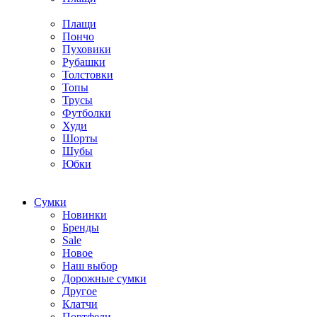
Плащи
Пончо
Пуховики
Рубашки
Толстовки
Топы
Трусы
Футболки
Худи
Шорты
Шубы
Юбки
Cумки
Новинки
Бренды
Sale
Новое
Наш выбор
Дорожные сумки
Другое
Клатчи
Портфели