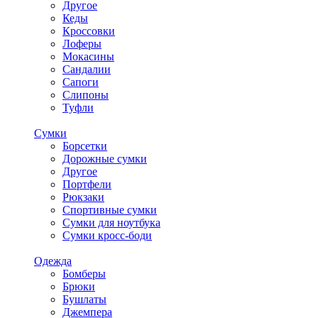
Другое
Кеды
Кроссовки
Лоферы
Мокасины
Сандалии
Сапоги
Слипоны
Туфли
Сумки
Борсетки
Дорожные сумки
Другое
Портфели
Рюкзаки
Спортивные сумки
Сумки для ноутбука
Сумки кросс-боди
Одежда
Бомберы
Брюки
Бушлаты
Джемпера