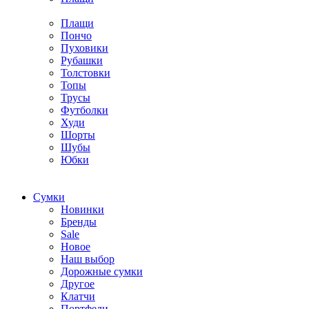
Плащи
Пончо
Пуховики
Рубашки
Толстовки
Топы
Трусы
Футболки
Худи
Шорты
Шубы
Юбки
Cумки
Новинки
Бренды
Sale
Новое
Наш выбор
Дорожные сумки
Другое
Клатчи
Портфели