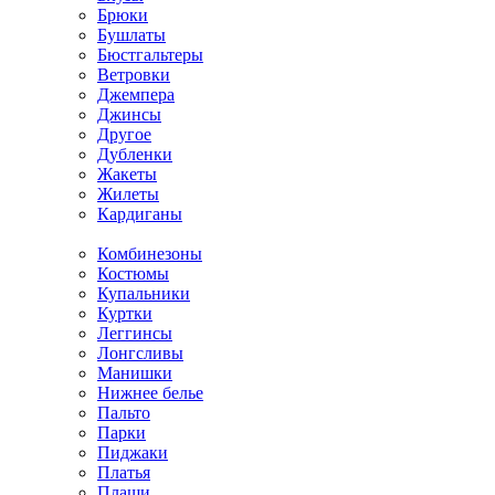
Брюки
Бушлаты
Бюстгальтеры
Ветровки
Джемпера
Джинсы
Другое
Дубленки
Жакеты
Жилеты
Кардиганы
Комбинезоны
Костюмы
Купальники
Куртки
Леггинсы
Лонгсливы
Манишки
Нижнее белье
Пальто
Парки
Пиджаки
Платья
Плащи