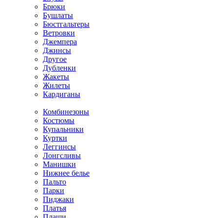
Брюки
Бушлаты
Бюстгальтеры
Ветровки
Джемпера
Джинсы
Другое
Дубленки
Жакеты
Жилеты
Кардиганы
Комбинезоны
Костюмы
Купальники
Куртки
Леггинсы
Лонгсливы
Манишки
Нижнее белье
Пальто
Парки
Пиджаки
Платья
Плащи