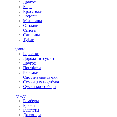
Другое
Кеды
Кроссовки
Лоферы
Мокасины
Сандалии
Сапоги
Слипоны
Туфли
Сумки
Борсетки
Дорожные сумки
Другое
Портфели
Рюкзаки
Спортивные сумки
Сумки для ноутбука
Сумки кросс-боди
Одежда
Бомберы
Брюки
Бушлаты
Джемпера