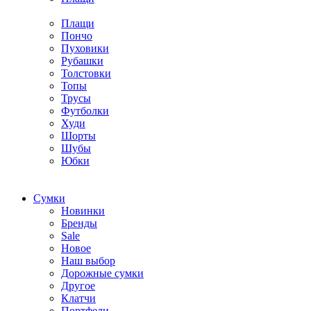
Плащи
Пончо
Пуховики
Рубашки
Толстовки
Топы
Трусы
Футболки
Худи
Шорты
Шубы
Юбки
Cумки
Новинки
Бренды
Sale
Новое
Наш выбор
Дорожные сумки
Другое
Клатчи
Портфели