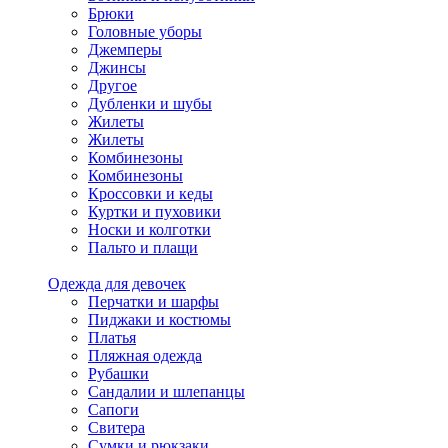
Брюки
Головные уборы
Джемперы
Джинсы
Другое
Дубленки и шубы
Жилеты
Жилеты
Комбинезоны
Комбинезоны
Кроссовки и кеды
Куртки и пуховики
Носки и колготки
Пальто и плащи
Одежда для девочек
Перчатки и шарфы
Пиджаки и костюмы
Платья
Пляжная одежда
Рубашки
Сандалии и шлепанцы
Сапоги
Свитера
Сумки и рюкзаки