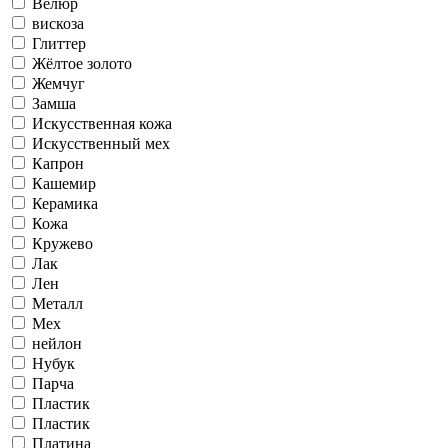
Велюр
вискоза
Глиттер
Жёлтое золото
Жемчуг
Замша
Искусственная кожа
Искусственный мех
Капрон
Кашемир
Керамика
Кожа
Кружево
Лак
Лен
Металл
Мех
нейлон
Нубук
Парча
Пластик
Пластик
Платина