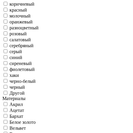
коричневый
красный
молочный
оранжевый
разноцветный
розовый
салатовый
серебряный
серый
синий
сиреневый
фиолетовый
хаки
черно-белый
черный
Другой
Материалы
Акрил
Ацетат
Бархат
Белое золото
Вельвет