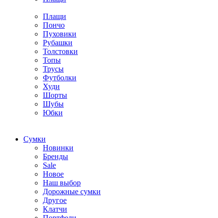
Плащи
Пончо
Пуховики
Рубашки
Толстовки
Топы
Трусы
Футболки
Худи
Шорты
Шубы
Юбки
Cумки
Новинки
Бренды
Sale
Новое
Наш выбор
Дорожные сумки
Другое
Клатчи
Портфели