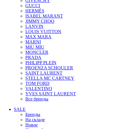
GIVENCHY
GUCCI
HERMÈS
ISABEL MARANT
JIMMY CHOO
LANVIN
LOUIS VUITTON
MAX MARA
MARNI
MIU MIU
MONCLER
PRADA
PHILIPP PLEIN
PROENZA SCHOULER
SAINT LAURENT
STELLA MC CARTNEY
TOM FORD
VALENTINO
YVES SAINT LAURENT
Все бренды
SALE
Бренды
На складе
Новое