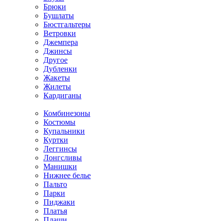
Брюки
Бушлаты
Бюстгальтеры
Ветровки
Джемпера
Джинсы
Другое
Дубленки
Жакеты
Жилеты
Кардиганы
Комбинезоны
Костюмы
Купальники
Куртки
Леггинсы
Лонгсливы
Манишки
Нижнее белье
Пальто
Парки
Пиджаки
Платья
Плащи