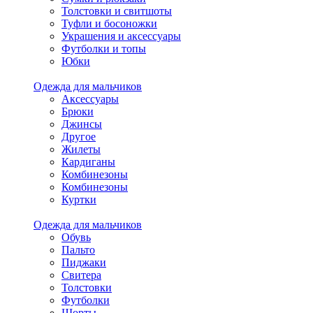
Толстовки и свитшоты
Туфли и босоножки
Украшения и аксессуары
Футболки и топы
Юбки
Одежда для мальчиков
Аксессуары
Брюки
Джинсы
Другое
Жилеты
Кардиганы
Комбинезоны
Комбинезоны
Куртки
Одежда для мальчиков
Обувь
Пальто
Пиджаки
Свитера
Толстовки
Футболки
Шорты