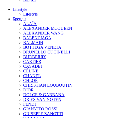
Lifestyle
Lifestyle
Бренды
ALAÏA
ALEXANDER MCQUEEN
ALEXANDER WANG
BALENCIAGA
BALMAIN
BOTTEGA VENETA
BRUNELLO CUCINELLI
BURBERRY
CARTIER
CASADEI
CÉLINE
CHANEL
CHLOÉ
CHRISTIAN LOUBOUTIN
DIOR
DOLCE & GABBANA
DRIES VAN NOTEN
FENDI
GIANVITO ROSSI
GIUSEPPE ZANOTTI