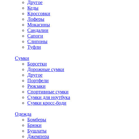
Другое
Кеды
Кроссовки
Лоферы
Мокасины
Сандалии
Сапоги
Слипоны
Туфли
Сумки
Борсетки
Дорожные сумки
Другое
Портфели
Рюкзаки
Спортивные сумки
Сумки для ноутбука
Сумки кросс-боди
Одежда
Бомберы
Брюки
Бушлаты
Джемпера