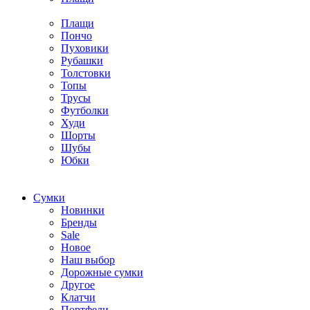
Плащи
Пончо
Пуховики
Рубашки
Толстовки
Топы
Трусы
Футболки
Худи
Шорты
Шубы
Юбки
Cумки
Новинки
Бренды
Sale
Новое
Наш выбор
Дорожные сумки
Другое
Клатчи
Портфели