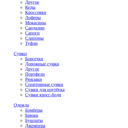
Другое
Кеды
Кроссовки
Лоферы
Мокасины
Сандалии
Сапоги
Слипоны
Туфли
Сумки
Борсетки
Дорожные сумки
Другое
Портфели
Рюкзаки
Спортивные сумки
Сумки для ноутбука
Сумки кросс-боди
Одежда
Бомберы
Брюки
Бушлаты
Джемпера