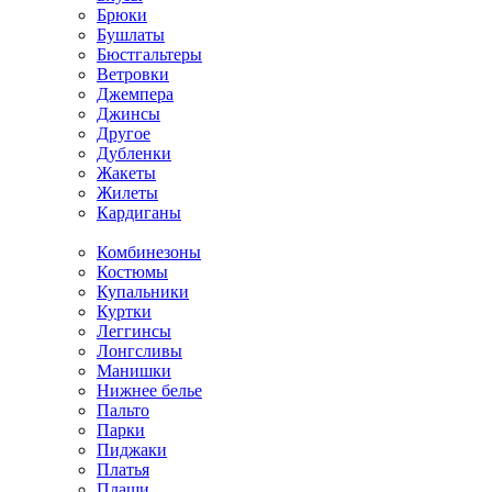
Брюки
Бушлаты
Бюстгальтеры
Ветровки
Джемпера
Джинсы
Другое
Дубленки
Жакеты
Жилеты
Кардиганы
Комбинезоны
Костюмы
Купальники
Куртки
Леггинсы
Лонгсливы
Манишки
Нижнее белье
Пальто
Парки
Пиджаки
Платья
Плащи