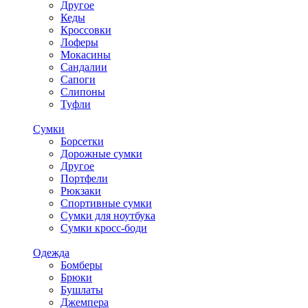
Другое
Кеды
Кроссовки
Лоферы
Мокасины
Сандалии
Сапоги
Слипоны
Туфли
Сумки
Борсетки
Дорожные сумки
Другое
Портфели
Рюкзаки
Спортивные сумки
Сумки для ноутбука
Сумки кросс-боди
Одежда
Бомберы
Брюки
Бушлаты
Джемпера