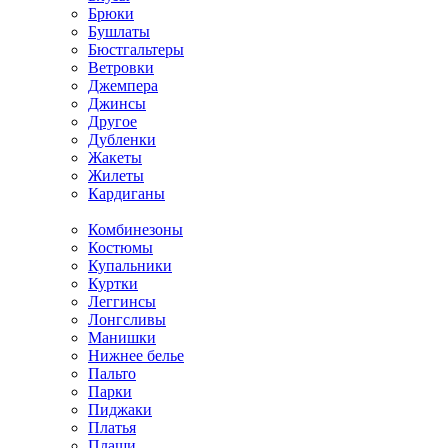
Брюки
Бушлаты
Бюстгальтеры
Ветровки
Джемпера
Джинсы
Другое
Дубленки
Жакеты
Жилеты
Кардиганы
Комбинезоны
Костюмы
Купальники
Куртки
Леггинсы
Лонгсливы
Манишки
Нижнее белье
Пальто
Парки
Пиджаки
Платья
Плащи