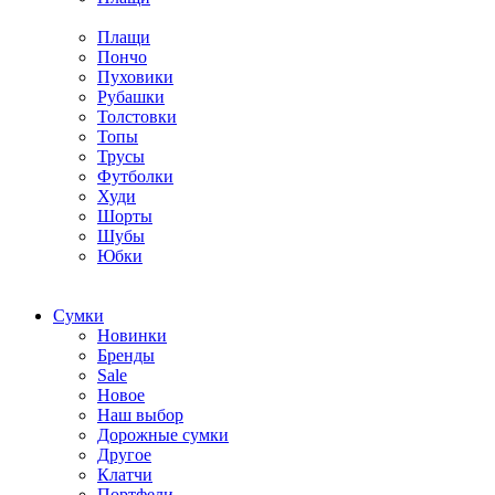
Плащи
Пончо
Пуховики
Рубашки
Толстовки
Топы
Трусы
Футболки
Худи
Шорты
Шубы
Юбки
Cумки
Новинки
Бренды
Sale
Новое
Наш выбор
Дорожные сумки
Другое
Клатчи
Портфели