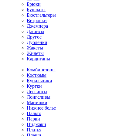
Брюки
Бушлаты
Бюстгальтеры
Ветровки
Джемпера
Джинсы
Другое
Дубленки
Жакеты
Жилеты
Кардиганы
Комбинезоны
Костюмы
Купальники
Куртки
Леггинсы
Лонгсливы
Манишки
Нижнее белье
Пальто
Парки
Пиджаки
Платья
Плащи