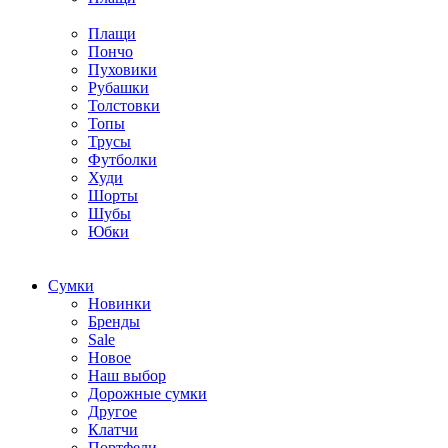
Плащи
Пончо
Пуховики
Рубашки
Толстовки
Топы
Трусы
Футболки
Худи
Шорты
Шубы
Юбки
Cумки
Новинки
Бренды
Sale
Новое
Наш выбор
Дорожные сумки
Другое
Клатчи
Портфели