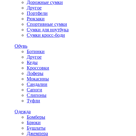
Дорожные сумки
Другое
Портфели
Рюкзаки
Спортивные сумки
Сумки для ноутбука
Сумки кросс-боди
Обувь
Ботинки
Другое
Кеды
Кроссовки
Лоферы
Мокасины
Сандалии
Сапоги
Слипоны
Туфли
Одежда
Бомберы
Брюки
Бушлаты
Джемпера