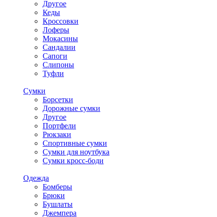
Другое
Кеды
Кроссовки
Лоферы
Мокасины
Сандалии
Сапоги
Слипоны
Туфли
Сумки
Борсетки
Дорожные сумки
Другое
Портфели
Рюкзаки
Спортивные сумки
Сумки для ноутбука
Сумки кросс-боди
Одежда
Бомберы
Брюки
Бушлаты
Джемпера