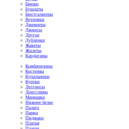
Брюки
Бушлаты
Бюстгальтеры
Ветровки
Джемпера
Джинсы
Другое
Дубленки
Жакеты
Жилеты
Кардиганы
Комбинезоны
Костюмы
Купальники
Куртки
Леггинсы
Лонгсливы
Манишки
Нижнее белье
Пальто
Парки
Пиджаки
Платья
Плащи