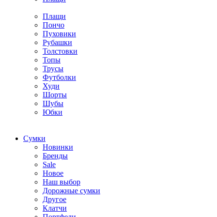
Плащи
Пончо
Пуховики
Рубашки
Толстовки
Топы
Трусы
Футболки
Худи
Шорты
Шубы
Юбки
Cумки
Новинки
Бренды
Sale
Новое
Наш выбор
Дорожные сумки
Другое
Клатчи
Портфели