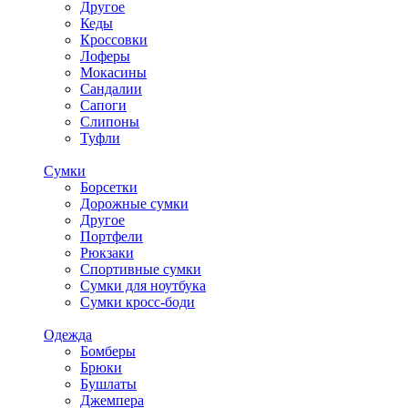
Другое
Кеды
Кроссовки
Лоферы
Мокасины
Сандалии
Сапоги
Слипоны
Туфли
Сумки
Борсетки
Дорожные сумки
Другое
Портфели
Рюкзаки
Спортивные сумки
Сумки для ноутбука
Сумки кросс-боди
Одежда
Бомберы
Брюки
Бушлаты
Джемпера