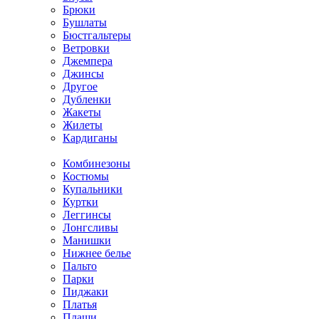
Брюки
Бушлаты
Бюстгальтеры
Ветровки
Джемпера
Джинсы
Другое
Дубленки
Жакеты
Жилеты
Кардиганы
Комбинезоны
Костюмы
Купальники
Куртки
Леггинсы
Лонгсливы
Манишки
Нижнее белье
Пальто
Парки
Пиджаки
Платья
Плащи