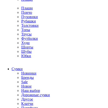
Плащи
Пончо
Пуховики
Рубашки
Толстовки
Топы
Трусы
Футболки
Худи
Шорты
Шубы
Юбки
Cумки
Новинки
Бренды
Sale
Новое
Наш выбор
Дорожные сумки
Другое
Клатчи
Портфели