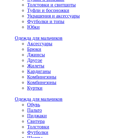
Толстовки и свитшоты
Туфли и босоножки
Украшения и аксессуары
Футболки и топы
Юбки
Одежда для мальчиков
Аксессуары
Брюки
Джинсы
Другое
Жилеты
Кардиганы
Комбинезоны
Комбинезоны
Куртки
Одежда для мальчиков
Обувь
Пальто
Пиджаки
Свитера
Толстовки
Футболки
Шорты