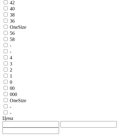
42
40
38
36
OneSize
56
58
-
-
4
3
2
1
0
00
000
OneSize
-
-
Цена