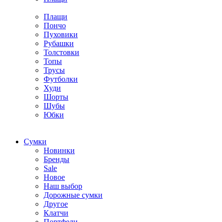
Плащи
Пончо
Пуховики
Рубашки
Толстовки
Топы
Трусы
Футболки
Худи
Шорты
Шубы
Юбки
Cумки
Новинки
Бренды
Sale
Новое
Наш выбор
Дорожные сумки
Другое
Клатчи
Портфели