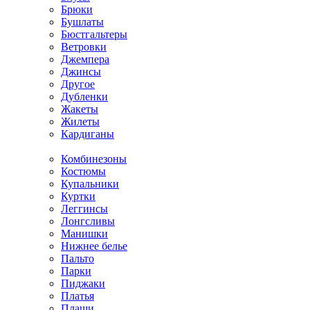
Брюки
Бушлаты
Бюстгальтеры
Ветровки
Джемпера
Джинсы
Другое
Дубленки
Жакеты
Жилеты
Кардиганы
Комбинезоны
Костюмы
Купальники
Куртки
Леггинсы
Лонгсливы
Манишки
Нижнее белье
Пальто
Парки
Пиджаки
Платья
Плащи