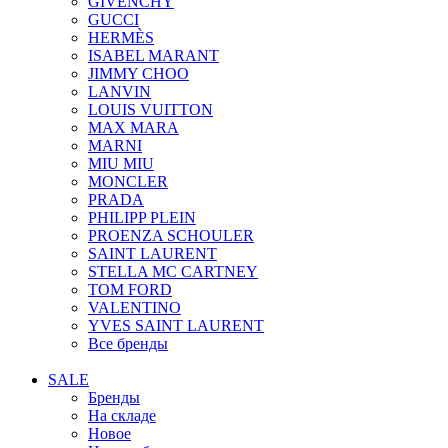
GIVENCHY
GUCCI
HERMÈS
ISABEL MARANT
JIMMY CHOO
LANVIN
LOUIS VUITTON
MAX MARA
MARNI
MIU MIU
MONCLER
PRADA
PHILIPP PLEIN
PROENZA SCHOULER
SAINT LAURENT
STELLA MC CARTNEY
TOM FORD
VALENTINO
YVES SAINT LAURENT
Все бренды
SALE
Бренды
На складе
Новое