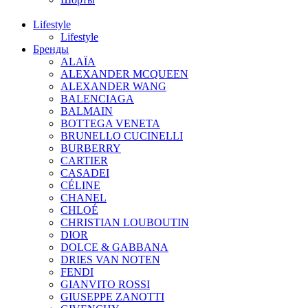
Lifestyle
Lifestyle
Бренды
ALAÏA
ALEXANDER MCQUEEN
ALEXANDER WANG
BALENCIAGA
BALMAIN
BOTTEGA VENETA
BRUNELLO CUCINELLI
BURBERRY
CARTIER
CASADEI
CÉLINE
CHANEL
CHLOÉ
CHRISTIAN LOUBOUTIN
DIOR
DOLCE & GABBANA
DRIES VAN NOTEN
FENDI
GIANVITO ROSSI
GIUSEPPE ZANOTTI