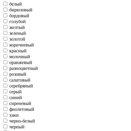
белый
бирюзовый
бордовый
голубой
желтый
зеленый
золотой
коричневый
красный
молочный
оранжевый
разноцветный
розовый
салатовый
серебряный
серый
синий
сиреневый
фиолетовый
хаки
черно-белый
черный