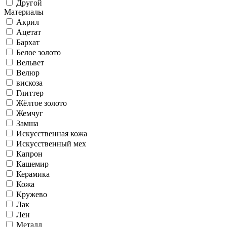
Другой
Материалы
Акрил
Ацетат
Бархат
Белое золото
Вельвет
Велюр
вискоза
Глиттер
Жёлтое золото
Жемчуг
Замша
Искусственная кожа
Искусственный мех
Капрон
Кашемир
Керамика
Кожа
Кружево
Лак
Лен
Металл