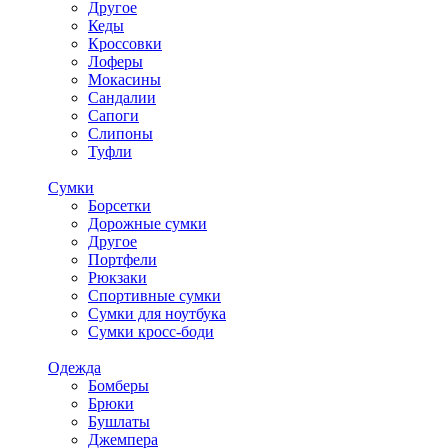
Другое
Кеды
Кроссовки
Лоферы
Мокасины
Сандалии
Сапоги
Слипоны
Туфли
Сумки
Борсетки
Дорожные сумки
Другое
Портфели
Рюкзаки
Спортивные сумки
Сумки для ноутбука
Сумки кросс-боди
Одежда
Бомберы
Брюки
Бушлаты
Джемпера