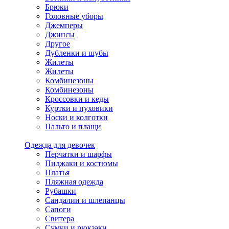
Брюки
Головные уборы
Джемперы
Джинсы
Другое
Дубленки и шубы
Жилеты
Жилеты
Комбинезоны
Комбинезоны
Кроссовки и кеды
Куртки и пуховики
Носки и колготки
Пальто и плащи
Одежда для девочек
Перчатки и шарфы
Пиджаки и костюмы
Платья
Пляжная одежда
Рубашки
Сандалии и шлепанцы
Сапоги
Свитера
Сумки и рюкзаки