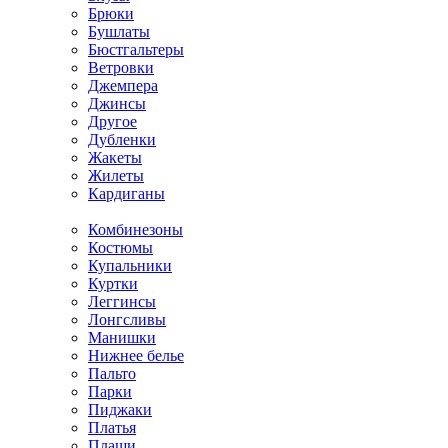
Брюки
Бушлаты
Бюстгальтеры
Ветровки
Джемпера
Джинсы
Другое
Дубленки
Жакеты
Жилеты
Кардиганы
Комбинезоны
Костюмы
Купальники
Куртки
Леггинсы
Лонгсливы
Манишки
Нижнее белье
Пальто
Парки
Пиджаки
Платья
Плащи