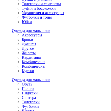
Толстовки и свитшоты
Туфли и босоножки
Украшения и аксессуары
Футболки и топы
Юбки
Одежда для мальчиков
Аксессуары
Брюки
Джинсы
Другое
Жилеты
Кардиганы
Комбинезоны
Комбинезоны
Куртки
Одежда для мальчиков
Обувь
Пальто
Пиджаки
Свитера
Толстовки
Футболки
Шорты