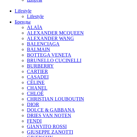
Lifestyle
Lifestyle
Бренды
ALAÏA
ALEXANDER MCQUEEN
ALEXANDER WANG
BALENCIAGA
BALMAIN
BOTTEGA VENETA
BRUNELLO CUCINELLI
BURBERRY
CARTIER
CASADEI
CÉLINE
CHANEL
CHLOÉ
CHRISTIAN LOUBOUTIN
DIOR
DOLCE & GABBANA
DRIES VAN NOTEN
FENDI
GIANVITO ROSSI
GIUSEPPE ZANOTTI