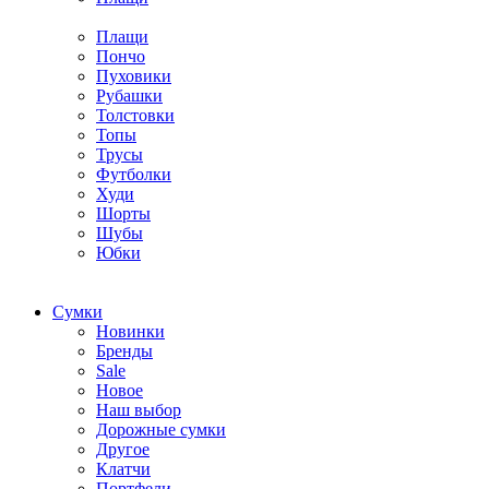
Плащи
Пончо
Пуховики
Рубашки
Толстовки
Топы
Трусы
Футболки
Худи
Шорты
Шубы
Юбки
Cумки
Новинки
Бренды
Sale
Новое
Наш выбор
Дорожные сумки
Другое
Клатчи
Портфели