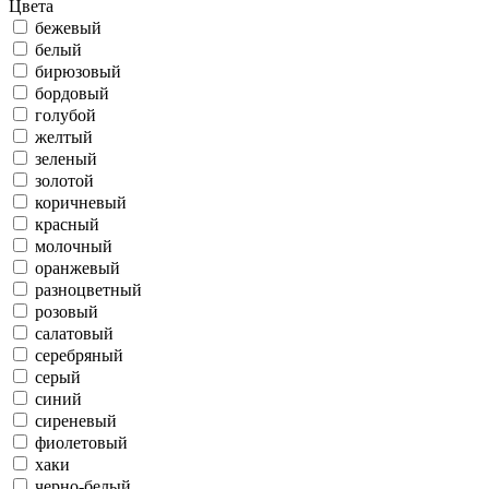
Цвета
бежевый
белый
бирюзовый
бордовый
голубой
желтый
зеленый
золотой
коричневый
красный
молочный
оранжевый
разноцветный
розовый
салатовый
серебряный
серый
синий
сиреневый
фиолетовый
хаки
черно-белый