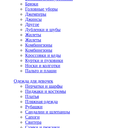
Брюки
Головные уборы
Джемперы
Джинсы
Другое
Дубленки и шубы
Жилеты
Жилеты
Комбинезоны
Комбинезоны
Кроссовки и кеды
Куртки и пуховики
Носки и колготки
Пальто и плащи
Одежда для девочек
Перчатки и шарфы
Пиджаки и костюмы
Платья
Пляжная одежда
Рубашки
Сандалии и шлепанцы
Сапоги
Свитера
Сумки и рюкзаки