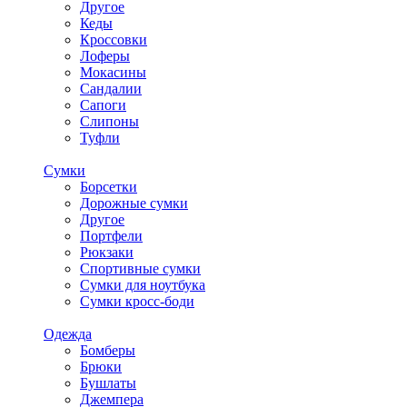
Другое
Кеды
Кроссовки
Лоферы
Мокасины
Сандалии
Сапоги
Слипоны
Туфли
Сумки
Борсетки
Дорожные сумки
Другое
Портфели
Рюкзаки
Спортивные сумки
Сумки для ноутбука
Сумки кросс-боди
Одежда
Бомберы
Брюки
Бушлаты
Джемпера