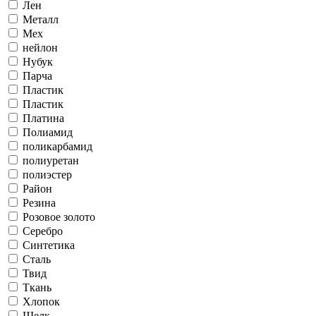
Лен
Металл
Мех
нейлон
Нубук
Парча
Пластик
Пластик
Платина
Полиамид
поликарбамид
полиуретан
полиэстер
Район
Резина
Розовое золото
Серебро
Синтетика
Сталь
Твид
Ткань
Хлопок
Шелк