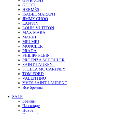
GIVENCHY
GUCCI
HERMÈS
ISABEL MARANT
JIMMY CHOO
LANVIN
LOUIS VUITTON
MAX MARA
MARNI
MIU MIU
MONCLER
PRADA
PHILIPP PLEIN
PROENZA SCHOULER
SAINT LAURENT
STELLA MC CARTNEY
TOM FORD
VALENTINO
YVES SAINT LAURENT
Все бренды
SALE
Бренды
На складе
Новое