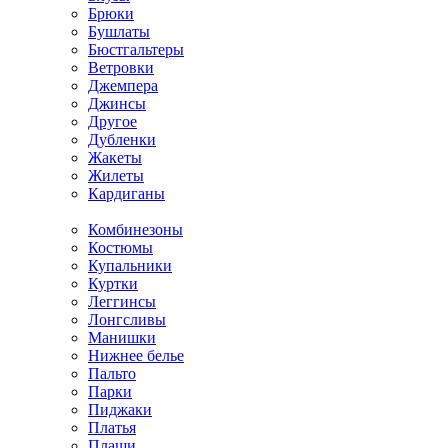
Брюки
Бушлаты
Бюстгальтеры
Ветровки
Джемпера
Джинсы
Другое
Дубленки
Жакеты
Жилеты
Кардиганы
Комбинезоны
Костюмы
Купальники
Куртки
Леггинсы
Лонгсливы
Манишки
Нижнее белье
Пальто
Парки
Пиджаки
Платья
Плащи