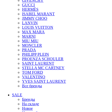
GIVENCHY
GUCCI
HERMÈS
ISABEL MARANT
JIMMY CHOO
LANVIN
LOUIS VUITTON
MAX MARA
MARNI
MIU MIU
MONCLER
PRADA
PHILIPP PLEIN
PROENZA SCHOULER
SAINT LAURENT
STELLA MC CARTNEY
TOM FORD
VALENTINO
YVES SAINT LAURENT
Все бренды
SALE
Бренды
На складе
Новое