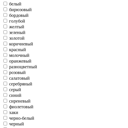
белый
бирюзовый
бордовый
голубой
желтый
зеленый
золотой
коричневый
красный
молочный
оранжевый
разноцветный
розовый
салатовый
серебряный
серый
синий
сиреневый
фиолетовый
хаки
черно-белый
черный