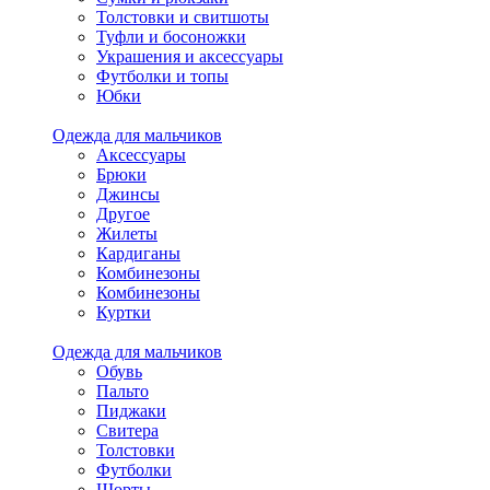
Толстовки и свитшоты
Туфли и босоножки
Украшения и аксессуары
Футболки и топы
Юбки
Одежда для мальчиков
Аксессуары
Брюки
Джинсы
Другое
Жилеты
Кардиганы
Комбинезоны
Комбинезоны
Куртки
Одежда для мальчиков
Обувь
Пальто
Пиджаки
Свитера
Толстовки
Футболки
Шорты