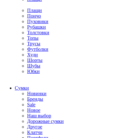
Плащи
Пончо
Пуховики
Рубашки
Толстовки
Топы
Трусы
Футболки
Худи
Шорты
Шубы
Юбки
Cумки
Новинки
Бренды
Sale
Новое
Наш выбор
Дорожные сумки
Другое
Клатчи
Портфели