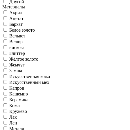
Другой
Материалы
Акрил
Ацетат
Бархат
Белое золото
Вельвет
Велюр
вискоза
Глиттер
Жёлтое золото
Жемчуг
Замша
Искусственная кожа
Искусственный мех
Капрон
Кашемир
Керамика
Кожа
Кружево
Лак
Лен
Металл