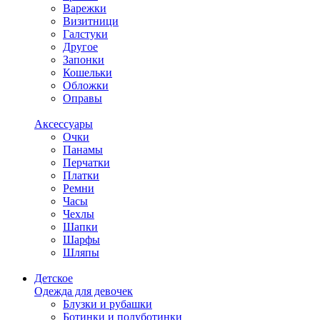
Варежки
Визитници
Галстуки
Другое
Запонки
Кошельки
Обложки
Оправы
Аксессуары
Очки
Панамы
Перчатки
Платки
Ремни
Часы
Чехлы
Шапки
Шарфы
Шляпы
Детское
Одежда для девочек
Блузки и рубашки
Ботинки и полуботинки