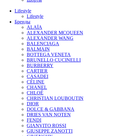
Lifestyle
Lifestyle
Бренды
ALAÏA
ALEXANDER MCQUEEN
ALEXANDER WANG
BALENCIAGA
BALMAIN
BOTTEGA VENETA
BRUNELLO CUCINELLI
BURBERRY
CARTIER
CASADEI
CÉLINE
CHANEL
CHLOÉ
CHRISTIAN LOUBOUTIN
DIOR
DOLCE & GABBANA
DRIES VAN NOTEN
FENDI
GIANVITO ROSSI
GIUSEPPE ZANOTTI