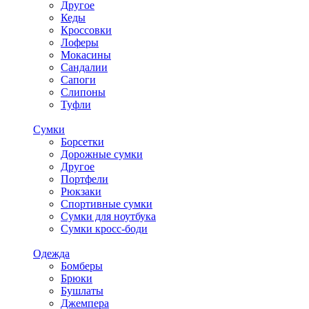
Другое
Кеды
Кроссовки
Лоферы
Мокасины
Сандалии
Сапоги
Слипоны
Туфли
Сумки
Борсетки
Дорожные сумки
Другое
Портфели
Рюкзаки
Спортивные сумки
Сумки для ноутбука
Сумки кросс-боди
Одежда
Бомберы
Брюки
Бушлаты
Джемпера