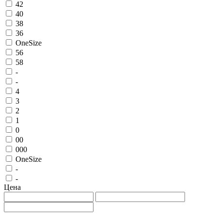
42
40
38
36
OneSize
56
58
-
-
4
3
2
1
0
00
000
OneSize
-
-
Цена