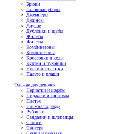
Брюки
Головные уборы
Джемперы
Джинсы
Другое
Дубленки и шубы
Жилеты
Жилеты
Комбинезоны
Комбинезоны
Кроссовки и кеды
Куртки и пуховики
Носки и колготки
Пальто и плащи
Одежда для девочек
Перчатки и шарфы
Пиджаки и костюмы
Платья
Пляжная одежда
Рубашки
Сандалии и шлепанцы
Сапоги
Свитера
Сумки и рюкзаки