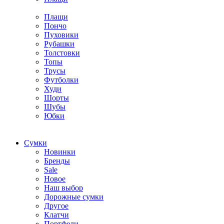
Плащи
Пончо
Пуховики
Рубашки
Толстовки
Топы
Трусы
Футболки
Худи
Шорты
Шубы
Юбки
Cумки
Новинки
Бренды
Sale
Новое
Наш выбор
Дорожные сумки
Другое
Клатчи
Портфели