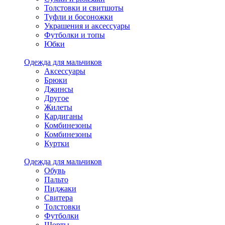
Толстовки и свитшоты
Туфли и босоножки
Украшения и аксессуары
Футболки и топы
Юбки
Одежда для мальчиков
Аксессуары
Брюки
Джинсы
Другое
Жилеты
Кардиганы
Комбинезоны
Комбинезоны
Куртки
Одежда для мальчиков
Обувь
Пальто
Пиджаки
Свитера
Толстовки
Футболки
Шорты