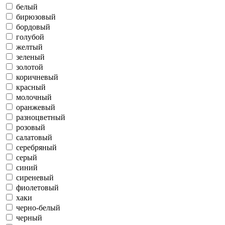
белый
бирюзовый
бордовый
голубой
желтый
зеленый
золотой
коричневый
красный
молочный
оранжевый
разноцветный
розовый
салатовый
серебряный
серый
синий
сиреневый
фиолетовый
хаки
черно-белый
черный