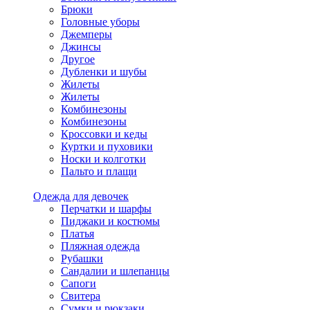
Брюки
Головные уборы
Джемперы
Джинсы
Другое
Дубленки и шубы
Жилеты
Жилеты
Комбинезоны
Комбинезоны
Кроссовки и кеды
Куртки и пуховики
Носки и колготки
Пальто и плащи
Одежда для девочек
Перчатки и шарфы
Пиджаки и костюмы
Платья
Пляжная одежда
Рубашки
Сандалии и шлепанцы
Сапоги
Свитера
Сумки и рюкзаки