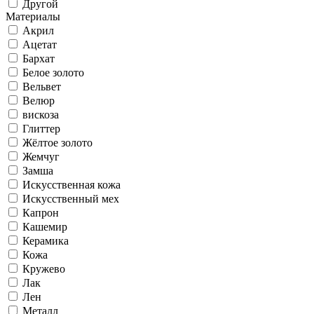
Другой
Материалы
Акрил
Ацетат
Бархат
Белое золото
Вельвет
Велюр
вискоза
Глиттер
Жёлтое золото
Жемчуг
Замша
Искусственная кожа
Искусственный мех
Капрон
Кашемир
Керамика
Кожа
Кружево
Лак
Лен
Металл