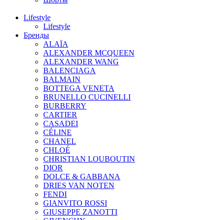
Lifestyle
Lifestyle
Бренды
ALAÏA
ALEXANDER MCQUEEN
ALEXANDER WANG
BALENCIAGA
BALMAIN
BOTTEGA VENETA
BRUNELLO CUCINELLI
BURBERRY
CARTIER
CASADEI
CÉLINE
CHANEL
CHLOÉ
CHRISTIAN LOUBOUTIN
DIOR
DOLCE & GABBANA
DRIES VAN NOTEN
FENDI
GIANVITO ROSSI
GIUSEPPE ZANOTTI