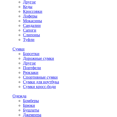
Другое
Кеды
Кроссовки
Лоферы
Мокасины
Сандалии
Сапоги
Слипоны
Туфли
Сумки
Борсетки
Дорожные сумки
Другое
Портфели
Рюкзаки
Спортивные сумки
Сумки для ноутбука
Сумки кросс-боди
Одежда
Бомберы
Брюки
Бушлаты
Джемпера