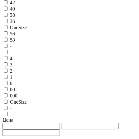
42
40
38
36
OneSize
56
58
-
-
4
3
2
1
0
00
000
OneSize
-
-
Цена