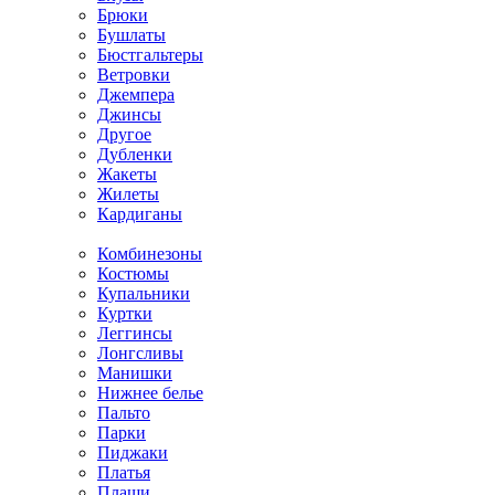
Брюки
Бушлаты
Бюстгальтеры
Ветровки
Джемпера
Джинсы
Другое
Дубленки
Жакеты
Жилеты
Кардиганы
Комбинезоны
Костюмы
Купальники
Куртки
Леггинсы
Лонгсливы
Манишки
Нижнее белье
Пальто
Парки
Пиджаки
Платья
Плащи