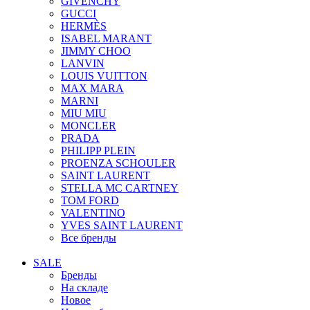
GIVENCHY
GUCCI
HERMÈS
ISABEL MARANT
JIMMY CHOO
LANVIN
LOUIS VUITTON
MAX MARA
MARNI
MIU MIU
MONCLER
PRADA
PHILIPP PLEIN
PROENZA SCHOULER
SAINT LAURENT
STELLA MC CARTNEY
TOM FORD
VALENTINO
YVES SAINT LAURENT
Все бренды
SALE
Бренды
На складе
Новое