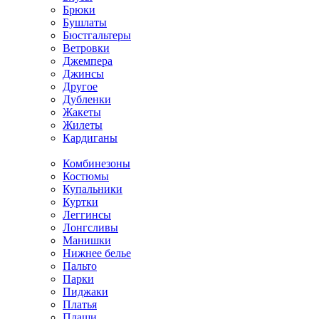
Брюки
Бушлаты
Бюстгальтеры
Ветровки
Джемпера
Джинсы
Другое
Дубленки
Жакеты
Жилеты
Кардиганы
Комбинезоны
Костюмы
Купальники
Куртки
Леггинсы
Лонгсливы
Манишки
Нижнее белье
Пальто
Парки
Пиджаки
Платья
Плащи