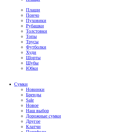
Плащи
Пончо
Пуховики
Рубашки
Толстовки
Топы
Трусы
Футболки
Худи
Шорты
Шубы
Юбки
Cумки
Новинки
Бренды
Sale
Новое
Наш выбор
Дорожные сумки
Другое
Клатчи
Портфели