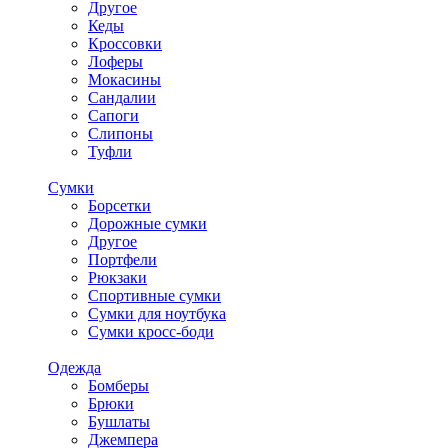
Другое
Кеды
Кроссовки
Лоферы
Мокасины
Сандалии
Сапоги
Слипоны
Туфли
Сумки
Борсетки
Дорожные сумки
Другое
Портфели
Рюкзаки
Спортивные сумки
Сумки для ноутбука
Сумки кросс-боди
Одежда
Бомберы
Брюки
Бушлаты
Джемпера