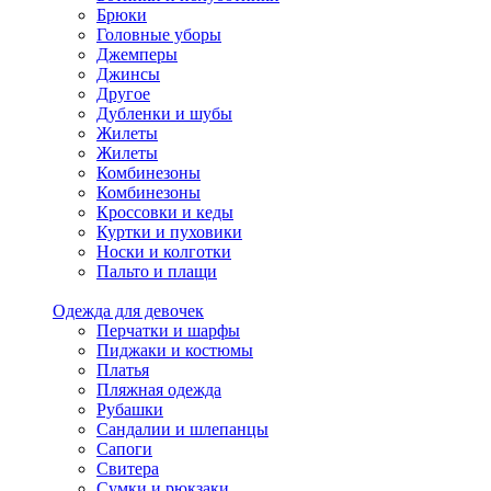
Брюки
Головные уборы
Джемперы
Джинсы
Другое
Дубленки и шубы
Жилеты
Жилеты
Комбинезоны
Комбинезоны
Кроссовки и кеды
Куртки и пуховики
Носки и колготки
Пальто и плащи
Одежда для девочек
Перчатки и шарфы
Пиджаки и костюмы
Платья
Пляжная одежда
Рубашки
Сандалии и шлепанцы
Сапоги
Свитера
Сумки и рюкзаки