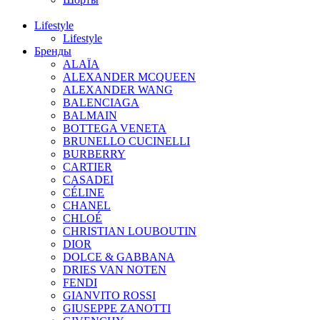
Lifestyle
Lifestyle
Бренды
ALAÏA
ALEXANDER MCQUEEN
ALEXANDER WANG
BALENCIAGA
BALMAIN
BOTTEGA VENETA
BRUNELLO CUCINELLI
BURBERRY
CARTIER
CASADEI
CÉLINE
CHANEL
CHLOÉ
CHRISTIAN LOUBOUTIN
DIOR
DOLCE & GABBANA
DRIES VAN NOTEN
FENDI
GIANVITO ROSSI
GIUSEPPE ZANOTTI