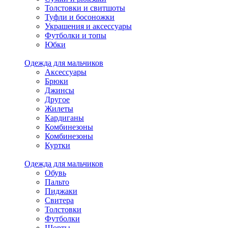
Толстовки и свитшоты
Туфли и босоножки
Украшения и аксессуары
Футболки и топы
Юбки
Одежда для мальчиков
Аксессуары
Брюки
Джинсы
Другое
Жилеты
Кардиганы
Комбинезоны
Комбинезоны
Куртки
Одежда для мальчиков
Обувь
Пальто
Пиджаки
Свитера
Толстовки
Футболки
Шорты