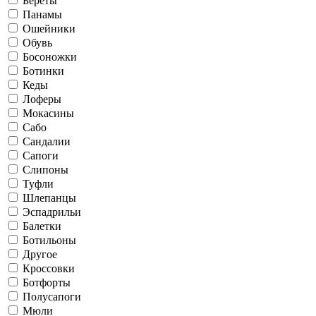
Береты
Панамы
Ошейники
Обувь
Босоножки
Ботинки
Кеды
Лоферы
Мокасины
Сабо
Сандалии
Сапоги
Слипоны
Туфли
Шлепанцы
Эспадрильи
Балетки
Ботильоны
Другое
Кроссовки
Ботфорты
Полусапоги
Мюли