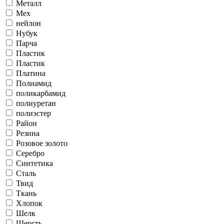
Металл
Мех
нейлон
Нубук
Парча
Пластик
Пластик
Платина
Полиамид
поликарбамид
полиуретан
полиэстер
Район
Резина
Розовое золото
Серебро
Синтетика
Сталь
Твид
Ткань
Хлопок
Шелк
Шерсть