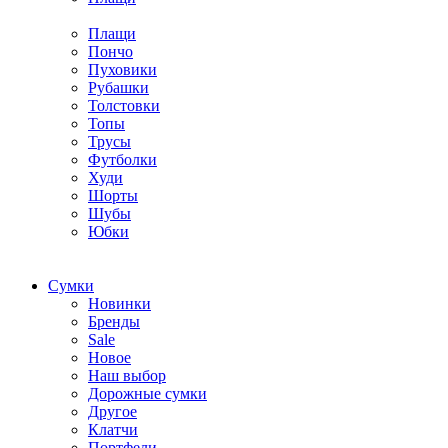
Плащи
Пончо
Пуховики
Рубашки
Толстовки
Топы
Трусы
Футболки
Худи
Шорты
Шубы
Юбки
Cумки
Новинки
Бренды
Sale
Новое
Наш выбор
Дорожные сумки
Другое
Клатчи
Портфели