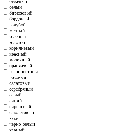
бежевый
белый
бирюзовый
бордовый
голубой
желтый
зеленый
золотой
коричневый
красный
молочный
оранжевый
разноцветный
розовый
салатовый
серебряный
серый
синий
сиреневый
фиолетовый
хаки
черно-белый
черный