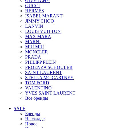
GIVENCHY
GUCCI
HERMÈS
ISABEL MARANT
JIMMY CHOO
LANVIN
LOUIS VUITTON
MAX MARA
MARNI
MIU MIU
MONCLER
PRADA
PHILIPP PLEIN
PROENZA SCHOULER
SAINT LAURENT
STELLA MC CARTNEY
TOM FORD
VALENTINO
YVES SAINT LAURENT
Все бренды
SALE
Бренды
На складе
Новое