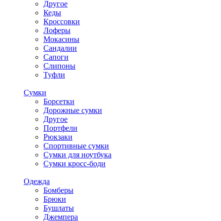
Другое
Кеды
Кроссовки
Лоферы
Мокасины
Сандалии
Сапоги
Слипоны
Туфли
Сумки
Борсетки
Дорожные сумки
Другое
Портфели
Рюкзаки
Спортивные сумки
Сумки для ноутбука
Сумки кросс-боди
Одежда
Бомберы
Брюки
Бушлаты
Джемпера