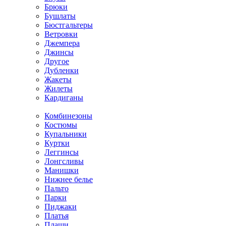
Брюки
Бушлаты
Бюстгальтеры
Ветровки
Джемпера
Джинсы
Другое
Дубленки
Жакеты
Жилеты
Кардиганы
Комбинезоны
Костюмы
Купальники
Куртки
Леггинсы
Лонгсливы
Манишки
Нижнее белье
Пальто
Парки
Пиджаки
Платья
Плащи