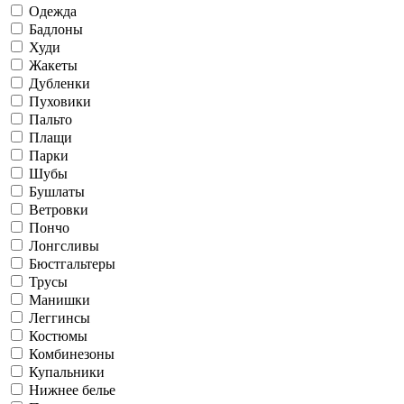
Одежда
Бадлоны
Худи
Жакеты
Дубленки
Пуховики
Пальто
Плащи
Парки
Шубы
Бушлаты
Ветровки
Пончо
Лонгсливы
Бюстгальтеры
Трусы
Манишки
Леггинсы
Костюмы
Комбинезоны
Купальники
Нижнее белье