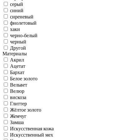
серый
синий
сиреневый
фиолетовый
хаки
черно-белый
черный
Другой
Материалы
Акрил
Ацетат
Бархат
Белое золото
Вельвет
Велюр
вискоза
Глиттер
Жёлтое золото
Жемчуг
Замша
Искусственная кожа
Искусственный мех