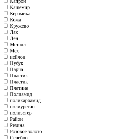
Капрон
Кашемир
Керамика
Кожа
Кружево
Лак
Лен
Металл
Мех
нейлон
Нубук
Парча
Пластик
Пластик
Платина
Полиамид
поликарбамид
полиуретан
полиэстер
Район
Резина
Розовое золото
Серебро