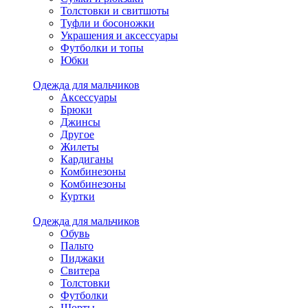
Толстовки и свитшоты
Туфли и босоножки
Украшения и аксессуары
Футболки и топы
Юбки
Одежда для мальчиков
Аксессуары
Брюки
Джинсы
Другое
Жилеты
Кардиганы
Комбинезоны
Комбинезоны
Куртки
Одежда для мальчиков
Обувь
Пальто
Пиджаки
Свитера
Толстовки
Футболки
Шорты