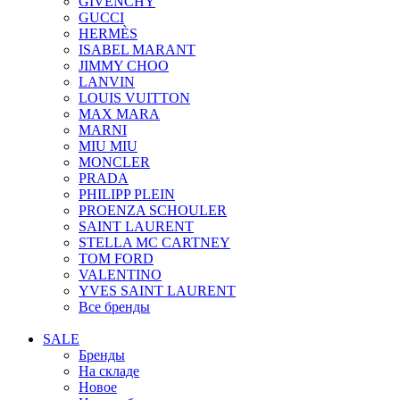
GIVENCHY
GUCCI
HERMÈS
ISABEL MARANT
JIMMY CHOO
LANVIN
LOUIS VUITTON
MAX MARA
MARNI
MIU MIU
MONCLER
PRADA
PHILIPP PLEIN
PROENZA SCHOULER
SAINT LAURENT
STELLA MC CARTNEY
TOM FORD
VALENTINO
YVES SAINT LAURENT
Все бренды
SALE
Бренды
На складе
Новое