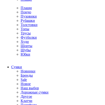
Плащи
Пончо
Пуховики
Рубашки
Толстовки
Топы
Трусы
Футболки
Худи
Шорты
Шубы
Юбки
Cумки
Новинки
Бренды
Sale
Новое
Наш выбор
Дорожные сумки
Другое
Клатчи
Портфели