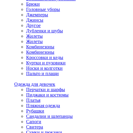
Брюки
Головные уборы
Джемперы
Джинсы
Другое
Дубленки и шубы
Жилеты
Жилеты
Комбинезоны
Комбинезоны
Кроссовки и кеды
Куртки и пуховики
Носки и колготки
Пальто и плащи
Одежда для девочек
Перчатки и шарфы
Пиджаки и костюмы
Платья
Пляжная одежда
Рубашки
Сандалии и шлепанцы
Сапоги
Свитера
Сумки и рюкзаки