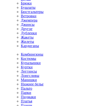
Брюки
Бушлаты
Бюстгальтеры
Ветровки
Джемпера
Джинсы
Другое
Дубленки
Жакеты
Жилеты
Кардиганы
Комбинезоны
Костюмы
Купальники
Куртки
Леггинсы
Лонгсливы
Манишки
Нижнее белье
Пальто
Парки
Пиджаки
Платья
Плащи