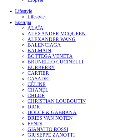
Lifestyle
Lifestyle
Бренды
ALAÏA
ALEXANDER MCQUEEN
ALEXANDER WANG
BALENCIAGA
BALMAIN
BOTTEGA VENETA
BRUNELLO CUCINELLI
BURBERRY
CARTIER
CASADEI
CÉLINE
CHANEL
CHLOÉ
CHRISTIAN LOUBOUTIN
DIOR
DOLCE & GABBANA
DRIES VAN NOTEN
FENDI
GIANVITO ROSSI
GIUSEPPE ZANOTTI