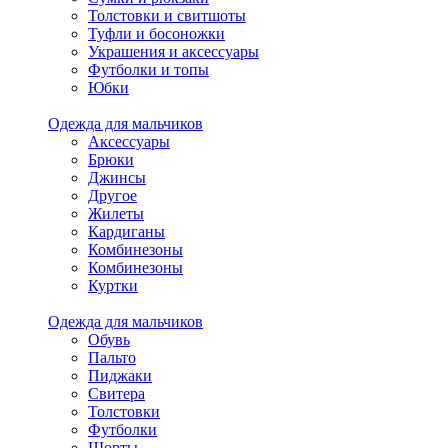
Толстовки и свитшоты
Туфли и босоножки
Украшения и аксессуары
Футболки и топы
Юбки
Одежда для мальчиков
Аксессуары
Брюки
Джинсы
Другое
Жилеты
Кардиганы
Комбинезоны
Комбинезоны
Куртки
Одежда для мальчиков
Обувь
Пальто
Пиджаки
Свитера
Толстовки
Футболки
Шорты