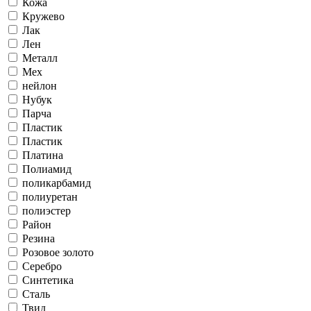
Кожа
Кружево
Лак
Лен
Металл
Мех
нейлон
Нубук
Парча
Пластик
Пластик
Платина
Полиамид
поликарбамид
полиуретан
полиэстер
Район
Резина
Розовое золото
Серебро
Синтетика
Сталь
Твид