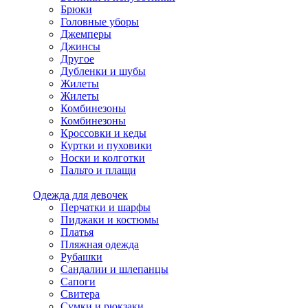
Брюки
Головные уборы
Джемперы
Джинсы
Другое
Дубленки и шубы
Жилеты
Жилеты
Комбинезоны
Комбинезоны
Кроссовки и кеды
Куртки и пуховики
Носки и колготки
Пальто и плащи
Одежда для девочек
Перчатки и шарфы
Пиджаки и костюмы
Платья
Пляжная одежда
Рубашки
Сандалии и шлепанцы
Сапоги
Свитера
Сумки и рюкзаки