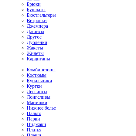
Брюки
Бушлаты
Бюстгальтеры
Ветровки
Джемпера
Джинсы
Другое
Дубленки
Жакеты
Жилеты
Кардиганы
Комбинезоны
Костюмы
Купальники
Куртки
Леггинсы
Лонгсливы
Манишки
Нижнее белье
Пальто
Парки
Пиджаки
Платья
Плащи