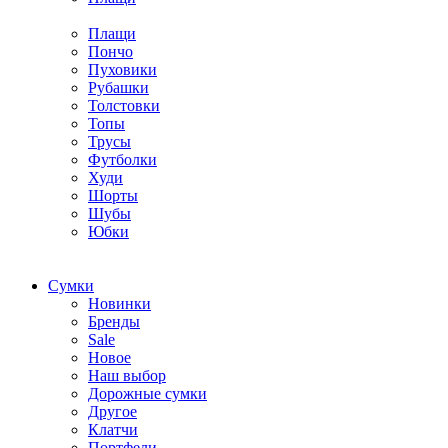
Плащи
Пончо
Пуховики
Рубашки
Толстовки
Топы
Трусы
Футболки
Худи
Шорты
Шубы
Юбки
Cумки
Новинки
Бренды
Sale
Новое
Наш выбор
Дорожные сумки
Другое
Клатчи
Портфели