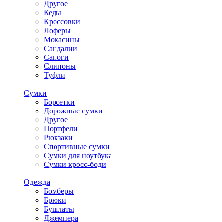
Другое
Кеды
Кроссовки
Лоферы
Мокасины
Сандалии
Сапоги
Слипоны
Туфли
Сумки
Борсетки
Дорожные сумки
Другое
Портфели
Рюкзаки
Спортивные сумки
Сумки для ноутбука
Сумки кросс-боди
Одежда
Бомберы
Брюки
Бушлаты
Джемпера