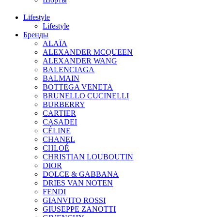
Lifestyle
Lifestyle
Бренды
ALAÏA
ALEXANDER MCQUEEN
ALEXANDER WANG
BALENCIAGA
BALMAIN
BOTTEGA VENETA
BRUNELLO CUCINELLI
BURBERRY
CARTIER
CASADEI
CÉLINE
CHANEL
CHLOÉ
CHRISTIAN LOUBOUTIN
DIOR
DOLCE & GABBANA
DRIES VAN NOTEN
FENDI
GIANVITO ROSSI
GIUSEPPE ZANOTTI