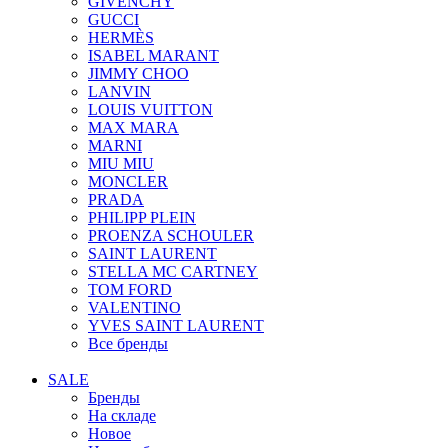
GIVENCHY
GUCCI
HERMÈS
ISABEL MARANT
JIMMY CHOO
LANVIN
LOUIS VUITTON
MAX MARA
MARNI
MIU MIU
MONCLER
PRADA
PHILIPP PLEIN
PROENZA SCHOULER
SAINT LAURENT
STELLA MC CARTNEY
TOM FORD
VALENTINO
YVES SAINT LAURENT
Все бренды
SALE
Бренды
На складе
Новое