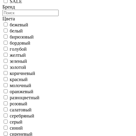
SALE
Бренд
Цвета
бежевый
белый
бирюзовый
бордовый
голубой
желтый
зеленый
золотой
коричневый
красный
молочный
оранжевый
разноцветный
розовый
салатовый
серебряный
серый
синий
сиреневый