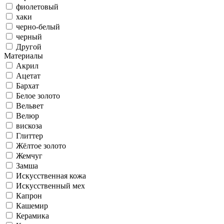
фиолетовый
хаки
черно-белый
черный
Другой
Материалы
Акрил
Ацетат
Бархат
Белое золото
Вельвет
Велюр
вискоза
Глиттер
Жёлтое золото
Жемчуг
Замша
Искусственная кожа
Искусственный мех
Капрон
Кашемир
Керамика