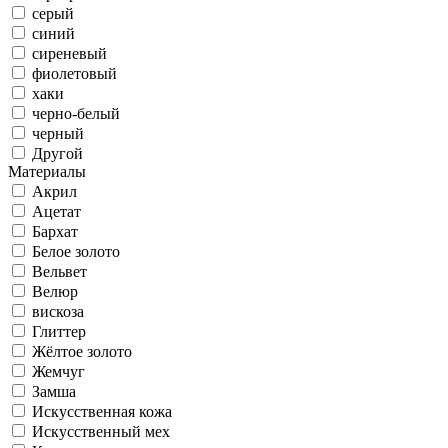
серый
синий
сиреневый
фиолетовый
хаки
черно-белый
черный
Другой
Материалы
Акрил
Ацетат
Бархат
Белое золото
Вельвет
Велюр
вискоза
Глиттер
Жёлтое золото
Жемчуг
Замша
Искусственная кожа
Искусственный мех