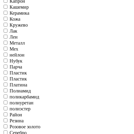
Капрон
Кашемир
Керамика
Кожа
Кружево
Лак
Лен
Металл
Мех
нейлон
Нубук
Парча
Пластик
Пластик
Платина
Полиамид
поликарбамид
полиуретан
полиэстер
Район
Резина
Розовое золото
Серебро