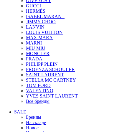
GIVENCHY
GUCCI
HERMÈS
ISABEL MARANT
JIMMY CHOO
LANVIN
LOUIS VUITTON
MAX MARA
MARNI
MIU MIU
MONCLER
PRADA
PHILIPP PLEIN
PROENZA SCHOULER
SAINT LAURENT
STELLA MC CARTNEY
TOM FORD
VALENTINO
YVES SAINT LAURENT
Все бренды
SALE
Бренды
На складе
Новое