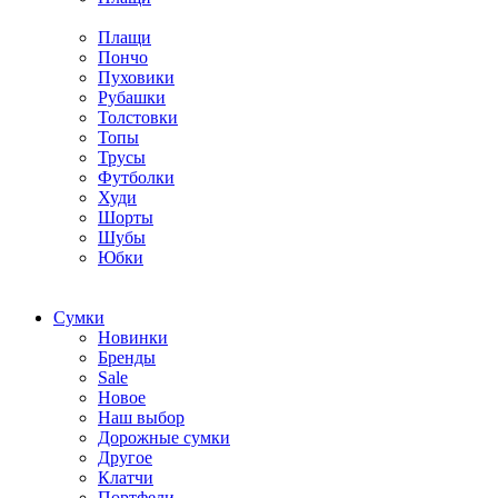
Плащи
Пончо
Пуховики
Рубашки
Толстовки
Топы
Трусы
Футболки
Худи
Шорты
Шубы
Юбки
Cумки
Новинки
Бренды
Sale
Новое
Наш выбор
Дорожные сумки
Другое
Клатчи
Портфели