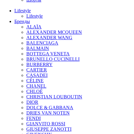
Lifestyle
Lifestyle
Бренды
ALAÏA
ALEXANDER MCQUEEN
ALEXANDER WANG
BALENCIAGA
BALMAIN
BOTTEGA VENETA
BRUNELLO CUCINELLI
BURBERRY
CARTIER
CASADEI
CÉLINE
CHANEL
CHLOÉ
CHRISTIAN LOUBOUTIN
DIOR
DOLCE & GABBANA
DRIES VAN NOTEN
FENDI
GIANVITO ROSSI
GIUSEPPE ZANOTTI