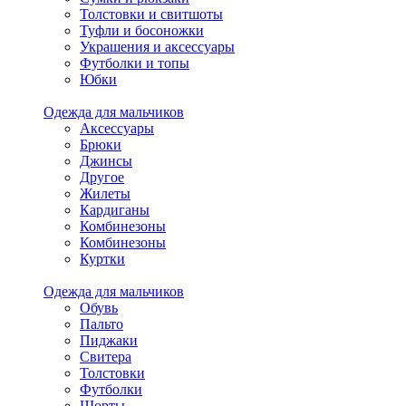
Толстовки и свитшоты
Туфли и босоножки
Украшения и аксессуары
Футболки и топы
Юбки
Одежда для мальчиков
Аксессуары
Брюки
Джинсы
Другое
Жилеты
Кардиганы
Комбинезоны
Комбинезоны
Куртки
Одежда для мальчиков
Обувь
Пальто
Пиджаки
Свитера
Толстовки
Футболки
Шорты