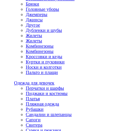
Брюки
Головные уборы
Джемперы
Джинсы
Другое
Дубленки и шубы
Жилеты
Жилеты
Комбинезоны
Комбинезоны
Кроссовки и кеды
Куртки и пуховики
Носки и колготки
Пальто и плащи
Одежда для девочек
Перчатки и шарфы
Пиджаки и костюмы
Платья
Пляжная одежда
Рубашки
Сандалии и шлепанцы
Сапоги
Свитера
Сумки и рюкзаки