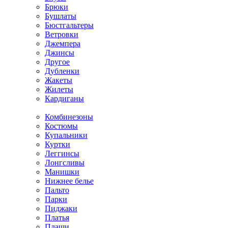
Брюки
Бушлаты
Бюстгальтеры
Ветровки
Джемпера
Джинсы
Другое
Дубленки
Жакеты
Жилеты
Кардиганы
Комбинезоны
Костюмы
Купальники
Куртки
Леггинсы
Лонгсливы
Манишки
Нижнее белье
Пальто
Парки
Пиджаки
Платья
Плащи