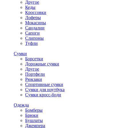
Другое
Кеды
Кроссовки
Лоферы
Мокасины
Сандалии
Сапоги
Слипоны
Туфли
Сумки
Борсетки
Дорожные сумки
Другое
Портфели
Рюкзаки
Спортивные сумки
Сумки для ноутбука
Сумки кросс-боди
Одежда
Бомберы
Брюки
Бушлаты
Джемпера