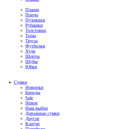
Плащи
Пончо
Пуховики
Рубашки
Толстовки
Топы
Трусы
Футболки
Худи
Шорты
Шубы
Юбки
Cумки
Новинки
Бренды
Sale
Новое
Наш выбор
Дорожные сумки
Другое
Клатчи
Портфели