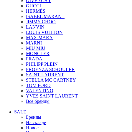
GIVENCHY
GUCCI
HERMÈS
ISABEL MARANT
JIMMY CHOO
LANVIN
LOUIS VUITTON
MAX MARA
MARNI
MIU MIU
MONCLER
PRADA
PHILIPP PLEIN
PROENZA SCHOULER
SAINT LAURENT
STELLA MC CARTNEY
TOM FORD
VALENTINO
YVES SAINT LAURENT
Все бренды
SALE
Бренды
На складе
Новое