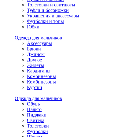
Толстовки и свитшоты
Туфли и босоножки
Украшения и аксессуары
Футболки и топы
Юбки
Одежда для мальчиков
Аксессуары
Брюки
Джинсы
Другое
Жилеты
Кардиганы
Комбинезоны
Комбинезоны
Куртки
Одежда для мальчиков
Обувь
Пальто
Пиджаки
Свитера
Толстовки
Футболки
Шорты