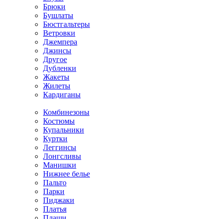
Брюки
Бушлаты
Бюстгальтеры
Ветровки
Джемпера
Джинсы
Другое
Дубленки
Жакеты
Жилеты
Кардиганы
Комбинезоны
Костюмы
Купальники
Куртки
Леггинсы
Лонгсливы
Манишки
Нижнее белье
Пальто
Парки
Пиджаки
Платья
Плащи