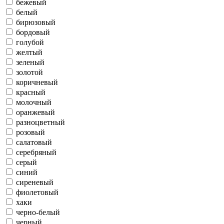
бежевый
белый
бирюзовый
бордовый
голубой
желтый
зеленый
золотой
коричневый
красный
молочный
оранжевый
разноцветный
розовый
салатовый
серебряный
серый
синий
сиреневый
фиолетовый
хаки
черно-белый
черный