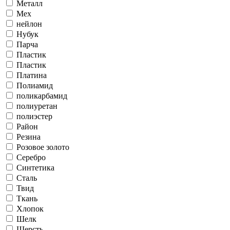
Металл
Мех
нейлон
Нубук
Парча
Пластик
Пластик
Платина
Полиамид
поликарбамид
полиуретан
полиэстер
Район
Резина
Розовое золото
Серебро
Синтетика
Сталь
Твид
Ткань
Хлопок
Шелк
Шерсть