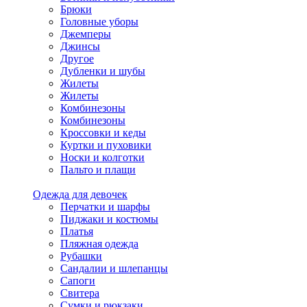
Брюки
Головные уборы
Джемперы
Джинсы
Другое
Дубленки и шубы
Жилеты
Жилеты
Комбинезоны
Комбинезоны
Кроссовки и кеды
Куртки и пуховики
Носки и колготки
Пальто и плащи
Одежда для девочек
Перчатки и шарфы
Пиджаки и костюмы
Платья
Пляжная одежда
Рубашки
Сандалии и шлепанцы
Сапоги
Свитера
Сумки и рюкзаки