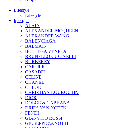
Lifestyle
Lifestyle
Бренды
ALAÏA
ALEXANDER MCQUEEN
ALEXANDER WANG
BALENCIAGA
BALMAIN
BOTTEGA VENETA
BRUNELLO CUCINELLI
BURBERRY
CARTIER
CASADEI
CÉLINE
CHANEL
CHLOÉ
CHRISTIAN LOUBOUTIN
DIOR
DOLCE & GABBANA
DRIES VAN NOTEN
FENDI
GIANVITO ROSSI
GIUSEPPE ZANOTTI