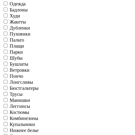
Одежда
Бадлоны
Худи
Жакеты
Дубленки
Пуховики
Пальто
Плащи
Парки
Шубы
Бушлаты
Ветровки
Пончо
Лонгсливы
Бюстгальтеры
Трусы
Манишки
Леггинсы
Костюмы
Комбинезоны
Купальники
Нижнее белье