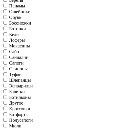
Береты
Панамы
Ошейники
Обувь
Босоножки
Ботинки
Кеды
Лоферы
Мокасины
Сабо
Сандалии
Сапоги
Слипоны
Туфли
Шлепанцы
Эспадрильи
Балетки
Ботильоны
Другое
Кроссовки
Ботфорты
Полусапоги
Мюли