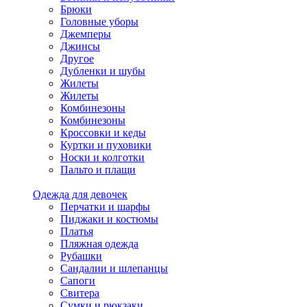
Брюки
Головные уборы
Джемперы
Джинсы
Другое
Дубленки и шубы
Жилеты
Жилеты
Комбинезоны
Комбинезоны
Кроссовки и кеды
Куртки и пуховики
Носки и колготки
Пальто и плащи
Одежда для девочек
Перчатки и шарфы
Пиджаки и костюмы
Платья
Пляжная одежда
Рубашки
Сандалии и шлепанцы
Сапоги
Свитера
Сумки и рюкзаки