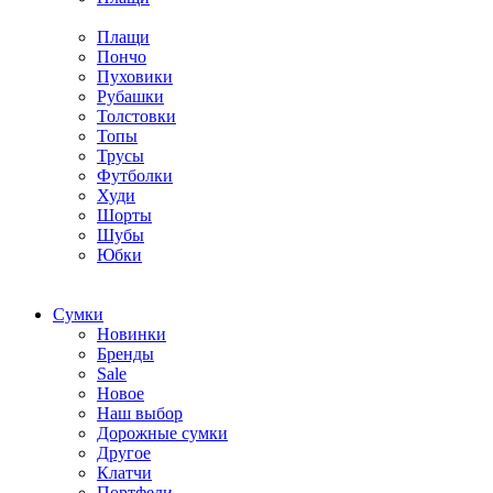
Плащи
Пончо
Пуховики
Рубашки
Толстовки
Топы
Трусы
Футболки
Худи
Шорты
Шубы
Юбки
Cумки
Новинки
Бренды
Sale
Новое
Наш выбор
Дорожные сумки
Другое
Клатчи
Портфели