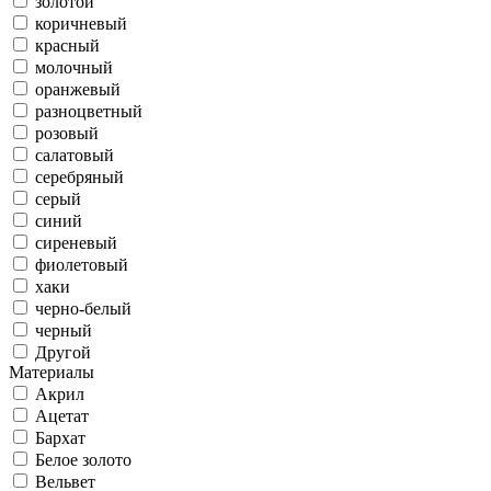
золотой
коричневый
красный
молочный
оранжевый
разноцветный
розовый
салатовый
серебряный
серый
синий
сиреневый
фиолетовый
хаки
черно-белый
черный
Другой
Материалы
Акрил
Ацетат
Бархат
Белое золото
Вельвет