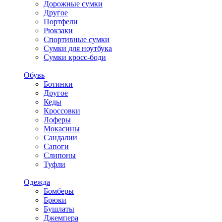
Дорожные сумки
Другое
Портфели
Рюкзаки
Спортивные сумки
Сумки для ноутбука
Сумки кросс-боди
Обувь
Ботинки
Другое
Кеды
Кроссовки
Лоферы
Мокасины
Сандалии
Сапоги
Слипоны
Туфли
Одежда
Бомберы
Брюки
Бушлаты
Джемпера