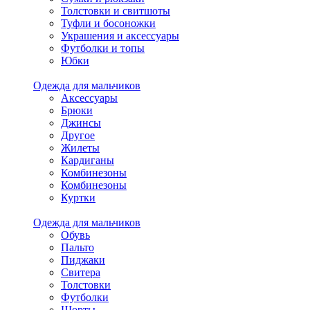
Толстовки и свитшоты
Туфли и босоножки
Украшения и аксессуары
Футболки и топы
Юбки
Одежда для мальчиков
Аксессуары
Брюки
Джинсы
Другое
Жилеты
Кардиганы
Комбинезоны
Комбинезоны
Куртки
Одежда для мальчиков
Обувь
Пальто
Пиджаки
Свитера
Толстовки
Футболки
Шорты