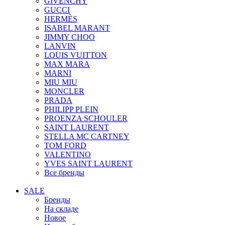
GIVENCHY
GUCCI
HERMÈS
ISABEL MARANT
JIMMY CHOO
LANVIN
LOUIS VUITTON
MAX MARA
MARNI
MIU MIU
MONCLER
PRADA
PHILIPP PLEIN
PROENZA SCHOULER
SAINT LAURENT
STELLA MC CARTNEY
TOM FORD
VALENTINO
YVES SAINT LAURENT
Все бренды
SALE
Бренды
На складе
Новое