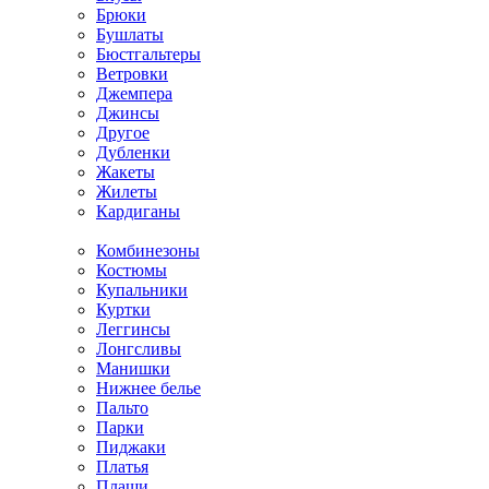
Брюки
Бушлаты
Бюстгальтеры
Ветровки
Джемпера
Джинсы
Другое
Дубленки
Жакеты
Жилеты
Кардиганы
Комбинезоны
Костюмы
Купальники
Куртки
Леггинсы
Лонгсливы
Манишки
Нижнее белье
Пальто
Парки
Пиджаки
Платья
Плащи