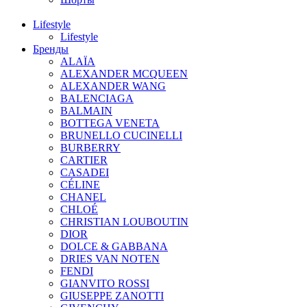
Lifestyle
Lifestyle
Бренды
ALAÏA
ALEXANDER MCQUEEN
ALEXANDER WANG
BALENCIAGA
BALMAIN
BOTTEGA VENETA
BRUNELLO CUCINELLI
BURBERRY
CARTIER
CASADEI
CÉLINE
CHANEL
CHLOÉ
CHRISTIAN LOUBOUTIN
DIOR
DOLCE & GABBANA
DRIES VAN NOTEN
FENDI
GIANVITO ROSSI
GIUSEPPE ZANOTTI