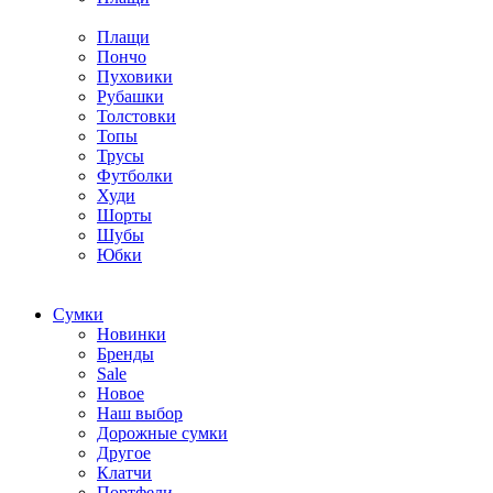
Плащи
Пончо
Пуховики
Рубашки
Толстовки
Топы
Трусы
Футболки
Худи
Шорты
Шубы
Юбки
Cумки
Новинки
Бренды
Sale
Новое
Наш выбор
Дорожные сумки
Другое
Клатчи
Портфели