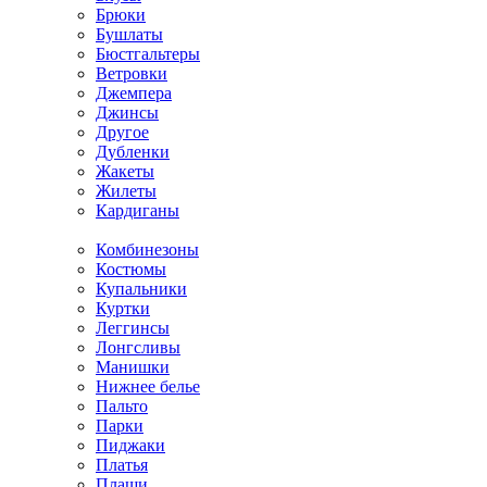
Брюки
Бушлаты
Бюстгальтеры
Ветровки
Джемпера
Джинсы
Другое
Дубленки
Жакеты
Жилеты
Кардиганы
Комбинезоны
Костюмы
Купальники
Куртки
Леггинсы
Лонгсливы
Манишки
Нижнее белье
Пальто
Парки
Пиджаки
Платья
Плащи