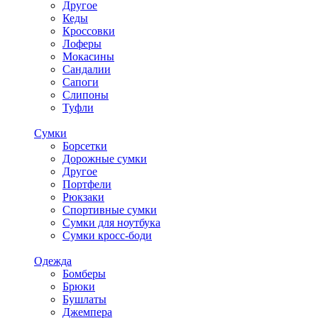
Другое
Кеды
Кроссовки
Лоферы
Мокасины
Сандалии
Сапоги
Слипоны
Туфли
Сумки
Борсетки
Дорожные сумки
Другое
Портфели
Рюкзаки
Спортивные сумки
Сумки для ноутбука
Сумки кросс-боди
Одежда
Бомберы
Брюки
Бушлаты
Джемпера