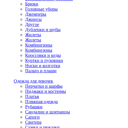
Брюки
Головные уборы
Джемперы
Джинсы
Другое
Дубленки и шубы
Жилеты
Жилеты
Комбинезоны
Комбинезоны
Кроссовки и кеды
Куртки и пуховики
Носки и колготки
Пальто и плащи
Одежда для девочек
Перчатки и шарфы
Пиджаки и костюмы
Платья
Пляжная одежда
Рубашки
Сандалии и шлепанцы
Сапоги
Свитера
Сумки и рюкзаки