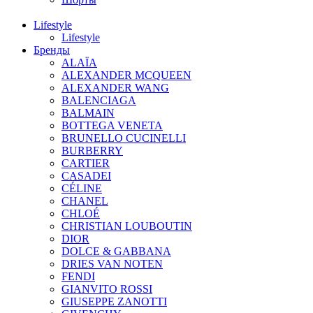
Lifestyle
Lifestyle
Бренды
ALAÏA
ALEXANDER MCQUEEN
ALEXANDER WANG
BALENCIAGA
BALMAIN
BOTTEGA VENETA
BRUNELLO CUCINELLI
BURBERRY
CARTIER
CASADEI
CÉLINE
CHANEL
CHLOÉ
CHRISTIAN LOUBOUTIN
DIOR
DOLCE & GABBANA
DRIES VAN NOTEN
FENDI
GIANVITO ROSSI
GIUSEPPE ZANOTTI