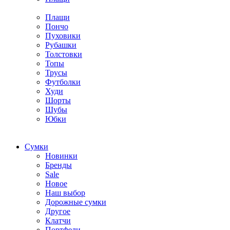
Плащи
Пончо
Пуховики
Рубашки
Толстовки
Топы
Трусы
Футболки
Худи
Шорты
Шубы
Юбки
Cумки
Новинки
Бренды
Sale
Новое
Наш выбор
Дорожные сумки
Другое
Клатчи
Портфели