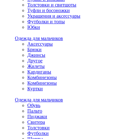
Толстовки и свитшоты
Туфли и босоножки
Украшения и аксессуары
Футболки и топы
Юбки
Одежда для мальчиков
Аксессуары
Брюки
Джинсы
Другое
Жилеты
Кардиганы
Комбинезоны
Комбинезоны
Куртки
Одежда для мальчиков
Обувь
Пальто
Пиджаки
Свитера
Толстовки
Футболки
Шорты