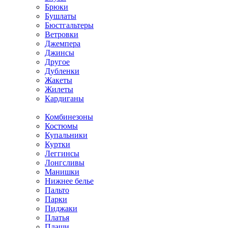
Брюки
Бушлаты
Бюстгальтеры
Ветровки
Джемпера
Джинсы
Другое
Дубленки
Жакеты
Жилеты
Кардиганы
Комбинезоны
Костюмы
Купальники
Куртки
Леггинсы
Лонгсливы
Манишки
Нижнее белье
Пальто
Парки
Пиджаки
Платья
Плащи