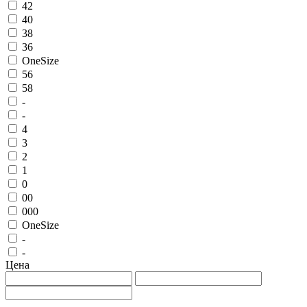
42
40
38
36
OneSize
56
58
-
-
4
3
2
1
0
00
000
OneSize
-
-
Цена