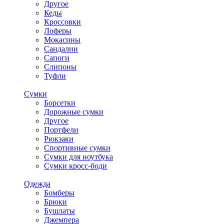
Другое
Кеды
Кроссовки
Лоферы
Мокасины
Сандалии
Сапоги
Слипоны
Туфли
Сумки
Борсетки
Дорожные сумки
Другое
Портфели
Рюкзаки
Спортивные сумки
Сумки для ноутбука
Сумки кросс-боди
Одежда
Бомберы
Брюки
Бушлаты
Джемпера