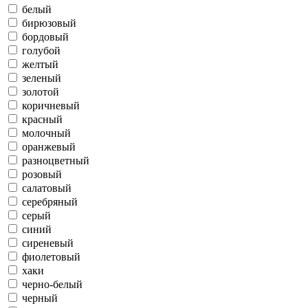
белый
бирюзовый
бордовый
голубой
желтый
зеленый
золотой
коричневый
красный
молочный
оранжевый
разноцветный
розовый
салатовый
серебряный
серый
синий
сиреневый
фиолетовый
хаки
черно-белый
черный