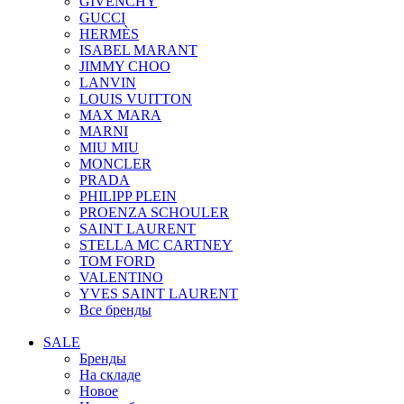
GIVENCHY
GUCCI
HERMÈS
ISABEL MARANT
JIMMY CHOO
LANVIN
LOUIS VUITTON
MAX MARA
MARNI
MIU MIU
MONCLER
PRADA
PHILIPP PLEIN
PROENZA SCHOULER
SAINT LAURENT
STELLA MC CARTNEY
TOM FORD
VALENTINO
YVES SAINT LAURENT
Все бренды
SALE
Бренды
На складе
Новое