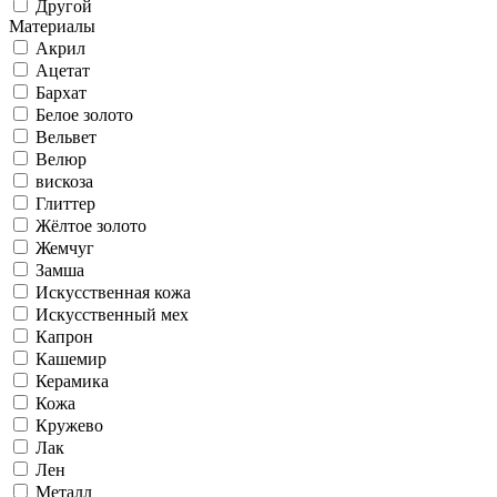
Другой
Материалы
Акрил
Ацетат
Бархат
Белое золото
Вельвет
Велюр
вискоза
Глиттер
Жёлтое золото
Жемчуг
Замша
Искусственная кожа
Искусственный мех
Капрон
Кашемир
Керамика
Кожа
Кружево
Лак
Лен
Металл