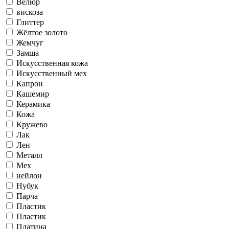
Велюр
вискоза
Глиттер
Жёлтое золото
Жемчуг
Замша
Искусственная кожа
Искусственный мех
Капрон
Кашемир
Керамика
Кожа
Кружево
Лак
Лен
Металл
Мех
нейлон
Нубук
Парча
Пластик
Пластик
Платина