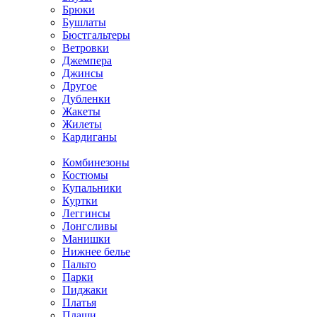
Брюки
Бушлаты
Бюстгальтеры
Ветровки
Джемпера
Джинсы
Другое
Дубленки
Жакеты
Жилеты
Кардиганы
Комбинезоны
Костюмы
Купальники
Куртки
Леггинсы
Лонгсливы
Манишки
Нижнее белье
Пальто
Парки
Пиджаки
Платья
Плащи