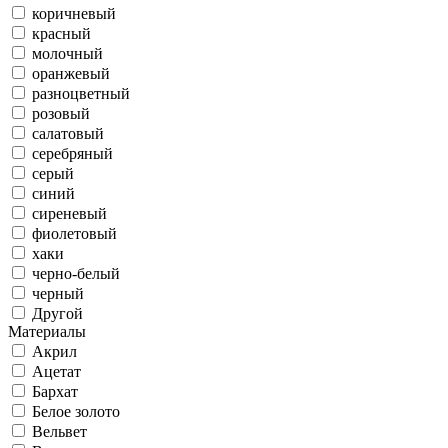
коричневый
красный
молочный
оранжевый
разноцветный
розовый
салатовый
серебряный
серый
синий
сиреневый
фиолетовый
хаки
черно-белый
черный
Другой
Материалы
Акрил
Ацетат
Бархат
Белое золото
Вельвет