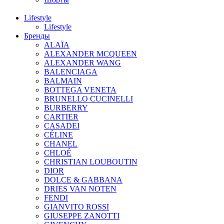
Lifestyle
Lifestyle
Бренды
ALAÏA
ALEXANDER MCQUEEN
ALEXANDER WANG
BALENCIAGA
BALMAIN
BOTTEGA VENETA
BRUNELLO CUCINELLI
BURBERRY
CARTIER
CASADEI
CÉLINE
CHANEL
CHLOÉ
CHRISTIAN LOUBOUTIN
DIOR
DOLCE & GABBANA
DRIES VAN NOTEN
FENDI
GIANVITO ROSSI
GIUSEPPE ZANOTTI