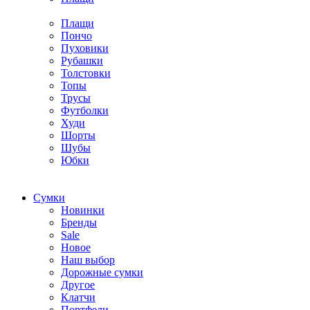
Плащи
Пончо
Пуховики
Рубашки
Толстовки
Топы
Трусы
Футболки
Худи
Шорты
Шубы
Юбки
Cумки
Новинки
Бренды
Sale
Новое
Наш выбор
Дорожные сумки
Другое
Клатчи
Портфели