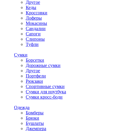
Другое
Кеды
Кроссовки
Лоферы
Мокасины
Сандалии
Сапоги
Слипоны
Туфли
Сумки
Борсетки
Дорожные сумки
Другое
Портфели
Рюкзаки
Спортивные сумки
Сумки для ноутбука
Сумки кросс-боди
Одежда
Бомберы
Брюки
Бушлаты
Джемпера