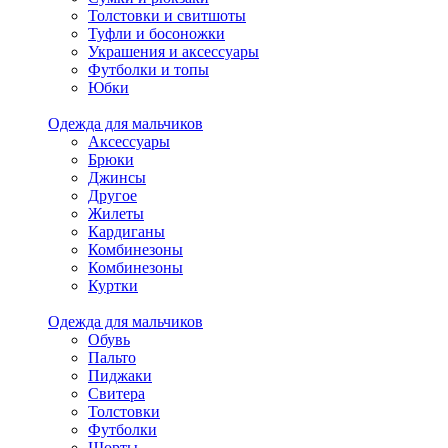
Толстовки и свитшоты
Туфли и босоножки
Украшения и аксессуары
Футболки и топы
Юбки
Одежда для мальчиков
Аксессуары
Брюки
Джинсы
Другое
Жилеты
Кардиганы
Комбинезоны
Комбинезоны
Куртки
Одежда для мальчиков
Обувь
Пальто
Пиджаки
Свитера
Толстовки
Футболки
Шорты