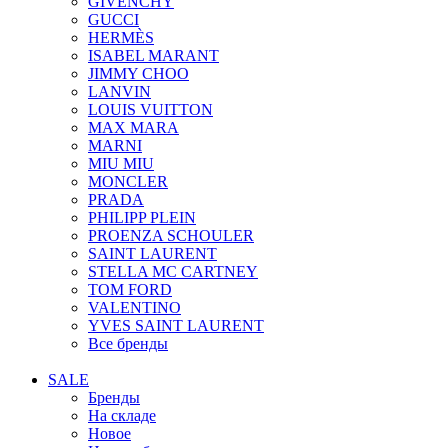
GIVENCHY
GUCCI
HERMÈS
ISABEL MARANT
JIMMY CHOO
LANVIN
LOUIS VUITTON
MAX MARA
MARNI
MIU MIU
MONCLER
PRADA
PHILIPP PLEIN
PROENZA SCHOULER
SAINT LAURENT
STELLA MC CARTNEY
TOM FORD
VALENTINO
YVES SAINT LAURENT
Все бренды
SALE
Бренды
На складе
Новое