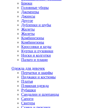
Брюки
Головные уборы
Джемперы
Джинсы
Другое
Дубленки и шубы
Жилеты
Жилеты
Комбинезоны
Комбинезоны
Кроссовки и кеды
Куртки и пуховики
Носки и колготки
Пальто и плащи
Одежда для девочек
Перчатки и шарфы
Пиджаки и костюмы
Платья
Пляжная одежда
Рубашки
Сандалии и шлепанцы
Сапоги
Свитера
Сумки и рюкзаки