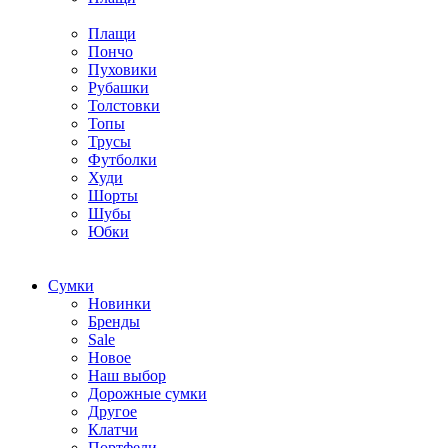
Плащи
Пончо
Пуховики
Рубашки
Толстовки
Топы
Трусы
Футболки
Худи
Шорты
Шубы
Юбки
Cумки
Новинки
Бренды
Sale
Новое
Наш выбор
Дорожные сумки
Другое
Клатчи
Портфели