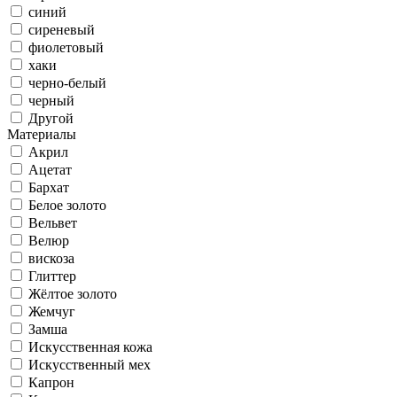
синий
сиреневый
фиолетовый
хаки
черно-белый
черный
Другой
Материалы
Акрил
Ацетат
Бархат
Белое золото
Вельвет
Велюр
вискоза
Глиттер
Жёлтое золото
Жемчуг
Замша
Искусственная кожа
Искусственный мех
Капрон