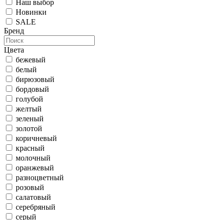
Наш выбор
Новинки
SALE
Бренд
Цвета
бежевый
белый
бирюзовый
бордовый
голубой
желтый
зеленый
золотой
коричневый
красный
молочный
оранжевый
разноцветный
розовый
салатовый
серебряный
серый