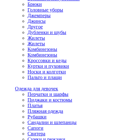
Брюки
Головные уборы
Джемперы
Джинсы
Другое
Дубленки и шубы
Жилеты
Жилеты
Комбинезоны
Комбинезоны
Кроссовки и кеды
Куртки и пуховики
Носки и колготки
Пальто и плащи
Одежда для девочек
Перчатки и шарфы
Пиджаки и костюмы
Платья
Пляжная одежда
Рубашки
Сандалии и шлепанцы
Сапоги
Свитера
Сумки и рюкзаки