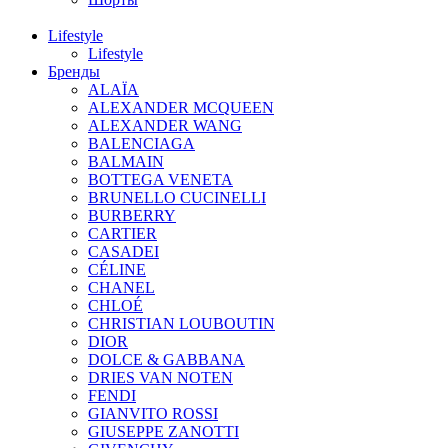
Lifestyle
Lifestyle
Бренды
ALAÏA
ALEXANDER MCQUEEN
ALEXANDER WANG
BALENCIAGA
BALMAIN
BOTTEGA VENETA
BRUNELLO CUCINELLI
BURBERRY
CARTIER
CASADEI
CÉLINE
CHANEL
CHLOÉ
CHRISTIAN LOUBOUTIN
DIOR
DOLCE & GABBANA
DRIES VAN NOTEN
FENDI
GIANVITO ROSSI
GIUSEPPE ZANOTTI