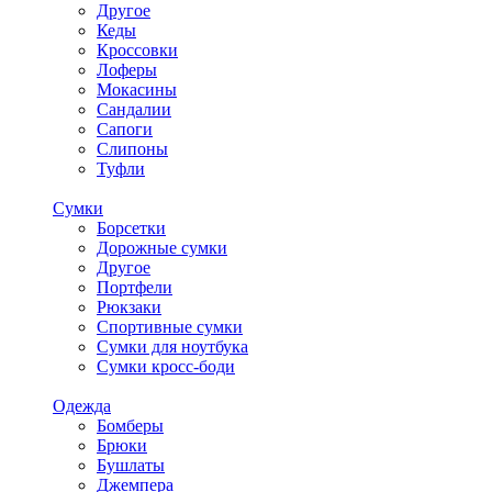
Другое
Кеды
Кроссовки
Лоферы
Мокасины
Сандалии
Сапоги
Слипоны
Туфли
Сумки
Борсетки
Дорожные сумки
Другое
Портфели
Рюкзаки
Спортивные сумки
Сумки для ноутбука
Сумки кросс-боди
Одежда
Бомберы
Брюки
Бушлаты
Джемпера