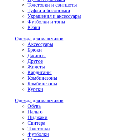
Толстовки и свитшоты
Туфли и босоножки
Украшения и аксессуары
Футболки и топы
Юбки
Одежда для мальчиков
Аксессуары
Брюки
Джинсы
Другое
Жилеты
Кардиганы
Комбинезоны
Комбинезоны
Куртки
Одежда для мальчиков
Обувь
Пальто
Пиджаки
Свитера
Толстовки
Футболки
Шорты