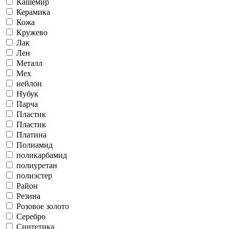
Кашемир
Керамика
Кожа
Кружево
Лак
Лен
Металл
Мех
нейлон
Нубук
Парча
Пластик
Пластик
Платина
Полиамид
поликарбамид
полиуретан
полиэстер
Район
Резина
Розовое золото
Серебро
Синтетика