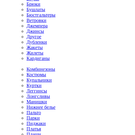
Брюки
Бушлаты
Бюстгальтеры
Ветровки
Джемпера
Джинсы
Другое
Дубленки
Жакеты
Жилеты
Кардиганы
Комбинезоны
Костюмы
Купальники
Куртки
Леггинсы
Лонгсливы
Манишки
Нижнее белье
Пальто
Парки
Пиджаки
Платья
Плащи