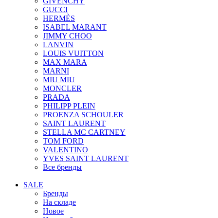
GIVENCHY
GUCCI
HERMÈS
ISABEL MARANT
JIMMY CHOO
LANVIN
LOUIS VUITTON
MAX MARA
MARNI
MIU MIU
MONCLER
PRADA
PHILIPP PLEIN
PROENZA SCHOULER
SAINT LAURENT
STELLA MC CARTNEY
TOM FORD
VALENTINO
YVES SAINT LAURENT
Все бренды
SALE
Бренды
На складе
Новое