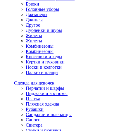
Брюки
Головные уборы
Джемперы
Джинсы
Другое
Дубленки и шубы
Жилеты
Жилеты
Комбинезоны
Комбинезоны
Кроссовки и кеды
Куртки и пуховики
Носки и колготки
Пальто и плащи
Одежда для девочек
Перчатки и шарфы
Пиджаки и костюмы
Платья
Пляжная одежда
Рубашки
Сандалии и шлепанцы
Сапоги
Свитера
Сумки и рюкзаки