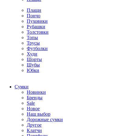
Плащи
Пончо
Пуховики
Рубашки
Толстовки
Топы
Трусы
Футболки
Худи
Шорты
Шубы
Юбки
Cумки
Новинки
Бренды
Sale
Новое
Наш выбор
Дорожные сумки
Другое
Клатчи
Портфели