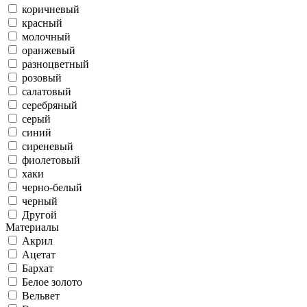
коричневый
красный
молочный
оранжевый
разноцветный
розовый
салатовый
серебряный
серый
синий
сиреневый
фиолетовый
хаки
черно-белый
черный
Другой
Материалы
Акрил
Ацетат
Бархат
Белое золото
Вельвет