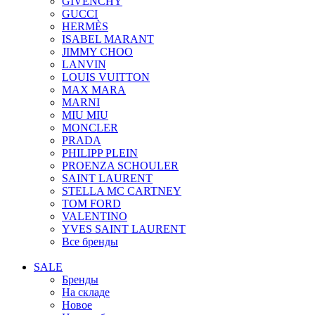
GIVENCHY
GUCCI
HERMÈS
ISABEL MARANT
JIMMY CHOO
LANVIN
LOUIS VUITTON
MAX MARA
MARNI
MIU MIU
MONCLER
PRADA
PHILIPP PLEIN
PROENZA SCHOULER
SAINT LAURENT
STELLA MC CARTNEY
TOM FORD
VALENTINO
YVES SAINT LAURENT
Все бренды
SALE
Бренды
На складе
Новое