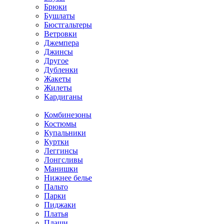
Брюки
Бушлаты
Бюстгальтеры
Ветровки
Джемпера
Джинсы
Другое
Дубленки
Жакеты
Жилеты
Кардиганы
Комбинезоны
Костюмы
Купальники
Куртки
Леггинсы
Лонгсливы
Манишки
Нижнее белье
Пальто
Парки
Пиджаки
Платья
Плащи