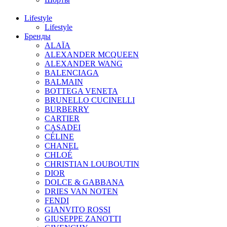
Lifestyle
Lifestyle
Бренды
ALAÏA
ALEXANDER MCQUEEN
ALEXANDER WANG
BALENCIAGA
BALMAIN
BOTTEGA VENETA
BRUNELLO CUCINELLI
BURBERRY
CARTIER
CASADEI
CÉLINE
CHANEL
CHLOÉ
CHRISTIAN LOUBOUTIN
DIOR
DOLCE & GABBANA
DRIES VAN NOTEN
FENDI
GIANVITO ROSSI
GIUSEPPE ZANOTTI