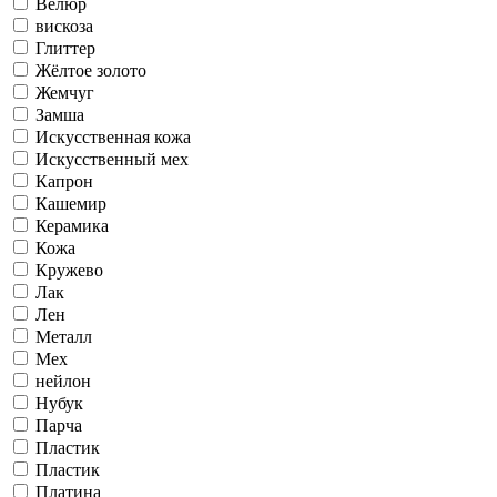
Велюр
вискоза
Глиттер
Жёлтое золото
Жемчуг
Замша
Искусственная кожа
Искусственный мех
Капрон
Кашемир
Керамика
Кожа
Кружево
Лак
Лен
Металл
Мех
нейлон
Нубук
Парча
Пластик
Пластик
Платина