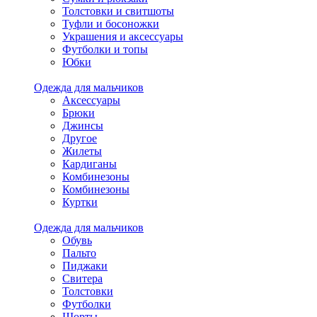
Толстовки и свитшоты
Туфли и босоножки
Украшения и аксессуары
Футболки и топы
Юбки
Одежда для мальчиков
Аксессуары
Брюки
Джинсы
Другое
Жилеты
Кардиганы
Комбинезоны
Комбинезоны
Куртки
Одежда для мальчиков
Обувь
Пальто
Пиджаки
Свитера
Толстовки
Футболки
Шорты