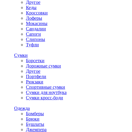
Другое
Кеды
Кроссовки
Лоферы
Мокасины
Сандалии
Сапоги
Слипоны
Туфли
Сумки
Борсетки
Дорожные сумки
Другое
Портфели
Рюкзаки
Спортивные сумки
Сумки для ноутбука
Сумки кросс-боди
Одежда
Бомберы
Брюки
Бушлаты
Джемпера