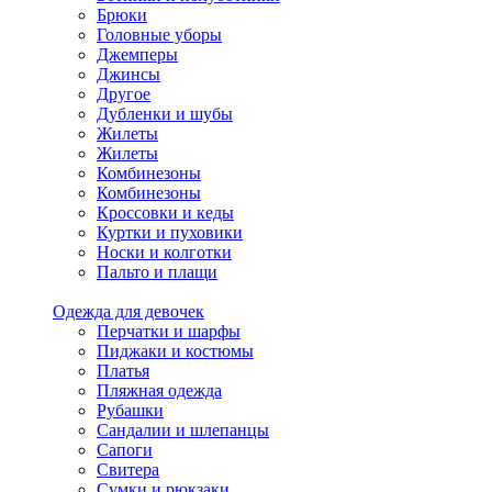
Брюки
Головные уборы
Джемперы
Джинсы
Другое
Дубленки и шубы
Жилеты
Жилеты
Комбинезоны
Комбинезоны
Кроссовки и кеды
Куртки и пуховики
Носки и колготки
Пальто и плащи
Одежда для девочек
Перчатки и шарфы
Пиджаки и костюмы
Платья
Пляжная одежда
Рубашки
Сандалии и шлепанцы
Сапоги
Свитера
Сумки и рюкзаки