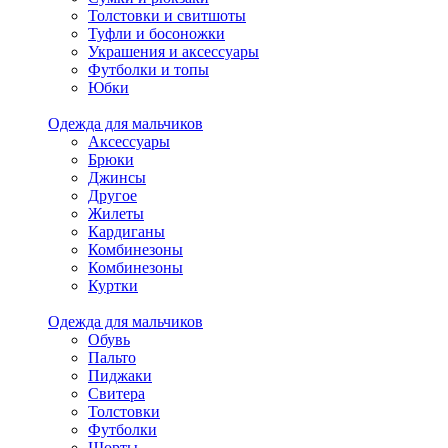
Толстовки и свитшоты
Туфли и босоножки
Украшения и аксессуары
Футболки и топы
Юбки
Одежда для мальчиков
Аксессуары
Брюки
Джинсы
Другое
Жилеты
Кардиганы
Комбинезоны
Комбинезоны
Куртки
Одежда для мальчиков
Обувь
Пальто
Пиджаки
Свитера
Толстовки
Футболки
Шорты