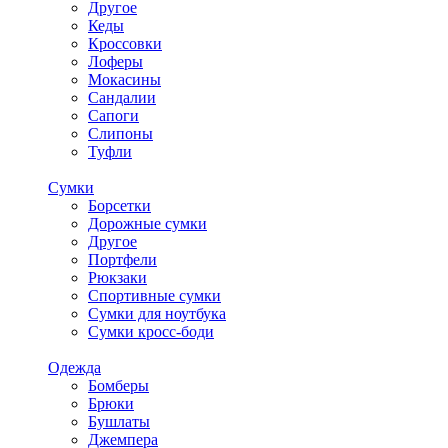
Другое
Кеды
Кроссовки
Лоферы
Мокасины
Сандалии
Сапоги
Слипоны
Туфли
Сумки
Борсетки
Дорожные сумки
Другое
Портфели
Рюкзаки
Спортивные сумки
Сумки для ноутбука
Сумки кросс-боди
Одежда
Бомберы
Брюки
Бушлаты
Джемпера