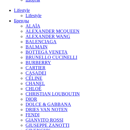
Lifestyle
Lifestyle
Бренды
ALAÏA
ALEXANDER MCQUEEN
ALEXANDER WANG
BALENCIAGA
BALMAIN
BOTTEGA VENETA
BRUNELLO CUCINELLI
BURBERRY
CARTIER
CASADEI
CÉLINE
CHANEL
CHLOÉ
CHRISTIAN LOUBOUTIN
DIOR
DOLCE & GABBANA
DRIES VAN NOTEN
FENDI
GIANVITO ROSSI
GIUSEPPE ZANOTTI