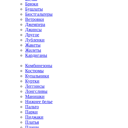
Брюки
Бушлаты
Бюстгальтеры
Ветровки
Джемпера
Джинсы
Другое
Дубленки
Жакеты
Жилеты
Кардиганы
Комбинезоны
Костюмы
Купальники
Куртки
Леггинсы
Лонгсливы
Манишки
Нижнее белье
Пальто
Парки
Пиджаки
Платья
Плащи