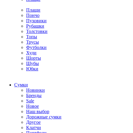
Плащи
Пончо
Пуховики
Рубашки
Толстовки
Топы
Трусы
Футболки
Худи
Шорты
Шубы
Юбки
Cумки
Новинки
Бренды
Sale
Новое
Наш выбор
Дорожные сумки
Другое
Клатчи
Портфели