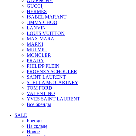
GIVENCHY
GUCCI
HERMÈS
ISABEL MARANT
JIMMY CHOO
LANVIN
LOUIS VUITTON
MAX MARA
MARNI
MIU MIU
MONCLER
PRADA
PHILIPP PLEIN
PROENZA SCHOULER
SAINT LAURENT
STELLA MC CARTNEY
TOM FORD
VALENTINO
YVES SAINT LAURENT
Все бренды
SALE
Бренды
На складе
Новое