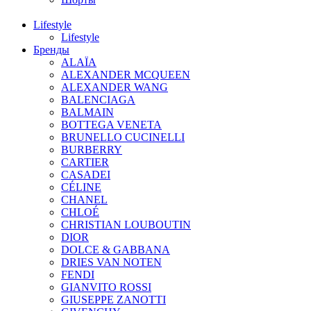
Lifestyle
Lifestyle
Бренды
ALAÏA
ALEXANDER MCQUEEN
ALEXANDER WANG
BALENCIAGA
BALMAIN
BOTTEGA VENETA
BRUNELLO CUCINELLI
BURBERRY
CARTIER
CASADEI
CÉLINE
CHANEL
CHLOÉ
CHRISTIAN LOUBOUTIN
DIOR
DOLCE & GABBANA
DRIES VAN NOTEN
FENDI
GIANVITO ROSSI
GIUSEPPE ZANOTTI