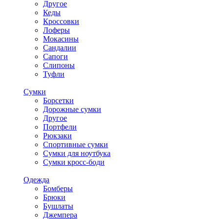
Другое
Кеды
Кроссовки
Лоферы
Мокасины
Сандалии
Сапоги
Слипоны
Туфли
Сумки
Борсетки
Дорожные сумки
Другое
Портфели
Рюкзаки
Спортивные сумки
Сумки для ноутбука
Сумки кросс-боди
Одежда
Бомберы
Брюки
Бушлаты
Джемпера