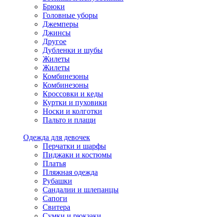
Брюки
Головные уборы
Джемперы
Джинсы
Другое
Дубленки и шубы
Жилеты
Жилеты
Комбинезоны
Комбинезоны
Кроссовки и кеды
Куртки и пуховики
Носки и колготки
Пальто и плащи
Одежда для девочек
Перчатки и шарфы
Пиджаки и костюмы
Платья
Пляжная одежда
Рубашки
Сандалии и шлепанцы
Сапоги
Свитера
Сумки и рюкзаки