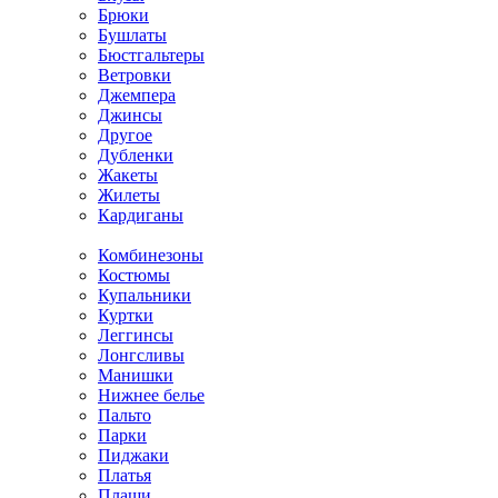
Брюки
Бушлаты
Бюстгальтеры
Ветровки
Джемпера
Джинсы
Другое
Дубленки
Жакеты
Жилеты
Кардиганы
Комбинезоны
Костюмы
Купальники
Куртки
Леггинсы
Лонгсливы
Манишки
Нижнее белье
Пальто
Парки
Пиджаки
Платья
Плащи