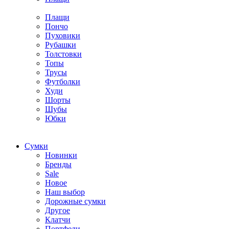
Плащи
Пончо
Пуховики
Рубашки
Толстовки
Топы
Трусы
Футболки
Худи
Шорты
Шубы
Юбки
Cумки
Новинки
Бренды
Sale
Новое
Наш выбор
Дорожные сумки
Другое
Клатчи
Портфели