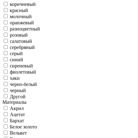
коричневый
красный
молочный
оранжевый
разноцветный
розовый
салатовый
серебряный
серый
синий
сиреневый
фиолетовый
хаки
черно-белый
черный
Другой
Материалы
Акрил
Ацетат
Бархат
Белое золото
Вельвет