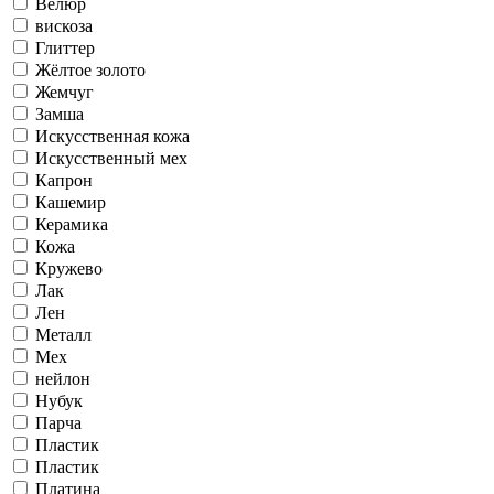
Велюр
вискоза
Глиттер
Жёлтое золото
Жемчуг
Замша
Искусственная кожа
Искусственный мех
Капрон
Кашемир
Керамика
Кожа
Кружево
Лак
Лен
Металл
Мех
нейлон
Нубук
Парча
Пластик
Пластик
Платина