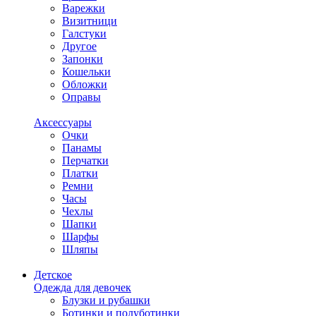
Варежки
Визитници
Галстуки
Другое
Запонки
Кошельки
Обложки
Оправы
Аксессуары
Очки
Панамы
Перчатки
Платки
Ремни
Часы
Чехлы
Шапки
Шарфы
Шляпы
Детское
Одежда для девочек
Блузки и рубашки
Ботинки и полуботинки