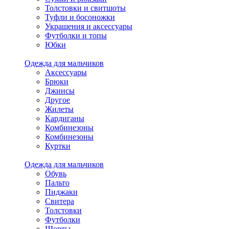
Толстовки и свитшоты
Туфли и босоножки
Украшения и аксессуары
Футболки и топы
Юбки
Одежда для мальчиков
Аксессуары
Брюки
Джинсы
Другое
Жилеты
Кардиганы
Комбинезоны
Комбинезоны
Куртки
Одежда для мальчиков
Обувь
Пальто
Пиджаки
Свитера
Толстовки
Футболки
Шорты