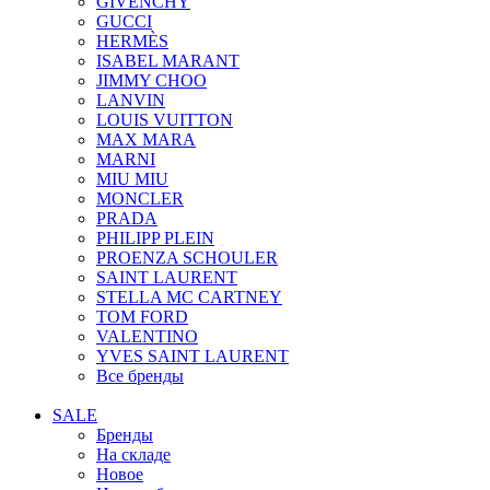
GIVENCHY
GUCCI
HERMÈS
ISABEL MARANT
JIMMY CHOO
LANVIN
LOUIS VUITTON
MAX MARA
MARNI
MIU MIU
MONCLER
PRADA
PHILIPP PLEIN
PROENZA SCHOULER
SAINT LAURENT
STELLA MC CARTNEY
TOM FORD
VALENTINO
YVES SAINT LAURENT
Все бренды
SALE
Бренды
На складе
Новое