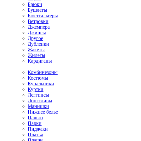
Брюки
Бушлаты
Бюстгальтеры
Ветровки
Джемпера
Джинсы
Другое
Дубленки
Жакеты
Жилеты
Кардиганы
Комбинезоны
Костюмы
Купальники
Куртки
Леггинсы
Лонгсливы
Манишки
Нижнее белье
Пальто
Парки
Пиджаки
Платья
Плащи