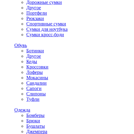
Дорожные сумки
Другое
Портфели
Рюкзаки
Спортивные сумки
Сумки для ноутбука
Сумки кросс-боди
Обувь
Ботинки
Другое
Кеды
Кроссовки
Лоферы
Мокасины
Сандалии
Сапоги
Слипоны
Туфли
Одежда
Бомберы
Брюки
Бушлаты
Джемпера