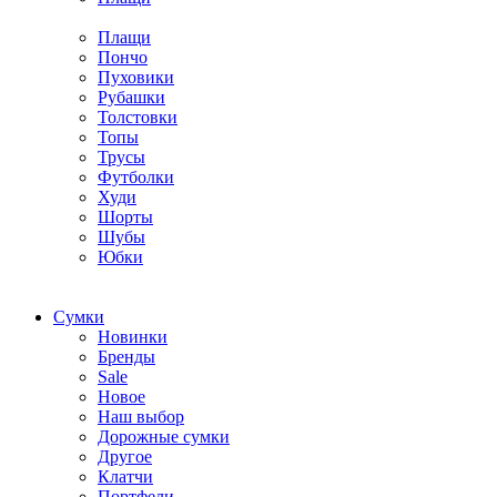
Плащи
Пончо
Пуховики
Рубашки
Толстовки
Топы
Трусы
Футболки
Худи
Шорты
Шубы
Юбки
Cумки
Новинки
Бренды
Sale
Новое
Наш выбор
Дорожные сумки
Другое
Клатчи
Портфели