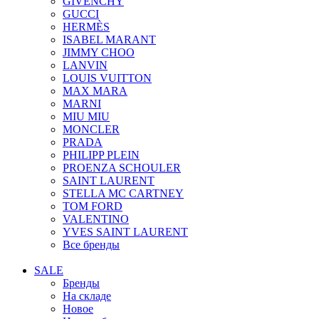
GIVENCHY
GUCCI
HERMÈS
ISABEL MARANT
JIMMY CHOO
LANVIN
LOUIS VUITTON
MAX MARA
MARNI
MIU MIU
MONCLER
PRADA
PHILIPP PLEIN
PROENZA SCHOULER
SAINT LAURENT
STELLA MC CARTNEY
TOM FORD
VALENTINO
YVES SAINT LAURENT
Все бренды
SALE
Бренды
На складе
Новое