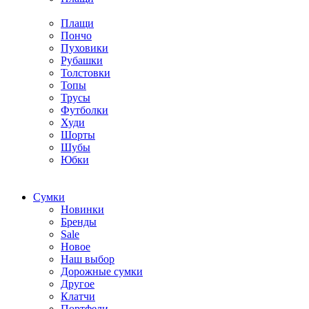
Плащи
Пончо
Пуховики
Рубашки
Толстовки
Топы
Трусы
Футболки
Худи
Шорты
Шубы
Юбки
Cумки
Новинки
Бренды
Sale
Новое
Наш выбор
Дорожные сумки
Другое
Клатчи
Портфели