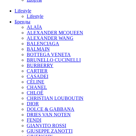
Lifestyle
Lifestyle
Бренды
ALAÏA
ALEXANDER MCQUEEN
ALEXANDER WANG
BALENCIAGA
BALMAIN
BOTTEGA VENETA
BRUNELLO CUCINELLI
BURBERRY
CARTIER
CASADEI
CÉLINE
CHANEL
CHLOÉ
CHRISTIAN LOUBOUTIN
DIOR
DOLCE & GABBANA
DRIES VAN NOTEN
FENDI
GIANVITO ROSSI
GIUSEPPE ZANOTTI