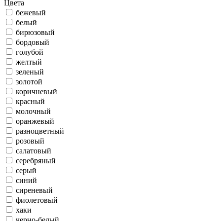
Цвета
бежевый
белый
бирюзовый
бордовый
голубой
желтый
зеленый
золотой
коричневый
красный
молочный
оранжевый
разноцветный
розовый
салатовый
серебряный
серый
синий
сиреневый
фиолетовый
хаки
черно-белый