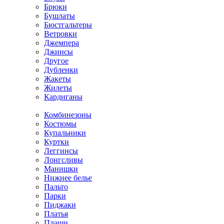
Брюки
Бушлаты
Бюстгальтеры
Ветровки
Джемпера
Джинсы
Другое
Дубленки
Жакеты
Жилеты
Кардиганы
Комбинезоны
Костюмы
Купальники
Куртки
Леггинсы
Лонгсливы
Манишки
Нижнее белье
Пальто
Парки
Пиджаки
Платья
Плащи