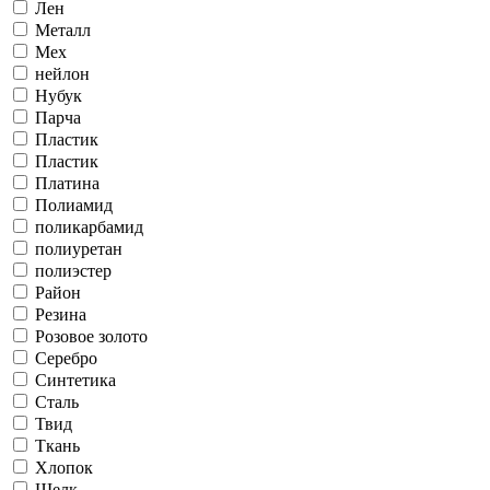
Лен
Металл
Мех
нейлон
Нубук
Парча
Пластик
Пластик
Платина
Полиамид
поликарбамид
полиуретан
полиэстер
Район
Резина
Розовое золото
Серебро
Синтетика
Сталь
Твид
Ткань
Хлопок
Шелк