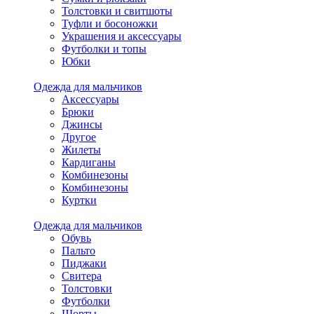
Толстовки и свитшоты
Туфли и босоножки
Украшения и аксессуары
Футболки и топы
Юбки
Одежда для мальчиков
Аксессуары
Брюки
Джинсы
Другое
Жилеты
Кардиганы
Комбинезоны
Комбинезоны
Куртки
Одежда для мальчиков
Обувь
Пальто
Пиджаки
Свитера
Толстовки
Футболки
Шорты