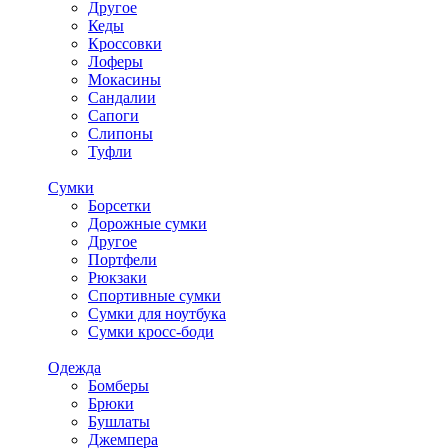
Другое
Кеды
Кроссовки
Лоферы
Мокасины
Сандалии
Сапоги
Слипоны
Туфли
Сумки
Борсетки
Дорожные сумки
Другое
Портфели
Рюкзаки
Спортивные сумки
Сумки для ноутбука
Сумки кросс-боди
Одежда
Бомберы
Брюки
Бушлаты
Джемпера