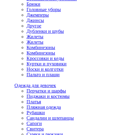
Брюки
Головные уборы
Джемперы
Джинсы
Другое
Дубленки и шубы
Жилеты
Жилеты
Комбинезоны
Комбинезоны
Кроссовки и кеды
Куртки и пуховики
Носки и колготки
Пальто и плащи
Одежда для девочек
Перчатки и шарфы
Пиджаки и костюмы
Платья
Пляжная одежда
Рубашки
Сандалии и шлепанцы
Сапоги
Свитера
Сумки и рюкзаки