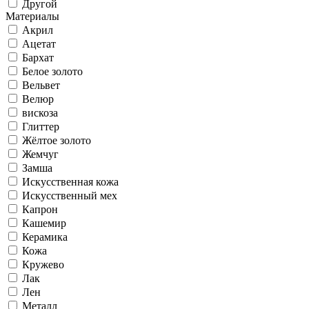
Другой
Материалы
Акрил
Ацетат
Бархат
Белое золото
Вельвет
Велюр
вискоза
Глиттер
Жёлтое золото
Жемчуг
Замша
Искусственная кожа
Искусственный мех
Капрон
Кашемир
Керамика
Кожа
Кружево
Лак
Лен
Металл