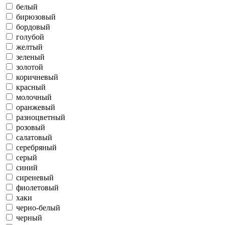
белый
бирюзовый
бордовый
голубой
желтый
зеленый
золотой
коричневый
красный
молочный
оранжевый
разноцветный
розовый
салатовый
серебряный
серый
синий
сиреневый
фиолетовый
хаки
черно-белый
черный