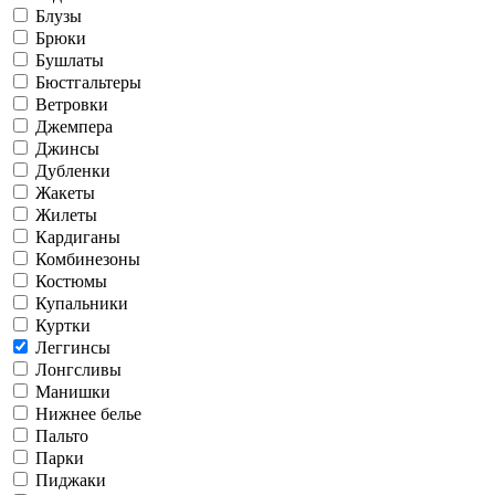
Блузы
Брюки
Бушлаты
Бюстгальтеры
Ветровки
Джемпера
Джинсы
Дубленки
Жакеты
Жилеты
Кардиганы
Комбинезоны
Костюмы
Купальники
Куртки
Леггинсы
Лонгсливы
Манишки
Нижнее белье
Пальто
Парки
Пиджаки