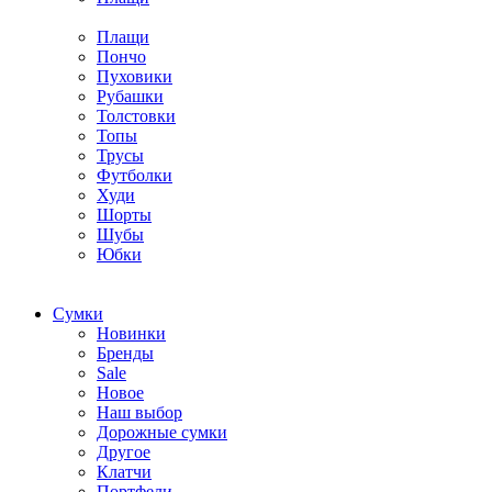
Плащи
Пончо
Пуховики
Рубашки
Толстовки
Топы
Трусы
Футболки
Худи
Шорты
Шубы
Юбки
Cумки
Новинки
Бренды
Sale
Новое
Наш выбор
Дорожные сумки
Другое
Клатчи
Портфели