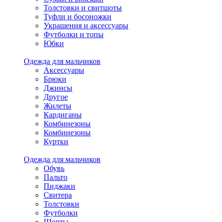
Толстовки и свитшоты
Туфли и босоножки
Украшения и аксессуары
Футболки и топы
Юбки
Одежда для мальчиков
Аксессуары
Брюки
Джинсы
Другое
Жилеты
Кардиганы
Комбинезоны
Комбинезоны
Куртки
Одежда для мальчиков
Обувь
Пальто
Пиджаки
Свитера
Толстовки
Футболки
Шорты