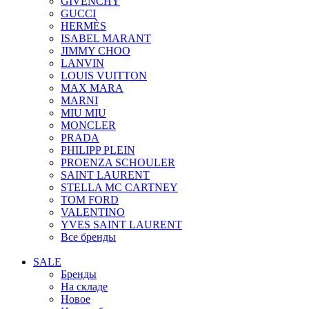
GIVENCHY
GUCCI
HERMÈS
ISABEL MARANT
JIMMY CHOO
LANVIN
LOUIS VUITTON
MAX MARA
MARNI
MIU MIU
MONCLER
PRADA
PHILIPP PLEIN
PROENZA SCHOULER
SAINT LAURENT
STELLA MC CARTNEY
TOM FORD
VALENTINO
YVES SAINT LAURENT
Все бренды
SALE
Бренды
На складе
Новое