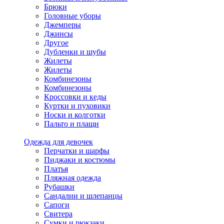
Брюки
Головные уборы
Джемперы
Джинсы
Другое
Дубленки и шубы
Жилеты
Жилеты
Комбинезоны
Комбинезоны
Кроссовки и кеды
Куртки и пуховики
Носки и колготки
Пальто и плащи
Одежда для девочек
Перчатки и шарфы
Пиджаки и костюмы
Платья
Пляжная одежда
Рубашки
Сандалии и шлепанцы
Сапоги
Свитера
Сумки и рюкзаки