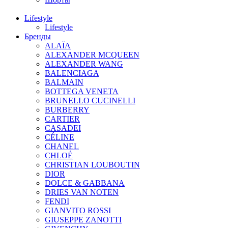
Lifestyle
Lifestyle
Бренды
ALAÏA
ALEXANDER MCQUEEN
ALEXANDER WANG
BALENCIAGA
BALMAIN
BOTTEGA VENETA
BRUNELLO CUCINELLI
BURBERRY
CARTIER
CASADEI
CÉLINE
CHANEL
CHLOÉ
CHRISTIAN LOUBOUTIN
DIOR
DOLCE & GABBANA
DRIES VAN NOTEN
FENDI
GIANVITO ROSSI
GIUSEPPE ZANOTTI