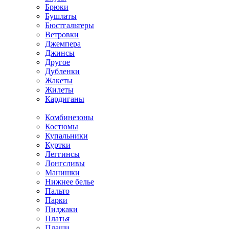
Брюки
Бушлаты
Бюстгальтеры
Ветровки
Джемпера
Джинсы
Другое
Дубленки
Жакеты
Жилеты
Кардиганы
Комбинезоны
Костюмы
Купальники
Куртки
Леггинсы
Лонгсливы
Манишки
Нижнее белье
Пальто
Парки
Пиджаки
Платья
Плащи