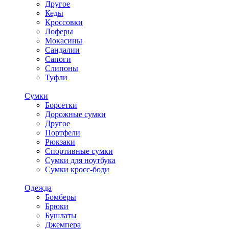
Другое
Кеды
Кроссовки
Лоферы
Мокасины
Сандалии
Сапоги
Слипоны
Туфли
Сумки
Борсетки
Дорожные сумки
Другое
Портфели
Рюкзаки
Спортивные сумки
Сумки для ноутбука
Сумки кросс-боди
Одежда
Бомберы
Брюки
Бушлаты
Джемпера