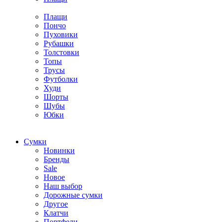
Плащи
Пончо
Пуховики
Рубашки
Толстовки
Топы
Трусы
Футболки
Худи
Шорты
Шубы
Юбки
Cумки
Новинки
Бренды
Sale
Новое
Наш выбор
Дорожные сумки
Другое
Клатчи
Портфели