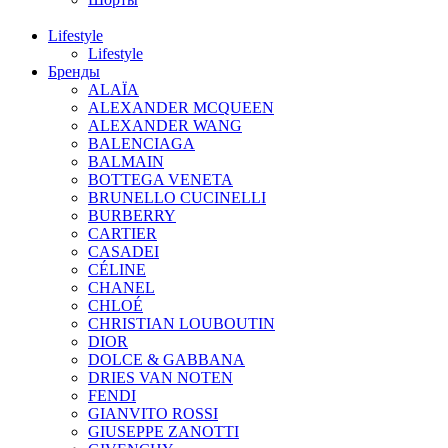
Lifestyle
Lifestyle
Бренды
ALAÏA
ALEXANDER MCQUEEN
ALEXANDER WANG
BALENCIAGA
BALMAIN
BOTTEGA VENETA
BRUNELLO CUCINELLI
BURBERRY
CARTIER
CASADEI
CÉLINE
CHANEL
CHLOÉ
CHRISTIAN LOUBOUTIN
DIOR
DOLCE & GABBANA
DRIES VAN NOTEN
FENDI
GIANVITO ROSSI
GIUSEPPE ZANOTTI