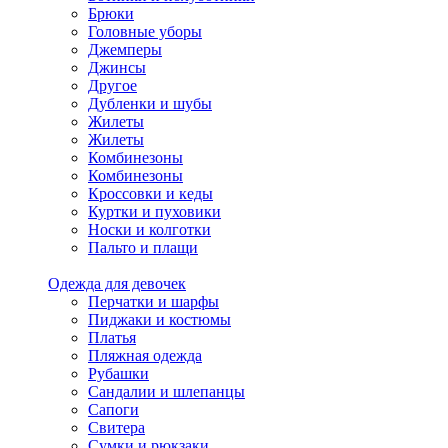
Брюки
Головные уборы
Джемперы
Джинсы
Другое
Дубленки и шубы
Жилеты
Жилеты
Комбинезоны
Комбинезоны
Кроссовки и кеды
Куртки и пуховики
Носки и колготки
Пальто и плащи
Одежда для девочек
Перчатки и шарфы
Пиджаки и костюмы
Платья
Пляжная одежда
Рубашки
Сандалии и шлепанцы
Сапоги
Свитера
Сумки и рюкзаки