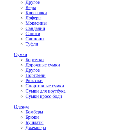
Другое
Кеды
Кроссовки
Лоферы
Мокасины
Сандалии
Сапоги
Слипоны
Туфли
Сумки
Борсетки
Дорожные сумки
Другое
Портфели
Рюкзаки
Спортивные сумки
Сумки для ноутбука
Сумки кросс-боди
Одежда
Бомберы
Брюки
Бушлаты
Джемпера