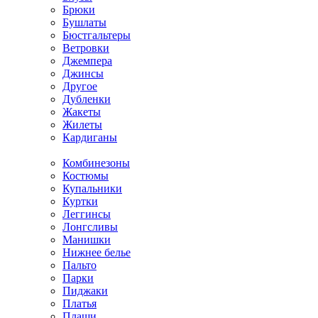
Брюки
Бушлаты
Бюстгальтеры
Ветровки
Джемпера
Джинсы
Другое
Дубленки
Жакеты
Жилеты
Кардиганы
Комбинезоны
Костюмы
Купальники
Куртки
Леггинсы
Лонгсливы
Манишки
Нижнее белье
Пальто
Парки
Пиджаки
Платья
Плащи