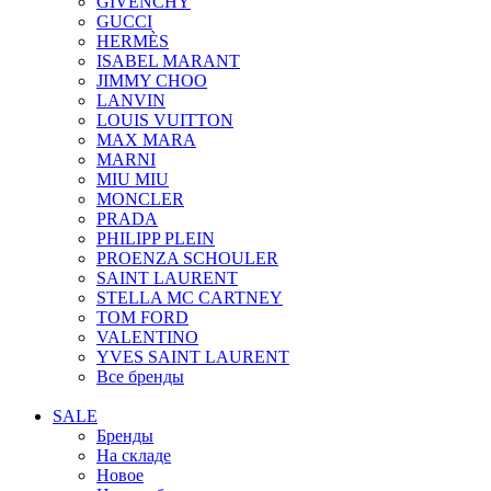
GIVENCHY
GUCCI
HERMÈS
ISABEL MARANT
JIMMY CHOO
LANVIN
LOUIS VUITTON
MAX MARA
MARNI
MIU MIU
MONCLER
PRADA
PHILIPP PLEIN
PROENZA SCHOULER
SAINT LAURENT
STELLA MC CARTNEY
TOM FORD
VALENTINO
YVES SAINT LAURENT
Все бренды
SALE
Бренды
На складе
Новое