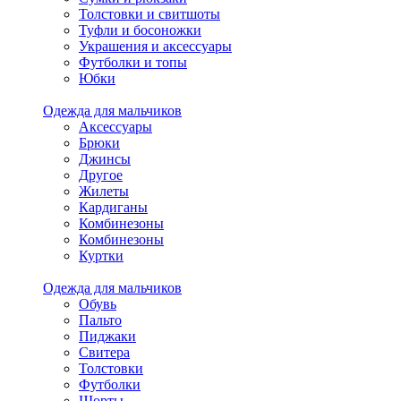
Толстовки и свитшоты
Туфли и босоножки
Украшения и аксессуары
Футболки и топы
Юбки
Одежда для мальчиков
Аксессуары
Брюки
Джинсы
Другое
Жилеты
Кардиганы
Комбинезоны
Комбинезоны
Куртки
Одежда для мальчиков
Обувь
Пальто
Пиджаки
Свитера
Толстовки
Футболки
Шорты