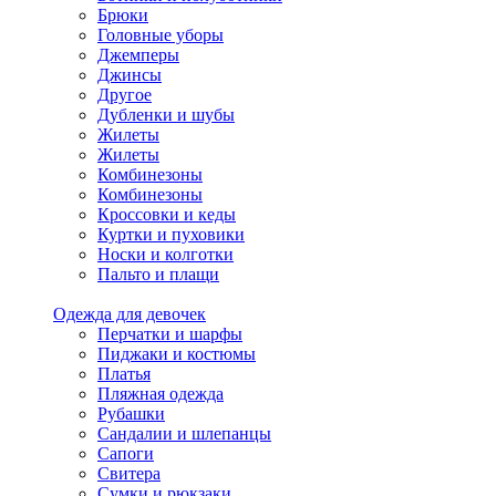
Брюки
Головные уборы
Джемперы
Джинсы
Другое
Дубленки и шубы
Жилеты
Жилеты
Комбинезоны
Комбинезоны
Кроссовки и кеды
Куртки и пуховики
Носки и колготки
Пальто и плащи
Одежда для девочек
Перчатки и шарфы
Пиджаки и костюмы
Платья
Пляжная одежда
Рубашки
Сандалии и шлепанцы
Сапоги
Свитера
Сумки и рюкзаки