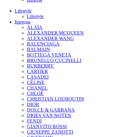
Lifestyle
Lifestyle
Бренды
ALAÏA
ALEXANDER MCQUEEN
ALEXANDER WANG
BALENCIAGA
BALMAIN
BOTTEGA VENETA
BRUNELLO CUCINELLI
BURBERRY
CARTIER
CASADEI
CÉLINE
CHANEL
CHLOÉ
CHRISTIAN LOUBOUTIN
DIOR
DOLCE & GABBANA
DRIES VAN NOTEN
FENDI
GIANVITO ROSSI
GIUSEPPE ZANOTTI