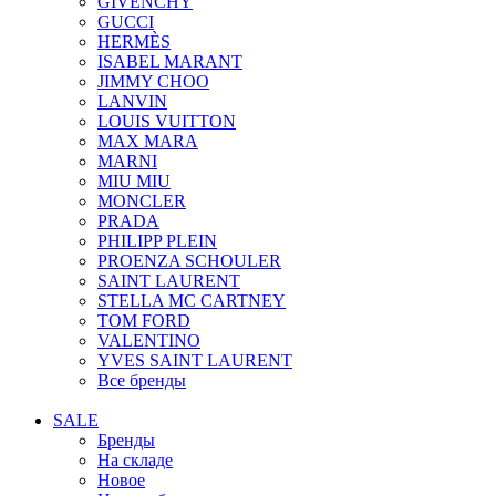
GIVENCHY
GUCCI
HERMÈS
ISABEL MARANT
JIMMY CHOO
LANVIN
LOUIS VUITTON
MAX MARA
MARNI
MIU MIU
MONCLER
PRADA
PHILIPP PLEIN
PROENZA SCHOULER
SAINT LAURENT
STELLA MC CARTNEY
TOM FORD
VALENTINO
YVES SAINT LAURENT
Все бренды
SALE
Бренды
На складе
Новое