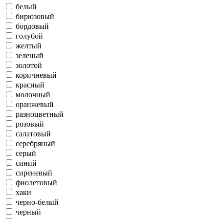
белый
бирюзовый
бордовый
голубой
желтый
зеленый
золотой
коричневый
красный
молочный
оранжевый
разноцветный
розовый
салатовый
серебряный
серый
синий
сиреневый
фиолетовый
хаки
черно-белый
черный