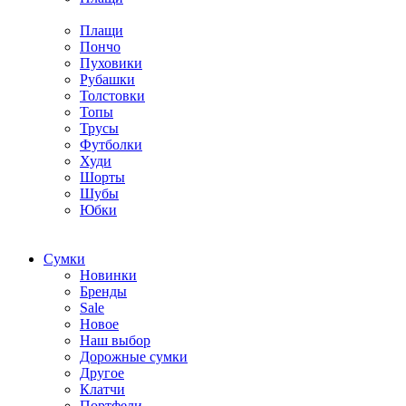
Плащи
Пончо
Пуховики
Рубашки
Толстовки
Топы
Трусы
Футболки
Худи
Шорты
Шубы
Юбки
Cумки
Новинки
Бренды
Sale
Новое
Наш выбор
Дорожные сумки
Другое
Клатчи
Портфели