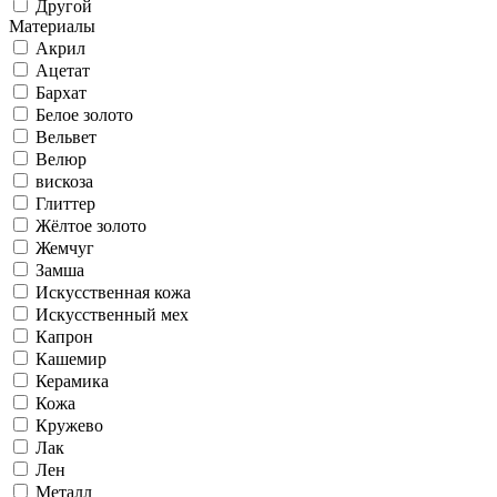
Другой
Материалы
Акрил
Ацетат
Бархат
Белое золото
Вельвет
Велюр
вискоза
Глиттер
Жёлтое золото
Жемчуг
Замша
Искусственная кожа
Искусственный мех
Капрон
Кашемир
Керамика
Кожа
Кружево
Лак
Лен
Металл