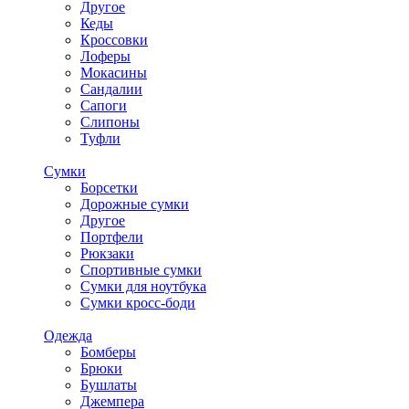
Другое
Кеды
Кроссовки
Лоферы
Мокасины
Сандалии
Сапоги
Слипоны
Туфли
Сумки
Борсетки
Дорожные сумки
Другое
Портфели
Рюкзаки
Спортивные сумки
Сумки для ноутбука
Сумки кросс-боди
Одежда
Бомберы
Брюки
Бушлаты
Джемпера