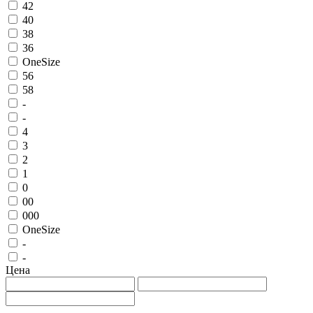
42
40
38
36
OneSize
56
58
-
-
4
3
2
1
0
00
000
OneSize
-
-
Цена