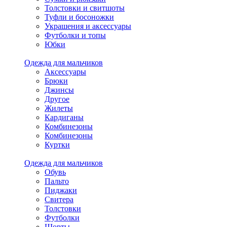
Толстовки и свитшоты
Туфли и босоножки
Украшения и аксессуары
Футболки и топы
Юбки
Одежда для мальчиков
Аксессуары
Брюки
Джинсы
Другое
Жилеты
Кардиганы
Комбинезоны
Комбинезоны
Куртки
Одежда для мальчиков
Обувь
Пальто
Пиджаки
Свитера
Толстовки
Футболки
Шорты