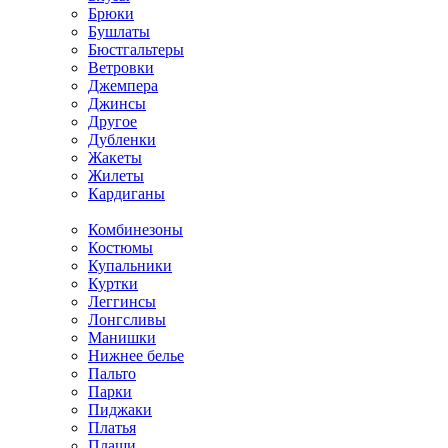
Брюки
Бушлаты
Бюстгальтеры
Ветровки
Джемпера
Джинсы
Другое
Дубленки
Жакеты
Жилеты
Кардиганы
Комбинезоны
Костюмы
Купальники
Куртки
Леггинсы
Лонгсливы
Манишки
Нижнее белье
Пальто
Парки
Пиджаки
Платья
Плащи