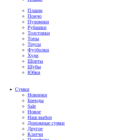
Плащи
Пончо
Пуховики
Рубашки
Толстовки
Топы
Трусы
Футболки
Худи
Шорты
Шубы
Юбки
Cумки
Новинки
Бренды
Sale
Новое
Наш выбор
Дорожные сумки
Другое
Клатчи
Портфели