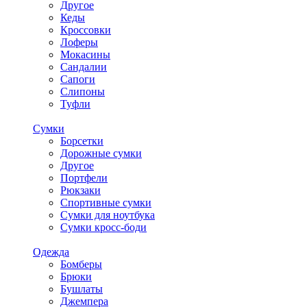
Другое
Кеды
Кроссовки
Лоферы
Мокасины
Сандалии
Сапоги
Слипоны
Туфли
Сумки
Борсетки
Дорожные сумки
Другое
Портфели
Рюкзаки
Спортивные сумки
Сумки для ноутбука
Сумки кросс-боди
Одежда
Бомберы
Брюки
Бушлаты
Джемпера