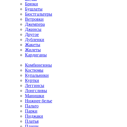
Брюки
Бушлаты
Бюстгальтеры
Ветровки
Джемпера
Джинсы
Другое
Дубленки
Жакеты
Жилеты
Кардиганы
Комбинезоны
Костюмы
Купальники
Куртки
Леггинсы
Лонгсливы
Манишки
Нижнее белье
Пальто
Парки
Пиджаки
Платья
Плащи