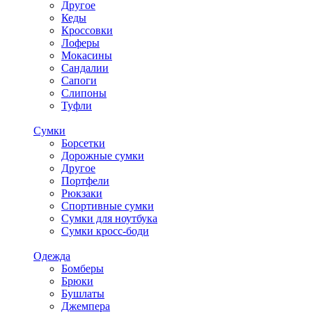
Другое
Кеды
Кроссовки
Лоферы
Мокасины
Сандалии
Сапоги
Слипоны
Туфли
Сумки
Борсетки
Дорожные сумки
Другое
Портфели
Рюкзаки
Спортивные сумки
Сумки для ноутбука
Сумки кросс-боди
Одежда
Бомберы
Брюки
Бушлаты
Джемпера