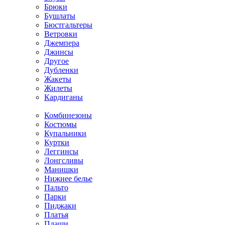
Брюки
Бушлаты
Бюстгальтеры
Ветровки
Джемпера
Джинсы
Другое
Дубленки
Жакеты
Жилеты
Кардиганы
Комбинезоны
Костюмы
Купальники
Куртки
Леггинсы
Лонгсливы
Манишки
Нижнее белье
Пальто
Парки
Пиджаки
Платья
Плащи