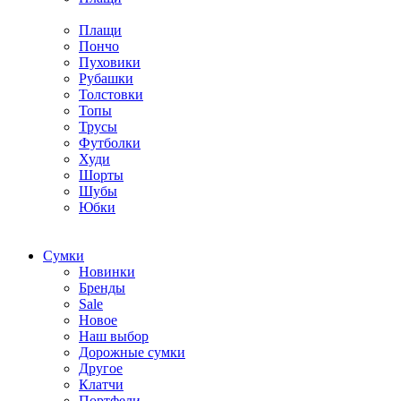
Плащи
Пончо
Пуховики
Рубашки
Толстовки
Топы
Трусы
Футболки
Худи
Шорты
Шубы
Юбки
Cумки
Новинки
Бренды
Sale
Новое
Наш выбор
Дорожные сумки
Другое
Клатчи
Портфели