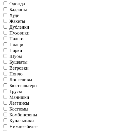
Одежда
Бадлоны
Худи
Жакеты
Дубленки
Пуховики
Пальто
Плащи
Парки
Шубы
Бушлаты
Ветровки
Пончо
Лонгсливы
Бюстгальтеры
Трусы
Манишки
Леггинсы
Костюмы
Комбинезоны
Купальники
Нижнее белье