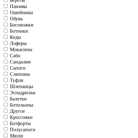
Береты
Панамы
Ошейники
Обувь
Босоножки
Ботинки
Кеды
Лоферы
Мокасины
Сабо
Сандалии
Сапоги
Слипоны
Туфли
Шлепанцы
Эспадрильи
Балетки
Ботильоны
Другое
Кроссовки
Ботфорты
Полусапоги
Мюли