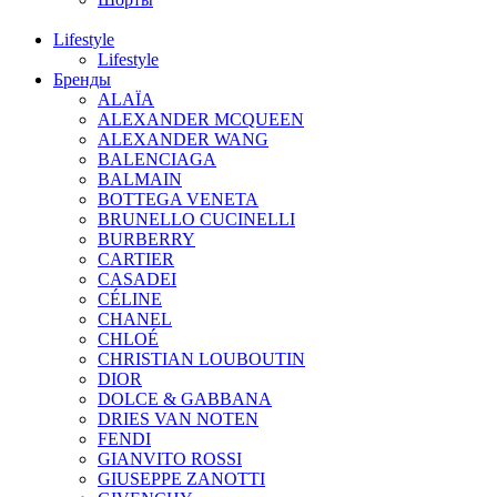
Lifestyle
Lifestyle
Бренды
ALAÏA
ALEXANDER MCQUEEN
ALEXANDER WANG
BALENCIAGA
BALMAIN
BOTTEGA VENETA
BRUNELLO CUCINELLI
BURBERRY
CARTIER
CASADEI
CÉLINE
CHANEL
CHLOÉ
CHRISTIAN LOUBOUTIN
DIOR
DOLCE & GABBANA
DRIES VAN NOTEN
FENDI
GIANVITO ROSSI
GIUSEPPE ZANOTTI