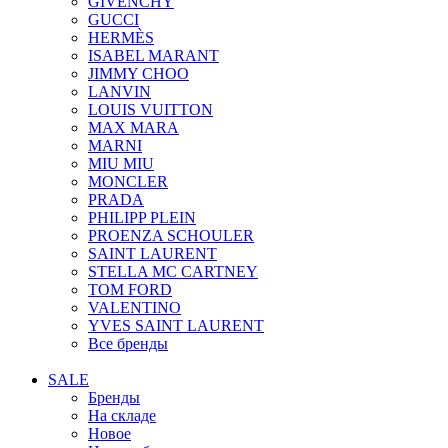
GIVENCHY
GUCCI
HERMÈS
ISABEL MARANT
JIMMY CHOO
LANVIN
LOUIS VUITTON
MAX MARA
MARNI
MIU MIU
MONCLER
PRADA
PHILIPP PLEIN
PROENZA SCHOULER
SAINT LAURENT
STELLA MC CARTNEY
TOM FORD
VALENTINO
YVES SAINT LAURENT
Все бренды
SALE
Бренды
На складе
Новое