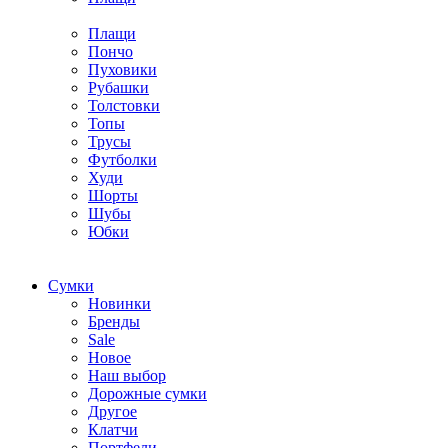
Плащи
Пончо
Пуховики
Рубашки
Толстовки
Топы
Трусы
Футболки
Худи
Шорты
Шубы
Юбки
Cумки
Новинки
Бренды
Sale
Новое
Наш выбор
Дорожные сумки
Другое
Клатчи
Портфели