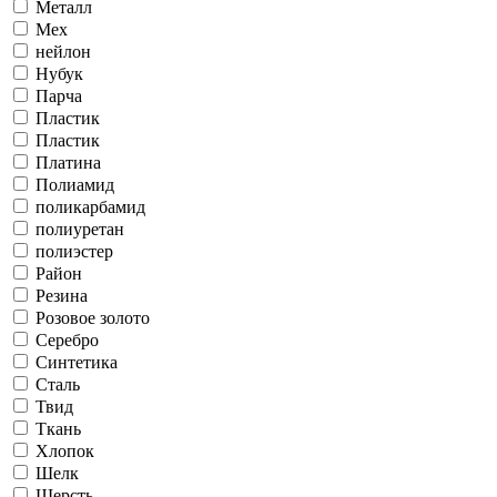
Металл
Мех
нейлон
Нубук
Парча
Пластик
Пластик
Платина
Полиамид
поликарбамид
полиуретан
полиэстер
Район
Резина
Розовое золото
Серебро
Синтетика
Сталь
Твид
Ткань
Хлопок
Шелк
Шерсть