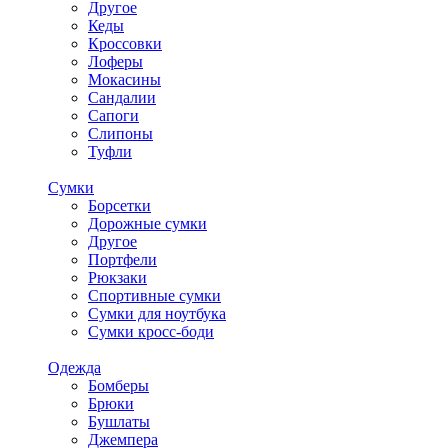
Другое
Кеды
Кроссовки
Лоферы
Мокасины
Сандалии
Сапоги
Слипоны
Туфли
Сумки
Борсетки
Дорожные сумки
Другое
Портфели
Рюкзаки
Спортивные сумки
Сумки для ноутбука
Сумки кросс-боди
Одежда
Бомберы
Брюки
Бушлаты
Джемпера