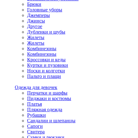
Брюки
Головные уборы
Джемперы
Джинсы
Другое
Дубленки и шубы
Жилеты
Жилеты
Комбинезоны
Комбинезоны
Кроссовки и кеды
Куртки и пуховики
Носки и колготки
Пальто и плащи
Одежда для девочек
Перчатки и шарфы
Пиджаки и костюмы
Платья
Пляжная одежда
Рубашки
Сандалии и шлепанцы
Сапоги
Свитера
Сумки и рюкзаки