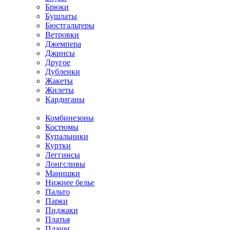
Брюки
Бушлаты
Бюстгальтеры
Ветровки
Джемпера
Джинсы
Другое
Дубленки
Жакеты
Жилеты
Кардиганы
Комбинезоны
Костюмы
Купальники
Куртки
Леггинсы
Лонгсливы
Манишки
Нижнее белье
Пальто
Парки
Пиджаки
Платья
Плащи