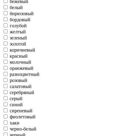
бежевый
белый
бирюзовый
бордовый
голубой
желтый
зеленый
золотой
коричневый
красный
молочный
оранжевый
разноцветный
розовый
салатовый
серебряный
серый
синий
сиреневый
фиолетовый
хаки
черно-белый
черный