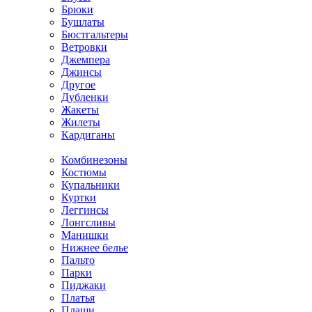
Брюки
Бушлаты
Бюстгальтеры
Ветровки
Джемпера
Джинсы
Другое
Дубленки
Жакеты
Жилеты
Кардиганы
Комбинезоны
Костюмы
Купальники
Куртки
Леггинсы
Лонгсливы
Манишки
Нижнее белье
Пальто
Парки
Пиджаки
Платья
Плащи