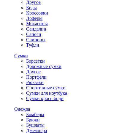
Другое
Кеды
Кроссовки
Лоферы
Мокасины
Сандалии
Сапоги
Слипоны
Туфли
Сумки
Борсетки
Дорожные сумки
Другое
Портфели
Рюкзаки
Спортивные сумки
Сумки для ноутбука
Сумки кросс-боди
Одежда
Бомберы
Брюки
Бушлаты
Джемпера