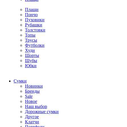
Плащи
Пончо
Пуховики
Рубашки
Толстовки
Топы
Трусы
Футболки
Худи
Шорты
Шубы
Юбки
Cумки
Новинки
Бренды
Sale
Новое
Наш выбор
Дорожные сумки
Другое
Клатчи
Портфели