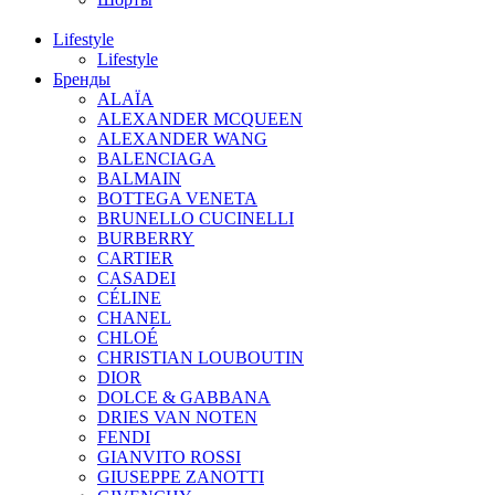
Lifestyle
Lifestyle
Бренды
ALAÏA
ALEXANDER MCQUEEN
ALEXANDER WANG
BALENCIAGA
BALMAIN
BOTTEGA VENETA
BRUNELLO CUCINELLI
BURBERRY
CARTIER
CASADEI
CÉLINE
CHANEL
CHLOÉ
CHRISTIAN LOUBOUTIN
DIOR
DOLCE & GABBANA
DRIES VAN NOTEN
FENDI
GIANVITO ROSSI
GIUSEPPE ZANOTTI