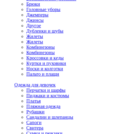
Брюки
Головные уборы
Джемперы
Джинсы
Другое
Дубленки и шубы
Жилеты
Жилеты
Комбинезоны
Комбинезоны
Кроссовки и кеды
Куртки и пуховики
Носки и колготки
Пальто и плащи
Одежда для девочек
Перчатки и шарфы
Пиджаки и костюмы
Платья
Пляжная одежда
Рубашки
Сандалии и шлепанцы
Сапоги
Свитера
Сумки и рюкзаки