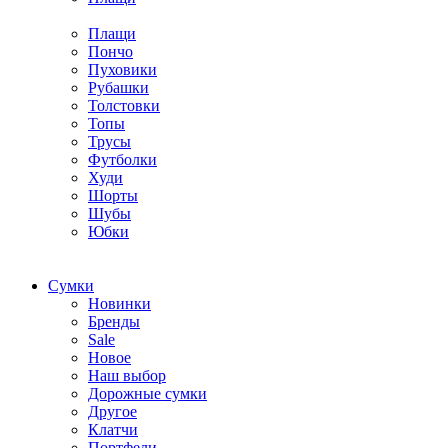
Плащи
Пончо
Пуховики
Рубашки
Толстовки
Топы
Трусы
Футболки
Худи
Шорты
Шубы
Юбки
Cумки
Новинки
Бренды
Sale
Новое
Наш выбор
Дорожные сумки
Другое
Клатчи
Портфели