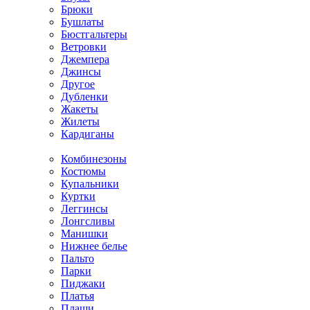
Брюки
Бушлаты
Бюстгальтеры
Ветровки
Джемпера
Джинсы
Другое
Дубленки
Жакеты
Жилеты
Кардиганы
Комбинезоны
Костюмы
Купальники
Куртки
Леггинсы
Лонгсливы
Манишки
Нижнее белье
Пальто
Парки
Пиджаки
Платья
Плащи