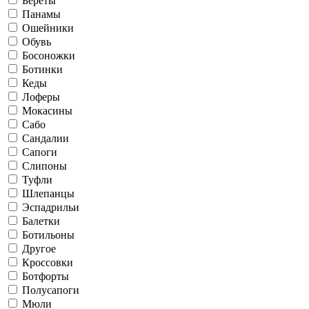
Береты
Панамы
Ошейники
Обувь
Босоножки
Ботинки
Кеды
Лоферы
Мокасины
Сабо
Сандалии
Сапоги
Слипоны
Туфли
Шлепанцы
Эспадрильи
Балетки
Ботильоны
Другое
Кроссовки
Ботфорты
Полусапоги
Мюли