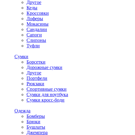
Другое
Кеды
Кроссовки
Лоферы
Мокасины
Сандалии
Сапоги
Слипоны
Туфли
Сумки
Борсетки
Дорожные сумки
Другое
Портфели
Рюкзаки
Спортивные сумки
Сумки для ноутбука
Сумки кросс-боди
Одежда
Бомберы
Брюки
Бушлаты
Джемпера