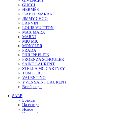
GIVENCHY
GUCCI
HERMÈS
ISABEL MARANT
JIMMY CHOO
LANVIN
LOUIS VUITTON
MAX MARA
MARNI
MIU MIU
MONCLER
PRADA
PHILIPP PLEIN
PROENZA SCHOULER
SAINT LAURENT
STELLA MC CARTNEY
TOM FORD
VALENTINO
YVES SAINT LAURENT
Все бренды
SALE
Бренды
На складе
Новое