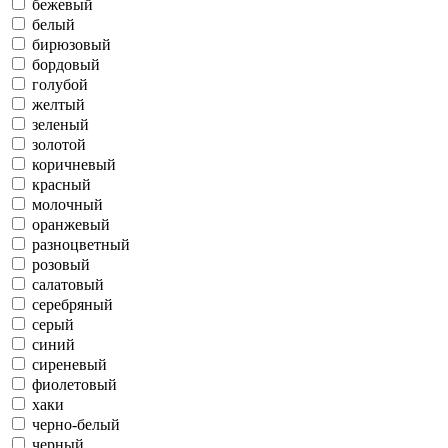
бежевый
белый
бирюзовый
бордовый
голубой
желтый
зеленый
золотой
коричневый
красный
молочный
оранжевый
разноцветный
розовый
салатовый
серебряный
серый
синий
сиреневый
фиолетовый
хаки
черно-белый
черный