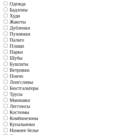
Одежда
Бадлоны
Худи
Жакеты
Дубленки
Пуховики
Пальто
Плащи
Парки
Шубы
Бушлаты
Ветровки
Пончо
Лонгсливы
Бюстгальтеры
Трусы
Манишки
Леггинсы
Костюмы
Комбинезоны
Купальники
Нижнее белье