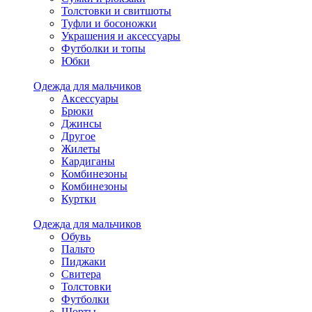
Толстовки и свитшоты
Туфли и босоножки
Украшения и аксессуары
Футболки и топы
Юбки
Одежда для мальчиков
Аксессуары
Брюки
Джинсы
Другое
Жилеты
Кардиганы
Комбинезоны
Комбинезоны
Куртки
Одежда для мальчиков
Обувь
Пальто
Пиджаки
Свитера
Толстовки
Футболки
Шорты