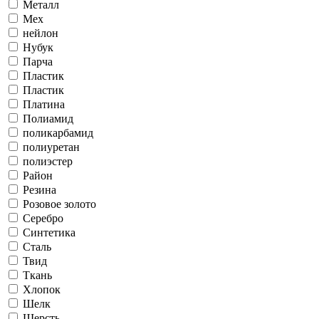
Металл
Мех
нейлон
Нубук
Парча
Пластик
Пластик
Платина
Полиамид
поликарбамид
полиуретан
полиэстер
Район
Резина
Розовое золото
Серебро
Синтетика
Сталь
Твид
Ткань
Хлопок
Шелк
Шерсть