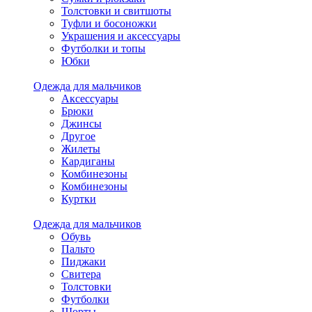
Толстовки и свитшоты
Туфли и босоножки
Украшения и аксессуары
Футболки и топы
Юбки
Одежда для мальчиков
Аксессуары
Брюки
Джинсы
Другое
Жилеты
Кардиганы
Комбинезоны
Комбинезоны
Куртки
Одежда для мальчиков
Обувь
Пальто
Пиджаки
Свитера
Толстовки
Футболки
Шорты