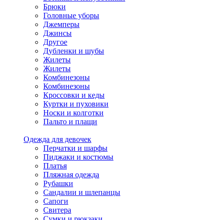
Брюки
Головные уборы
Джемперы
Джинсы
Другое
Дубленки и шубы
Жилеты
Жилеты
Комбинезоны
Комбинезоны
Кроссовки и кеды
Куртки и пуховики
Носки и колготки
Пальто и плащи
Одежда для девочек
Перчатки и шарфы
Пиджаки и костюмы
Платья
Пляжная одежда
Рубашки
Сандалии и шлепанцы
Сапоги
Свитера
Сумки и рюкзаки