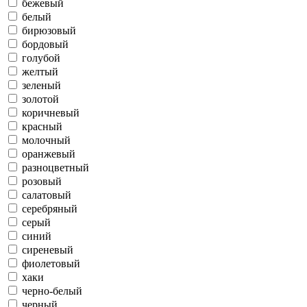
бежевый
белый
бирюзовый
бордовый
голубой
желтый
зеленый
золотой
коричневый
красный
молочный
оранжевый
разноцветный
розовый
салатовый
серебряный
серый
синий
сиреневый
фиолетовый
хаки
черно-белый
черный