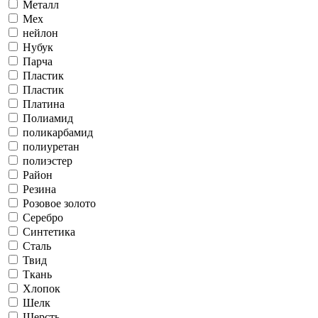
Металл
Мех
нейлон
Нубук
Парча
Пластик
Пластик
Платина
Полиамид
поликарбамид
полиуретан
полиэстер
Район
Резина
Розовое золото
Серебро
Синтетика
Сталь
Твид
Ткань
Хлопок
Шелк
Шерсть