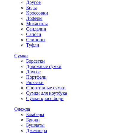
Другое
Кеды
Кроссовки
Лоферы
Мокасины
Сандалии
Сапоги
Слипоны
Туфли
Сумки
Борсетки
Дорожные сумки
Другое
Портфели
Рюкзаки
Спортивные сумки
Сумки для ноутбука
Сумки кросс-боди
Одежда
Бомберы
Брюки
Бушлаты
Джемпера