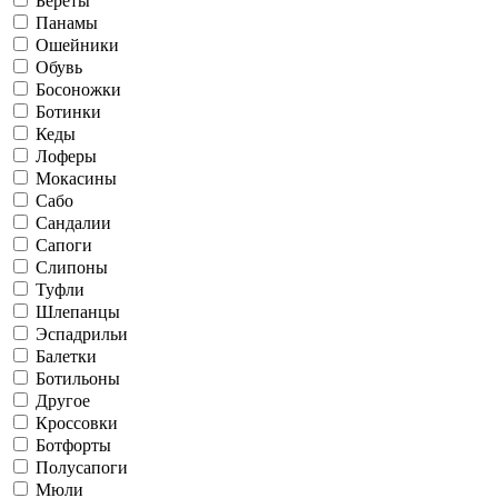
Береты
Панамы
Ошейники
Обувь
Босоножки
Ботинки
Кеды
Лоферы
Мокасины
Сабо
Сандалии
Сапоги
Слипоны
Туфли
Шлепанцы
Эспадрильи
Балетки
Ботильоны
Другое
Кроссовки
Ботфорты
Полусапоги
Мюли