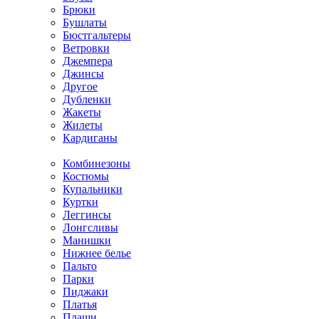
Брюки
Бушлаты
Бюстгальтеры
Ветровки
Джемпера
Джинсы
Другое
Дубленки
Жакеты
Жилеты
Кардиганы
Комбинезоны
Костюмы
Купальники
Куртки
Леггинсы
Лонгсливы
Манишки
Нижнее белье
Пальто
Парки
Пиджаки
Платья
Плащи