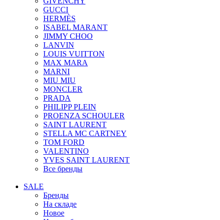
GIVENCHY
GUCCI
HERMÈS
ISABEL MARANT
JIMMY CHOO
LANVIN
LOUIS VUITTON
MAX MARA
MARNI
MIU MIU
MONCLER
PRADA
PHILIPP PLEIN
PROENZA SCHOULER
SAINT LAURENT
STELLA MC CARTNEY
TOM FORD
VALENTINO
YVES SAINT LAURENT
Все бренды
SALE
Бренды
На складе
Новое