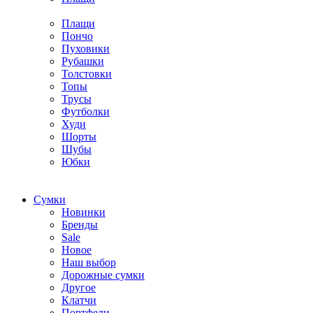
Плащи
Пончо
Пуховики
Рубашки
Толстовки
Топы
Трусы
Футболки
Худи
Шорты
Шубы
Юбки
Cумки
Новинки
Бренды
Sale
Новое
Наш выбор
Дорожные сумки
Другое
Клатчи
Портфели