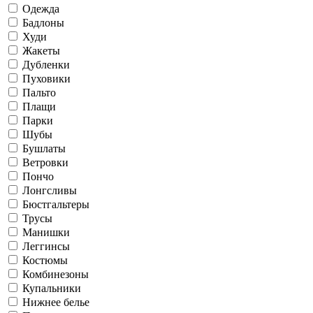
Одежда
Бадлоны
Худи
Жакеты
Дубленки
Пуховики
Пальто
Плащи
Парки
Шубы
Бушлаты
Ветровки
Пончо
Лонгсливы
Бюстгальтеры
Трусы
Манишки
Леггинсы
Костюмы
Комбинезоны
Купальники
Нижнее белье