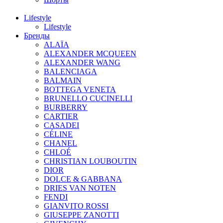
Lifestyle
Lifestyle
Бренды
ALAÏA
ALEXANDER MCQUEEN
ALEXANDER WANG
BALENCIAGA
BALMAIN
BOTTEGA VENETA
BRUNELLO CUCINELLI
BURBERRY
CARTIER
CASADEI
CÉLINE
CHANEL
CHLOÉ
CHRISTIAN LOUBOUTIN
DIOR
DOLCE & GABBANA
DRIES VAN NOTEN
FENDI
GIANVITO ROSSI
GIUSEPPE ZANOTTI