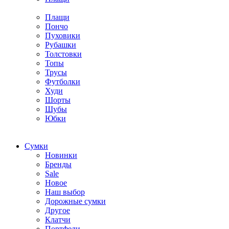
Плащи
Пончо
Пуховики
Рубашки
Толстовки
Топы
Трусы
Футболки
Худи
Шорты
Шубы
Юбки
Cумки
Новинки
Бренды
Sale
Новое
Наш выбор
Дорожные сумки
Другое
Клатчи
Портфели