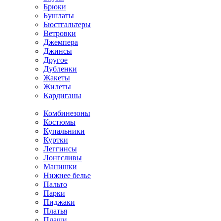
Брюки
Бушлаты
Бюстгальтеры
Ветровки
Джемпера
Джинсы
Другое
Дубленки
Жакеты
Жилеты
Кардиганы
Комбинезоны
Костюмы
Купальники
Куртки
Леггинсы
Лонгсливы
Манишки
Нижнее белье
Пальто
Парки
Пиджаки
Платья
Плащи