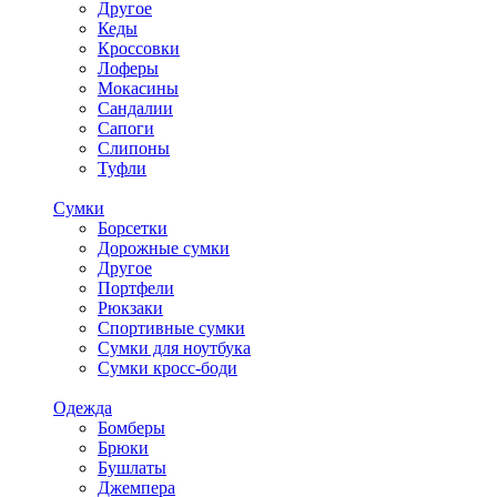
Другое
Кеды
Кроссовки
Лоферы
Мокасины
Сандалии
Сапоги
Слипоны
Туфли
Сумки
Борсетки
Дорожные сумки
Другое
Портфели
Рюкзаки
Спортивные сумки
Сумки для ноутбука
Сумки кросс-боди
Одежда
Бомберы
Брюки
Бушлаты
Джемпера