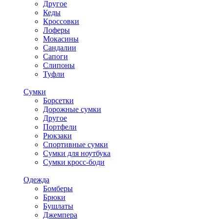
Другое
Кеды
Кроссовки
Лоферы
Мокасины
Сандалии
Сапоги
Слипоны
Туфли
Сумки
Борсетки
Дорожные сумки
Другое
Портфели
Рюкзаки
Спортивные сумки
Сумки для ноутбука
Сумки кросс-боди
Одежда
Бомберы
Брюки
Бушлаты
Джемпера