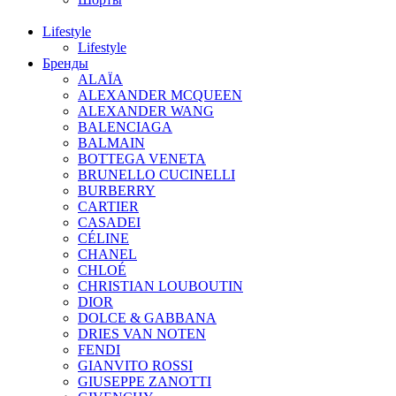
Lifestyle
Lifestyle
Бренды
ALAÏA
ALEXANDER MCQUEEN
ALEXANDER WANG
BALENCIAGA
BALMAIN
BOTTEGA VENETA
BRUNELLO CUCINELLI
BURBERRY
CARTIER
CASADEI
CÉLINE
CHANEL
CHLOÉ
CHRISTIAN LOUBOUTIN
DIOR
DOLCE & GABBANA
DRIES VAN NOTEN
FENDI
GIANVITO ROSSI
GIUSEPPE ZANOTTI