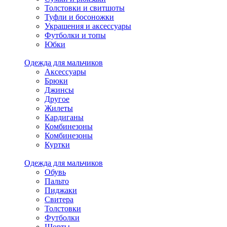
Толстовки и свитшоты
Туфли и босоножки
Украшения и аксессуары
Футболки и топы
Юбки
Одежда для мальчиков
Аксессуары
Брюки
Джинсы
Другое
Жилеты
Кардиганы
Комбинезоны
Комбинезоны
Куртки
Одежда для мальчиков
Обувь
Пальто
Пиджаки
Свитера
Толстовки
Футболки
Шорты