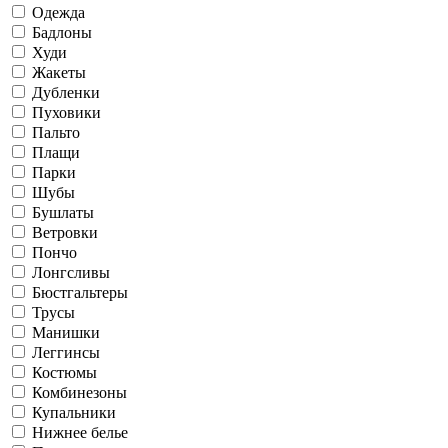
Одежда
Бадлоны
Худи
Жакеты
Дубленки
Пуховики
Пальто
Плащи
Парки
Шубы
Бушлаты
Ветровки
Пончо
Лонгсливы
Бюстгальтеры
Трусы
Манишки
Леггинсы
Костюмы
Комбинезоны
Купальники
Нижнее белье