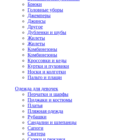
Брюки
Головные уборы
Джемперы
Джинсы
Другое
Дубленки и шубы
Жилеты
Жилеты
Комбинезоны
Комбинезоны
Кроссовки и кеды
Куртки и пуховики
Носки и колготки
Пальто и плащи
Одежда для девочек
Перчатки и шарфы
Пиджаки и костюмы
Платья
Пляжная одежда
Рубашки
Сандалии и шлепанцы
Сапоги
Свитера
Сумки и рюкзаки