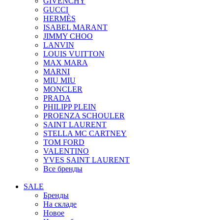
GIVENCHY
GUCCI
HERMÈS
ISABEL MARANT
JIMMY CHOO
LANVIN
LOUIS VUITTON
MAX MARA
MARNI
MIU MIU
MONCLER
PRADA
PHILIPP PLEIN
PROENZA SCHOULER
SAINT LAURENT
STELLA MC CARTNEY
TOM FORD
VALENTINO
YVES SAINT LAURENT
Все бренды
SALE
Бренды
На складе
Новое