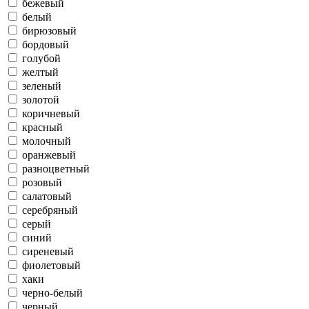
бежевый
белый
бирюзовый
бордовый
голубой
желтый
зеленый
золотой
коричневый
красный
молочный
оранжевый
разноцветный
розовый
салатовый
серебряный
серый
синий
сиреневый
фиолетовый
хаки
черно-белый
черный