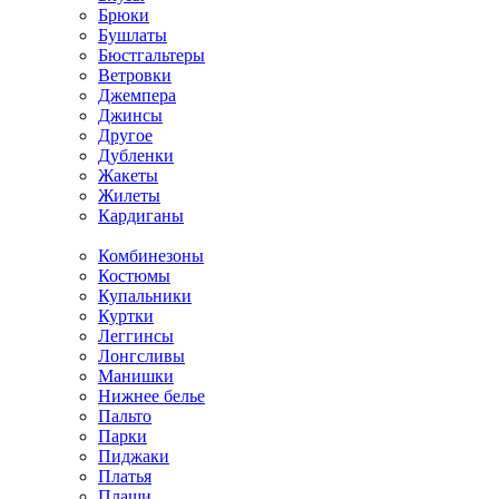
Брюки
Бушлаты
Бюстгальтеры
Ветровки
Джемпера
Джинсы
Другое
Дубленки
Жакеты
Жилеты
Кардиганы
Комбинезоны
Костюмы
Купальники
Куртки
Леггинсы
Лонгсливы
Манишки
Нижнее белье
Пальто
Парки
Пиджаки
Платья
Плащи