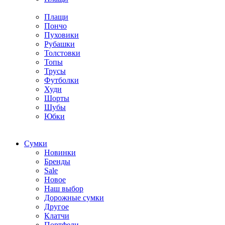
Плащи
Пончо
Пуховики
Рубашки
Толстовки
Топы
Трусы
Футболки
Худи
Шорты
Шубы
Юбки
Cумки
Новинки
Бренды
Sale
Новое
Наш выбор
Дорожные сумки
Другое
Клатчи
Портфели