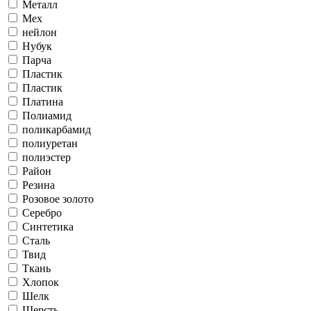
Металл
Мех
нейлон
Нубук
Парча
Пластик
Пластик
Платина
Полиамид
поликарбамид
полиуретан
полиэстер
Район
Резина
Розовое золото
Серебро
Синтетика
Сталь
Твид
Ткань
Хлопок
Шелк
Шерсть