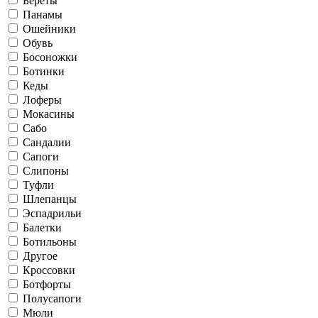
Береты
Панамы
Ошейники
Обувь
Босоножки
Ботинки
Кеды
Лоферы
Мокасины
Сабо
Сандалии
Сапоги
Слипоны
Туфли
Шлепанцы
Эспадрильи
Балетки
Ботильоны
Другое
Кроссовки
Ботфорты
Полусапоги
Мюли