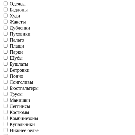
Одежда
Бадлоны
Худи
Жакеты
Дубленки
Пуховики
Пальто
Плащи
Парки
Шубы
Бушлаты
Ветровки
Пончо
Лонгсливы
Бюстгальтеры
Трусы
Манишки
Леггинсы
Костюмы
Комбинезоны
Купальники
Нижнее белье