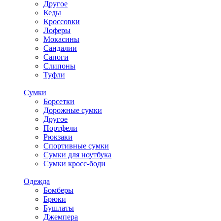
Другое
Кеды
Кроссовки
Лоферы
Мокасины
Сандалии
Сапоги
Слипоны
Туфли
Сумки
Борсетки
Дорожные сумки
Другое
Портфели
Рюкзаки
Спортивные сумки
Сумки для ноутбука
Сумки кросс-боди
Одежда
Бомберы
Брюки
Бушлаты
Джемпера