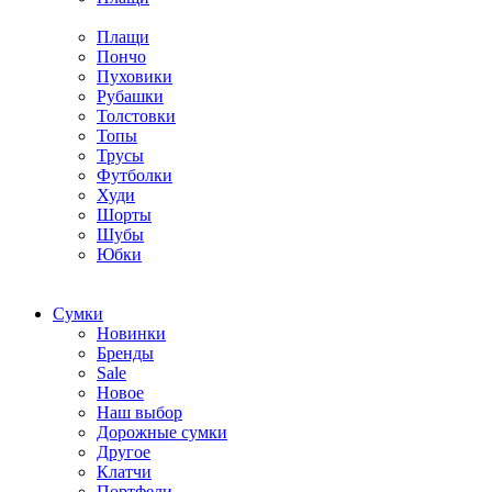
Плащи
Пончо
Пуховики
Рубашки
Толстовки
Топы
Трусы
Футболки
Худи
Шорты
Шубы
Юбки
Cумки
Новинки
Бренды
Sale
Новое
Наш выбор
Дорожные сумки
Другое
Клатчи
Портфели