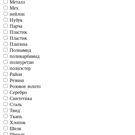
Металл
Мех
нейлон
Нубук
Парча
Пластик
Пластик
Платина
Полиамид
поликарбамид
полиуретан
полиэстер
Район
Резина
Розовое золото
Серебро
Синтетика
Сталь
Твид
Ткань
Хлопок
Шелк
Шерсть