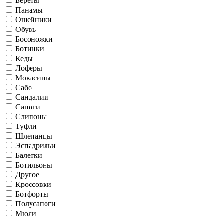
Береты
Панамы
Ошейники
Обувь
Босоножки
Ботинки
Кеды
Лоферы
Мокасины
Сабо
Сандалии
Сапоги
Слипоны
Туфли
Шлепанцы
Эспадрильи
Балетки
Ботильоны
Другое
Кроссовки
Ботфорты
Полусапоги
Мюли