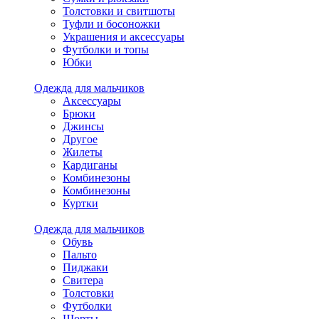
Толстовки и свитшоты
Туфли и босоножки
Украшения и аксессуары
Футболки и топы
Юбки
Одежда для мальчиков
Аксессуары
Брюки
Джинсы
Другое
Жилеты
Кардиганы
Комбинезоны
Комбинезоны
Куртки
Одежда для мальчиков
Обувь
Пальто
Пиджаки
Свитера
Толстовки
Футболки
Шорты