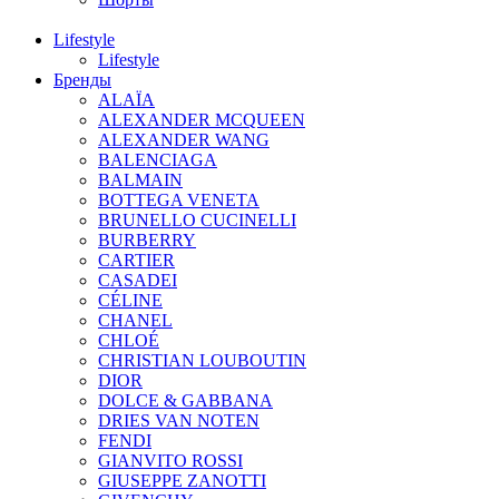
Lifestyle
Lifestyle
Бренды
ALAÏA
ALEXANDER MCQUEEN
ALEXANDER WANG
BALENCIAGA
BALMAIN
BOTTEGA VENETA
BRUNELLO CUCINELLI
BURBERRY
CARTIER
CASADEI
CÉLINE
CHANEL
CHLOÉ
CHRISTIAN LOUBOUTIN
DIOR
DOLCE & GABBANA
DRIES VAN NOTEN
FENDI
GIANVITO ROSSI
GIUSEPPE ZANOTTI