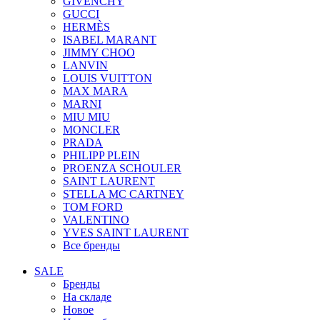
GIVENCHY
GUCCI
HERMÈS
ISABEL MARANT
JIMMY CHOO
LANVIN
LOUIS VUITTON
MAX MARA
MARNI
MIU MIU
MONCLER
PRADA
PHILIPP PLEIN
PROENZA SCHOULER
SAINT LAURENT
STELLA MC CARTNEY
TOM FORD
VALENTINO
YVES SAINT LAURENT
Все бренды
SALE
Бренды
На складе
Новое