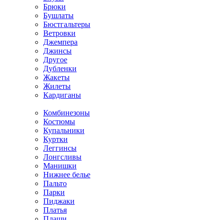
Брюки
Бушлаты
Бюстгальтеры
Ветровки
Джемпера
Джинсы
Другое
Дубленки
Жакеты
Жилеты
Кардиганы
Комбинезоны
Костюмы
Купальники
Куртки
Леггинсы
Лонгсливы
Манишки
Нижнее белье
Пальто
Парки
Пиджаки
Платья
Плащи