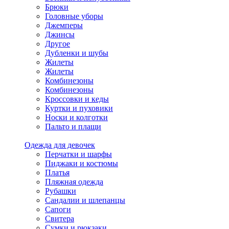
Брюки
Головные уборы
Джемперы
Джинсы
Другое
Дубленки и шубы
Жилеты
Жилеты
Комбинезоны
Комбинезоны
Кроссовки и кеды
Куртки и пуховики
Носки и колготки
Пальто и плащи
Одежда для девочек
Перчатки и шарфы
Пиджаки и костюмы
Платья
Пляжная одежда
Рубашки
Сандалии и шлепанцы
Сапоги
Свитера
Сумки и рюкзаки