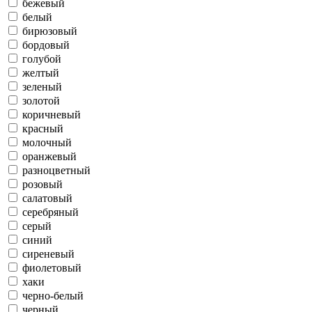
бежевый
белый
бирюзовый
бордовый
голубой
желтый
зеленый
золотой
коричневый
красный
молочный
оранжевый
разноцветный
розовый
салатовый
серебряный
серый
синий
сиреневый
фиолетовый
хаки
черно-белый
черный